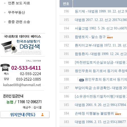
언론 보도 자료
196
등기제 - 대법원 1999. 10. 22. 선고 
무주부동산
195
대법원 2017. 12. 22. 선고 2017다3
종중 관련 소송
194
서울고법 1992. 5. 26. 선고 91나6
193
합병토지 - 말소 청구
192
환지미교부-대법원 1972. 11. 28. 
191
합동환지- 대법원 1999. 12. 24. 선고 
190
[하천편입토지손실보상금- 대법원 2016.
189
원인무효의 등기로서 등기의 추정력\-대
188
원인무효의 등기로서 등기의 추정력
187
부당이득금·소유권확인- 대법원 2019. 1
186
[소유권이전등기절차이행] 대법원 2019.
185
대법원 2001. 9. 20. 선고 99다3
184
손배청 이행불능 불법행위
183
대법원 1996. 2. 15. 선고 95다3