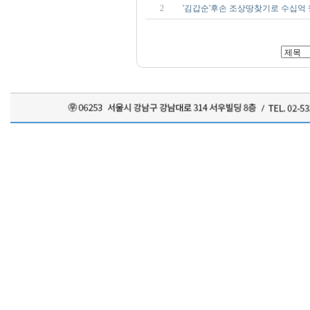
2
'김갑순'후손 조상땅찾기로 수십억 챙