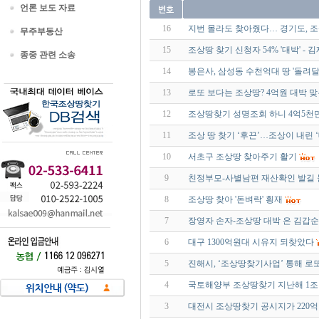
언론 보도 자료
16
지번 몰라도 찾아줬다… 경기도, 조
무주부동산
15
조상땅 찾기 신청자 54% '대박' - 김
종중 관련 소송
14
봉은사, 삼성동 수천억대 땅 '돌려달
13
로또 보다는 조상땅? 4억원 대박 맞
12
조상땅찾기 성명조회 하니 4억5천
11
조상 땅 찾기 ‘후끈’…조상이 내린 
10
서초구 조상땅 찾아주기 활기
9
친정부모-사별남편 재산확인 발길 늘
8
조상땅 찾아 '돈벼락' 횡재
7
장영자 손자-조상땅 대박 은 김갑순
6
대구 1300억원대 시유지 되찾았다
5
진해시, ‘조상땅찾기사업’ 통해 로또
4
국토해양부 조상땅찾기 지난해 1조 9
3
대전시 조상땅찾기 공시지가 220억원