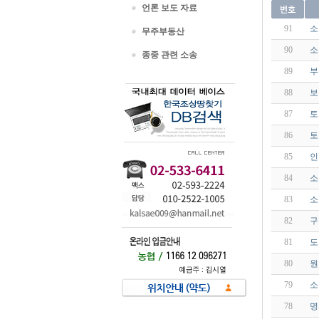
언론 보도 자료
91
소
무주부동산
90
소
종중 관련 소송
89
부
88
보
87
토
86
토
85
인
84
소
83
소
82
구
81
도
80
원
79
소
78
명