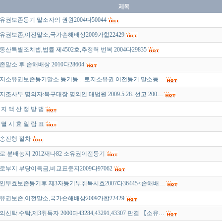
유권보존등기 말소자의 권원2004다50044
유권보존,이전말소,국가손해배상2009가합22429
동산특별조치법,법률 제4502호,추정력 번복 2004다29835
존말소 후 손해배상 2010다28604
지소유권보존등기말소 등기등....토지소유권 이전등기 말소등…
지조사부 명의자:복구대장 명의인 대법원 2009.5.28. 선고 200…
 지 액 산 정 방 법
 멸 시 효 일 람 표
송진행 절차
로 분배농지 2012재나82 소유권이전등기
로부지 부당이득금,비교표준지2009다97062
인무효보존등기후 제3자등기부취득시효2007다36445<손해배…
유권보존,이전말소,국가손해배상2009가합22429
의신탁.수탁,제3취득자 2000다43284,43291,43307 판결 【소유…