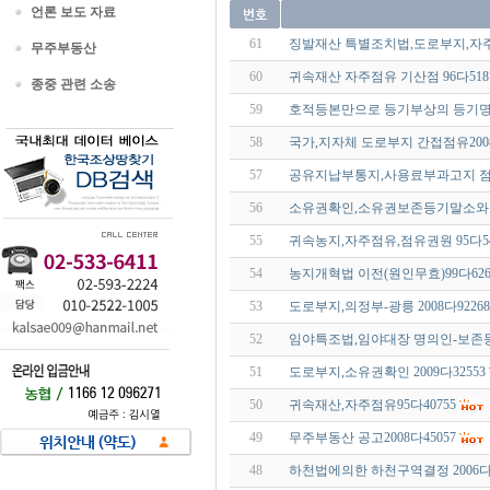
언론 보도 자료
61
징발재산 특별조치법,도로부지,자주점유
무주부동산
60
귀속재산 자주점유 기산점 96다518
종중 관련 소송
59
호적등본만으로 등기부상의 등기
58
국가,지자체 도로부지 간접점유2008
57
공유지납부통지,사용료부과고지 점유
56
소유권확인,소유권보존등기말소와 
55
귀속농지,자주점유,점유권원 95다54
54
농지개혁법 이전(원인무효)99다626
53
도로부지,의정부-광릉 2008다92268
52
임야특조법,임야대장 명의인-보존등기 
51
도로부지,소유권확인 2009다32553
50
귀속재산,자주점유95다40755
49
무주부동산 공고2008다45057
48
하천법에의한 하천구역결정 2006