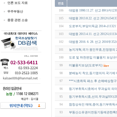
언론 보도 자료
106
대법원 1990.11.27. 선고 89다
무주부동산
105
대법원 2013.8.22. 선고 2012다
종중 관련 소송
104
도로부지,부당이득금 2014나11321
103
대법원 2013.4.11. 선고 2012다1
102
대법원 2016. 6. 28. 선고 2016
101
농지개혁,국가 원인무효,진정명의 201
100
도로 및 하천편입 미불용지 보상규
99
미불용지보상(도로부지)
98
분배농지 착오,등기명의자.국기에
97
***시효취득 패소 후 손해배상청구권 
96
등기부취득시효에서 무과실의 의미
95
등기부취득시효,선의.무과실93다28
94
참칭상속인 매매,증여,등기부취득시효 
93
부동산소유권이전등기등에관한특별조