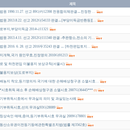
법원 1990.11.27. 선고 89다카12398 전원합의체판결ㅡ진정한 …
법원 2013.8.22. 선고 2012다54133 판결ㅡ[부당이득금반환등][…
로부지,부당이득금 2014나11321
법원 2013.4.11. 선고 2012다111340 판결 -추완항소,전소의 기…
법원 2016. 6. 28. 선고 2016두35243 판결 ㅡ [하천편입토지…
지개혁,국가 원인무효,진정명의 2010다91213
로 및 하천편입 미불용지 보상규칙(서울시)
불용지보상(도로부지)
배농지 착오,등기명의자.국기에 대한 손해배상청구권 소멸시효…
**시효취득 패소 후 손해배상청구권 소멸시효 2007다36445***
(1)
기부취득시효에서 무과실의 의미 및 과실있는사례
기부취득시효,선의.무과실93다28089
칭상속인 매매,증여,등기부취득시효 무과실 2009다78801
동산소유권이전등기등에관한특별조치법(법률 제3562호)