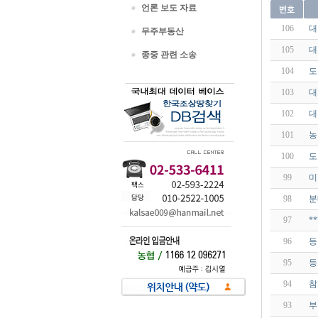
언론 보도 자료
106
대
무주부동산
105
대
종중 관련 소송
104
도
103
대
102
대
101
농
100
도
99
미
98
분
97
*
96
등
95
등
94
참
93
부