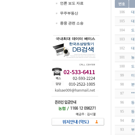
언론 보도 자료
106
대
무주부동산
105
대
종중 관련 소송
104
도
103
대
102
대
101
농
100
도
99
미
98
분
97
*
96
등
95
등
94
참
93
부