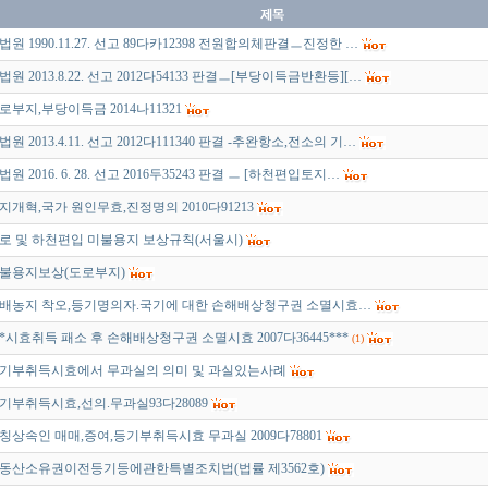
법원 1990.11.27. 선고 89다카12398 전원합의체판결ㅡ진정한 …
법원 2013.8.22. 선고 2012다54133 판결ㅡ[부당이득금반환등][…
로부지,부당이득금 2014나11321
법원 2013.4.11. 선고 2012다111340 판결 -추완항소,전소의 기…
법원 2016. 6. 28. 선고 2016두35243 판결 ㅡ [하천편입토지…
지개혁,국가 원인무효,진정명의 2010다91213
로 및 하천편입 미불용지 보상규칙(서울시)
불용지보상(도로부지)
배농지 착오,등기명의자.국기에 대한 손해배상청구권 소멸시효…
**시효취득 패소 후 손해배상청구권 소멸시효 2007다36445***
(1)
기부취득시효에서 무과실의 의미 및 과실있는사례
기부취득시효,선의.무과실93다28089
칭상속인 매매,증여,등기부취득시효 무과실 2009다78801
동산소유권이전등기등에관한특별조치법(법률 제3562호)