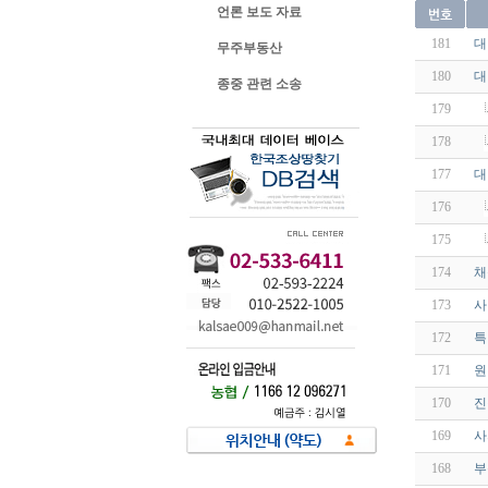
언론 보도 자료
181
대
무주부동산
180
대
종중 관련 소송
179
178
177
대
176
175
174
채
173
사
172
특
171
원
170
진
169
사
168
부