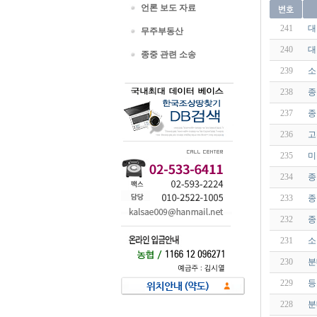
언론 보도 자료
241
대법
무주부동산
240
대
종중 관련 소송
239
소
238
종
237
종
236
고
235
미
234
종
233
종
232
종
231
소
230
분
229
등
228
분