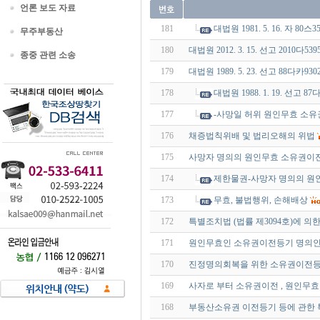
언론 보도 자료
181
대법원 1981. 5. 16. 자 80
무주부동산
180
대법원 2012. 3. 15. 선고 2010다5
종중 관련 소송
179
대법원 1989. 5. 23. 선고 88다
178
대법원 1988. 1. 19. 선고
177
-사망일 허위 원인무효 소
176
채증법칙위배 및 법리오해의 위법
175
사망자 명의의 원인무효 소유권이
174
제한물권-사망자 명의의 원
173
무효, 불법행위, 손해배상
172
특별조치법 (법률 제3094호)에 
171
원인무효인 소유권이전등기 명의인
170
진정명의회복을 위한 소유권이전등
169
사자로 부터 소유권이전 , 원인무
168
부동산소유권 이전등기 등에 관한 특