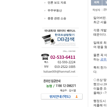
언론 보도 자료
관
무주부동산
잃어버린 
종중 관련 소송
최근 서울
각종 개발
때문이다.
일례로 최
여 평을 
물론 꼭 
하는
공무
특히 한가
다.
◇조상 땅
했으나 2
이들중 조상
올해(1∼7
행정도시 
제출해 이중