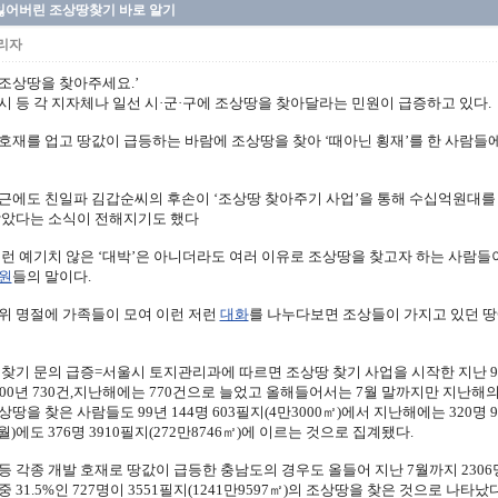
잃어버린 조상땅찾기 바로 알기
리자
조상땅을 찾아주세요.’
시 등 각 지자체나 일선 시·군·구에 조상땅을 찾아달라는 민원이 급증하고 있다.
호재를 업고 땅값이 급등하는 바람에 조상땅을 찾아 ‘때아닌 횡재’를 한 사람들에
근에도 친일파 김갑순씨의 후손이 ‘조상땅 찾아주기 사업’을 통해 수십억원대를 
찾았다는 소식이 전해지기도 했다
이런 예기치 않은 ‘대박’은 아니더라도 여러 이유로 조상땅을 찾고자 하는 사람들
원
들의 말이다.
위 명절에 가족들이 모여 이런 저런
대화
를 나누다보면 조상들이 가지고 있던 땅
 찾기 문의 급증=서울시 토지관리과에 따르면 조상땅 찾기 사업을 시작한 지난 99
000년 730건,지난해에는 770건으로 늘었고 올해들어서는 7월 말까지만 지난해의
땅을 찾은 사람들도 99년 144명 603필지(4만3000㎡)에서 지난해에는 320명 9
월)에도 376명 3910필지(272만8746㎡)에 이르는 것으로 집계됐다.
등 각종 개발 호재로 땅값이 급등한 충남도의 경우도 올들어 지난 7월까지 230
 31.5%인 727명이 3551필지(1241만9597㎡)의 조상땅을 찾은 것으로 나타났다