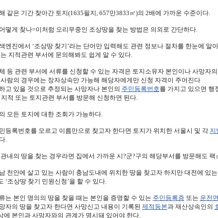
 같은 기간 찾아간 토지(1635필지, 657만3833㎡)의 2배에 가까운 수준이다.
어떻게 찾나=이처럼 오리무중인 조상땅을 찾는 방법은 의외로 간단하다.
색엔진에서 ‘조상땅 찾기’라는 단어만 입력해도 관련 정보나 절차를 한눈에 알아볼
또는 지적관련 부서에 문의해봐도 쉽게 알 수 있다.
체 등 관련 부서에 서류를 신청할 수 있는 자격은 토지소유자 본인이나 사망자의 
 사람의 경우에는 장자상속만 가능해 해당자에게만 신청 자격이 주어진다
하고 있을 것으로 추정되는 사망자나 본인의
주민등록번호
를 가지고 있으면 행
 지적 또는 토지관련 부서를 방문해 신청하면 된다.
의 모든 토지에 대한 조회가 가능하다.
민등록번호를 모르고 이름만으로 찾고자 한다면 토지가 위치한 서울시 및 각
지
다.
 관내의 땅을 찾는 경우라면 집에서 가까운 시?군?구의 해당부서를 방문해도 
남 천안에 살고 있는 사람이 충남도내에 위치한 땅을 찾고자 하지만 대전에 있는
 ‘조상땅 찾기 민원신청’을 할 수 있다.
류는 본인 명의의 땅을 찾을 때는 본인을 증명할 수 있는
주민등록증
또는
운전
망자의 땅을 찾고자 한다면 사망신고 내용이 기록된
제적등본
과 재산상속인의
에 본인과 사망자와의 관계가 명시돼 있어야 한다.