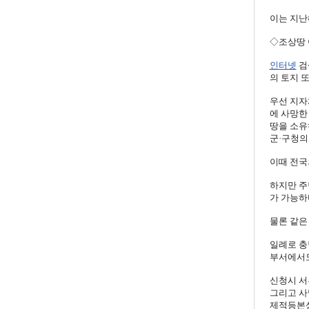
이는 지난해
◇조상땅 
인터넷
검
의 토지 
우선 지자
에 사망한
땅을 소유
군·구청의
이때 전국
하지만 주
가 가능하
물론 같은
일례로 충
부서에서도
신청시 서
그리고 사
제적등본상