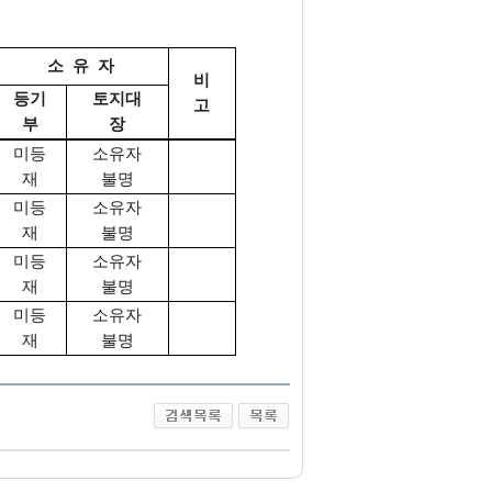
소 유 자
비
등기
토지대
고
부
장
미등
소유자
재
불명
미등
소유자
재
불명
미등
소유자
재
불명
미등
소유자
재
불명