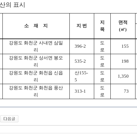
재산의 표시
지
면적
소 재 지
지 번
목
(㎡)
강원도 화천군 사내면 삼일
도
396-2
155
리
로
강원도 화천군 상서면 봉오
도
535-2
198
리
로
강원도 화천군 화천읍 신읍
산155-
도
1,350
리
5
로
강원도 화천군 화천읍 풍산
도
313-1
73
리
로