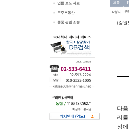
언론 보도 자료
관
무주부동산
종중 관련 소송
(강원도
다음
리를
정에