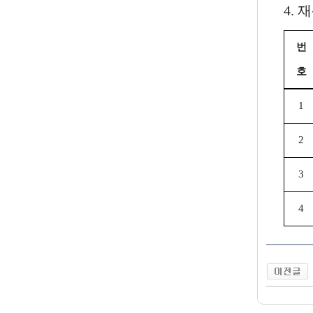
4. 
번
호
1
2
3
4