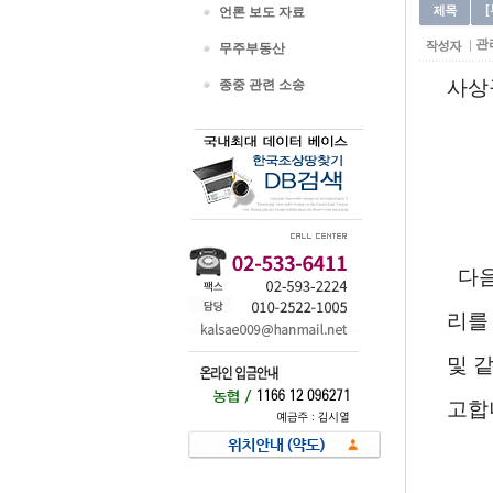
언론 보도 자료
관
무주부동산
사상구
종중 관련 소송
다음
리를
및 
고합