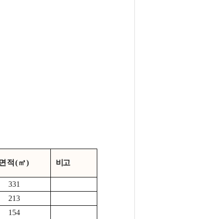
면적(㎡)
비고
331
213
154