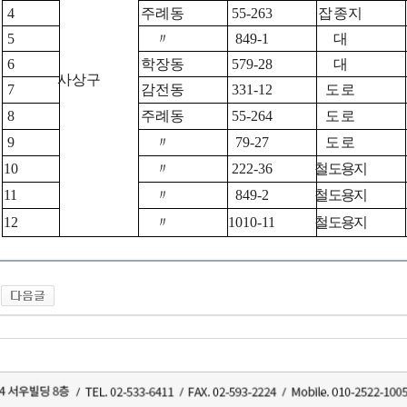
4
주례동
55-263
잡종지
5
〃
849-1
대
6
학장동
579-28
대
사상구
7
감전동
331-12
도로
8
주례동
55-264
도로
9
〃
79-27
도로
10
〃
222-36
철도용지
11
〃
849-2
철도용지
12
〃
1010-11
철도용지