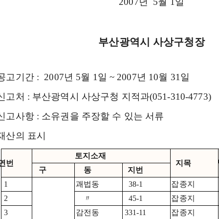
2007년 5월 1일
부산광역시 사상구청장
공고기간 : 2007년 5월 1일 ~ 2007년 10월 31일
신고처 : 부산광역시 사상구청 지적과(051-310-4773)
 신고사항 : 소유권을 주장할 수 있는 서류
 재산의 표시
토지소재
연번
지목
구
동
지번
1
괘법동
38-1
잡종지
2
〃
45-1
잡종지
3
감전동
331-11
잡종지