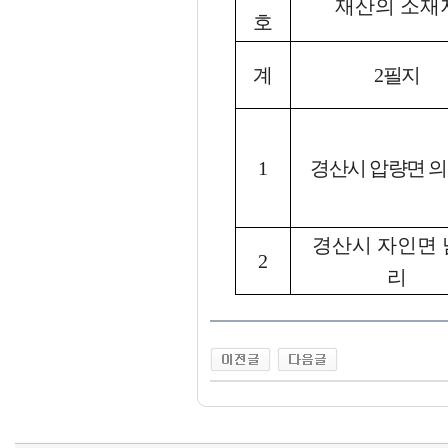
재산의 소재
호
계
2필지
1
경산시 압량면 
경산시 자인면 
2
리