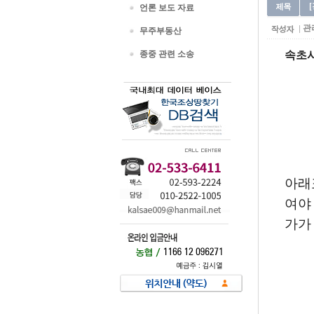
언론 보도 자료
관
무주부동산
종중 관련 소송
속초
아래
여야
가가