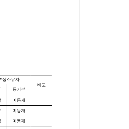
부상소유자
비고
토
등기부
삼
미등재
봉
미등재
식
미등재