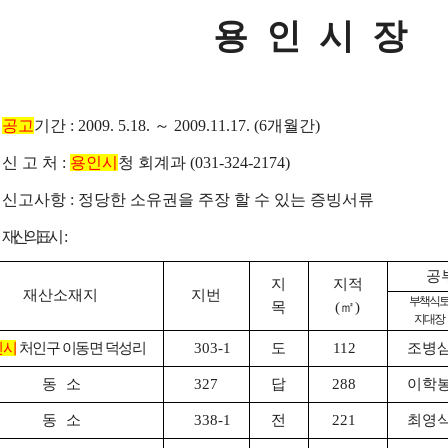
용 인 시 장
.
공고
기간 : 2009. 5.18.
～
2009.11.17. (6개월간)
신 고 처 :
용인시
청 회계과 (031-324-2174)
신고사항 : 정당한 소유권을 주장 할 수 있는 증빙서류
.
재산의 표시
:
공
지
지적
재산소재지
지번
부책식
목
(㎡)
지대장
인시
처인구 이동면 덕성리
303-1
도
112
조병
동 소
327
답
288
이학
동 소
338-1
전
221
최영