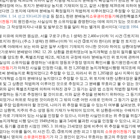
법시행령 제38조에 의하여 같은 시행령 제32조의 분배농지 확정절차가 완료된 후 상
환대장에 어느 토지가 분배대상 농지로 기재되어 있고, 같은 시행령 제39조에 의하여
다면 그 토지에 대하여 분배농지 확정절차가 적법하게 이루어졌다고 추정할 수 있고
94. 1. 14. 선고 93다4120 판결
등 참조), 한편
분배농지
소유권이전등기
에관한특별조치
이전등기
의 원인증서는 사실상의 현 소유자임을 증명한다는 데에 의미가 있는 것으로서
는 그 작성명의자나 내용 및 발부요건 등을 달리 하는 별개의 증서이다
(
대법원 1994. 
이유에 의하면 원심은, 서울 구로구 (주소 1 생략) 전 2,460㎡(이하 '이 사건 ①토지'라 한다
지'라 한다), (주소 3 생략) 전 889㎡(이하 '이 사건 ③토지'라 한다)의 분할 전 토지인 서
비록 아래에서 보는 바와 같은 일부 사항이 기재되지 아니한 것이라 하여도 상환대장부표가
국가로부터 분배받아 1962. 12. 20. 상환을 완료하였는데 농지개혁법 소정의 절차를 밟지 
리를 양도한 후, 특별조치법 제2조, 제3조의 규정에 따라 '분배농지인 위 토지에 관하
실상의 소유자임을 증명하는' 내용의 영등포구청장 명의의 확인서를 등기원인증서로 
이전등기
가 마쳐진 사실을 인정한 다음, 위 전 1,205평은 농지개혁법시행령 제32조
써 분배농지로 확정되었다고 추정할 수 있고, 따라서 위 전 1,205평은 설사 지목이 
지개혁법 소정의 분배대상 농지였다고 추정할 수 있고, 위 토지에 대한 상환대장은 
 및 그 상환은 적법하게 이루어진 것으로 추정되고 그 분배를 무효라고 볼 수 없는 것이
 위와 같이 특별조치법에 의하여 마쳐진 경우 그 등기는 같은 법 소정의 적법한 절차에
부합하는 등기로 추정된다 할 것이므로, 이와 같은 추정을 번복하기 위하여는 그 등기의
되었거나 허위로 작성된 것이라든지 그 밖의 다른 어떤 사유로 인하여 그 등기가 같은
을 주장·입증하여야 할 것인데, 나아가 위 추정을 뒤집을 수 있는지 여부를 살펴보면,
고 상환액, 지주의 주소·성명 등의 기재가 누락되어 있으며, 위 상환증서에는 수배자가
 자로 기재되어 있는 사실을 인정할 수 있으나, 이러한 사실만으로는 위 추정을 뒤집기에 부족하
농지개혁법 시행 당시인 1949년에는 불과 5세에 불과한 사실을 인정할 수 있으나, 피고 1은 
세, 등기를 경료한 시점인 1965. 3. 10.에는 21세였던 점에 비추어 위 추정을 뒤집기에
없다는 이유를 들어, 이 사건 ①, ②, ③토지에 관한 피고 1 명의의
소유권이전등기
및 이
울특별시 명의의
소유권이전등기
가 각 그 원인이 없거나 무효라는 원고의 주장은 이유 