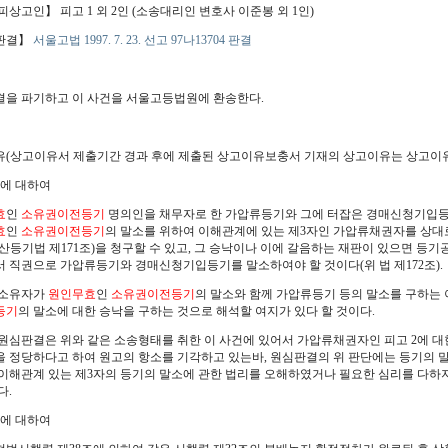
피상고인】 피고 1 외 2인 (소송대리인 변호사 이준봉 외 1인)
판결】
서울고법 1997. 7. 23. 선고 97나13704 판결
】
을 파기하고 이 사건을 서울고등법원에 환송한다.
】
(상고이유서 제출기간 경과 후에 제출된 상고이유보충서 기재의 상고이유는 상고이유
점에 대하여
효
인
소유권이전등기
명의인을 채무자로 한 가압류등기와 그에 터잡은 경매신청기입등기
효
인
소유권이전등기
의 말소를 위하여 이해관계에 있는 제3자인 가압류채권자를 상대
산등기법 제171조)을 청구할 수 있고, 그 승낙이나 이에 갈음하는 재판이 있으면 등
 직권으로 가압류등기와 경매신청기입등기를 말소하여야 할 것이다(위 법 제172조).
 소유자가
원인무효
인
소유권이전등기
의 말소와 함께 가압류등기 등의 말소를 구하는 
등기
의 말소에 대한 승낙을 구하는 것으로 해석할 여지가 있다 할 것이다.
원심판결은 위와 같은 소송형태를 취한 이 사건에 있어서 가압류채권자인 피고 2에 대한
 정당하다고 하여 원고의 항소를 기각하고 있는바, 원심판결의 위 판단에는 등기의 
이해관계 있는 제3자의 등기의 말소에 관한 법리를 오해하였거나 필요한 심리를 다하지
다.
점에 대하여