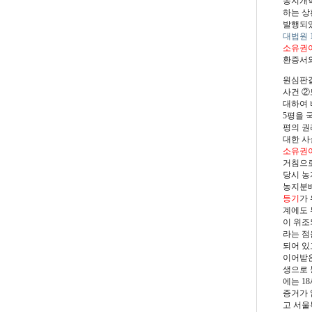
농지개혁
하는 상
발행되었
대법원 19
소유권
환증서와
원심판결 
사건 ②토
대하여 
5평을 
평의 권
대한 사
소유권
거침으로
당시 농
농지분배
등기
가
계에도 
이 위조
라는 점
되어 있
이어받은
생으로 
에는 18
증거가 
고 서