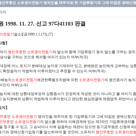
원인무효인 소유권이전등기 명의인을 채무자로 한 가압류등기와 그에 터잡은 경매신
리자
1998. 11. 27. 선고 97다41103 판결
이전등기
말소][공1999.1.1.(73),27]
사항】
유자가
원인무효
인
소유권이전등기
의 말소와 함께 가압류등기 등의 말소를 구하는 경우
 승낙을 구하는 것으로 해석할 여지가 있는지 여부(적극)
상환대장에 어느 토지가 분배대상 농지로 기재되어 있고, 분배받은 농민에게 교부하는 
 확정절차가 적법하게 이루어졌다고 추정할 수 있는지 여부(적극)
 분배농지
소유권이전등기
에관한특별조치법에 의한
소유권이전등기
의 원인증서가 농지
서인지 여부(소극)
분배농지에 대한 상환대장부표와 상환증서가 진정하게 작성된 것이 아니라고 볼 여지가 
 농지분배와 상환이 적법하게 이루어졌다고 판단한 원심판결에 채증법칙 위반이나 심
요지】
무효
인
소유권이전등기
명의인을 채무자로 한 가압류등기와 그에 터잡은 경매신청기입
인무효
인
소유권이전등기
의 말소를 위하여 이해관계에 있는 제3자인 가압류채권자를
을 청구할 수 있고, 그 승낙이나 이에 갈음하는 재판이 있으면 등기공무원은 신청에 
기와 경매신청기입등기를 말소하여야 할 것인바, 소유자가
원인무효
인
소유권이전