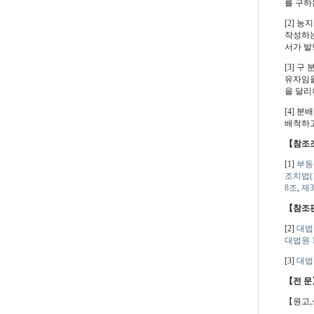
를 구하
[2] 
작성하는
서가 발
[3] 구
유자임을
을 달리
[4] 
배척하고
【참조
[1]
부동
조치법(19
8조
,
제3
【참조
[2]
대법원
대법원 19
[3]
대법원
【전 문
【원고,