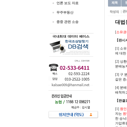
언론 보도 자료
관
무주부동산
대법원 
종중 관련 소송
[
소유권
【판시
[1] 소
에 대한
[2] 
분배농지
[3] 구
같은 증
[4] 
배척하고
【판결
[1]
원인
자는
원
한 승낙
가압류등