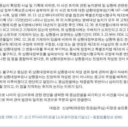
원심이 확정한 사실 및 기록에 의하면, 이 사건 토지에 관한 농지분배 및 상환에 관
록상 정부기록보존소에서 송부되어 온 이 사건 토지에 대한 상환대장부표(기록 147∼14
서류, 당원 1989. 10. 13. 선고 88다카18702 판결 참조)와 특별조치법시행규칙 제3
기록 152∼153면)만이 나타나 있는바, 위 각 서류상에는 분배대상 농지가 모두 위 고척동
시행에 따른 농지분배시부터 14년여가 경과한 후인 1964. 12. 30. 토지분할시에야 
 피고 1이라고 기재되어 있는데 반하여, 위 상환증서에는 수배자가 소외인이고 피고 
 소유자로 기재되어 있는 점, 상환증서 표면에는 상환기간이 1950. 3. 25.부터 1954. 
연월일이 1962. 12. 26.로 기재되어 있음에 비하여 위 상환대장부표에는 상환액 등도 
규칙 제3조의 규정에 의하면 구청장, 시장 또는 읍·면장은 제2조의 사실상의 현 소유
및 상환대장에 그 변동사유를 주서로 부기하는 동시에 정정하고 특별조치법 제3조의 
 불구하고, 위 상환대장부표를 살펴보아도 위 특별조치법시행규칙의 규정에 따른 변
니한 점 등을 종합하여 본다면, 위 상환대장부표나 상환증서는 진정하게 작성된 것이 
 불구하고 원심은 위 상환대장부표와 상환증서의 작성 경위 등에 관하여 좀더 자세히 
위 상환대장부표나 상환증서는 진정하게 작성된 것이 아니라는 원고의 주장을 배척하고
하게 이루어졌다고 판단하고 말았으니, 원심판결에는 채증법칙 위반이나 심리미진 등
할 것이고, 이 점을 지적하는 취지의 논지는 이유가 있다.
러므로 나머지 상고이유에 관한 판단을 생략한 채 원심판결을 파기하고 이 사건을 다시
로 하여 관여 법관의 일치된 의견으로 주문과 같이 판결한다.
대법관 신성택(재판장) 천경송(주심) 지창권 송진훈
법원 1998. 11. 27. 선고 97다41103 판결 [소유권이전등기말소] > 종합법률정보 판례)