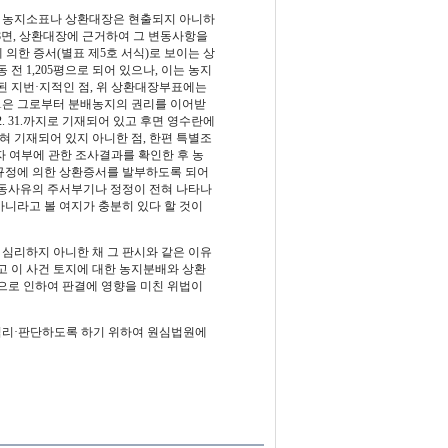
련된 농지소표나 상환대장은 현출되지 아니하
8면, 상환대장에 근거하여 그 변동사항을
조에 의한 증서(별표 제5호 서식)로 보이는 상
 전 1,205평으로 되어 있으나, 이는 농지
부여된 지번·지적인 점, 위 상환대장부표에는
1은 그로부터 분배농지의 권리를 이어받
12. 31.까지로 기재되어 있고 후면 영수란에
전혀 기재되어 있지 아니한 점, 한편 특별조
자 여부에 관한 조사결과를 확인한 후 농
규정에 의한 상환증서를 발부하도록 되어
동사유의 주서부기나 정정이 전혀 나타나
아니라고 볼 여지가 충분히 있다 할 것이
심리하지 아니한 채 그 판시와 같은 이유
 이 사건 토지에 대한 농지분배와 상환
으로 인하여 판결에 영향을 미친 위법이
 심리·판단하도록 하기 위하여 원심법원에