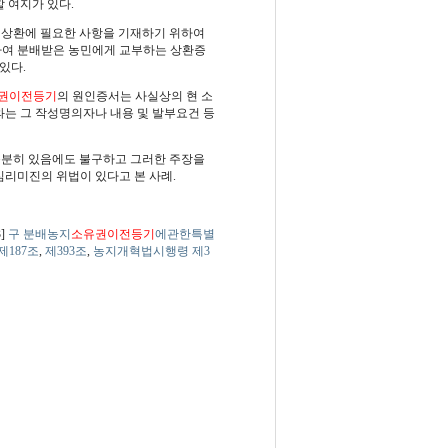
 여지가 있다.
후 상환에 필요한 사항을 기재하기 위하여
하여 분배받은 농민에게 교부하는 상환증
있다.
권이전등기
의 원인증서는 사실상의 현 소
는 그 작성명의자나 내용 및 발부요건 등
충분히 있음에도 불구하고 그러한 주장을
리미진의 위법이 있다고 본 사례.
3]
구 분배농지
소유권이전등기
에관한특별
제187조
,
제393조
,
농지개혁법시행령 제3