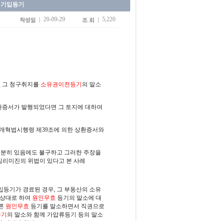
청기입등기
20-09-29
5,220
, 그 청구취지를
소유권이전등기
의 말소
상환증서가 발행되었다면 그 토지에 대하여
개혁법시행령 제39조에 의한 상환증서와
충분히 있음에도 불구하고 그러한 주장을
리미진의 위법이 있다고 본 사례
등기가 경료된 경우, 그 부동산의 소유
 상대로 하여
원인무효
등기의 말소에 대
따른
원인무효
등기를 말소하면서 직권으로
등기
의 말소와 함께 가압류등기 등의 말소