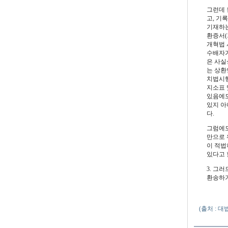
그런데 
고, 기
기재하는 
환증서(
개혁법 
수배자가
은 사실상
는 상환
치법시행
지소표 
있음에도
있지 아
다.
그럼에도
만으로 
이 적법
있다고 
3. 그
환송하기
(출처 : 대