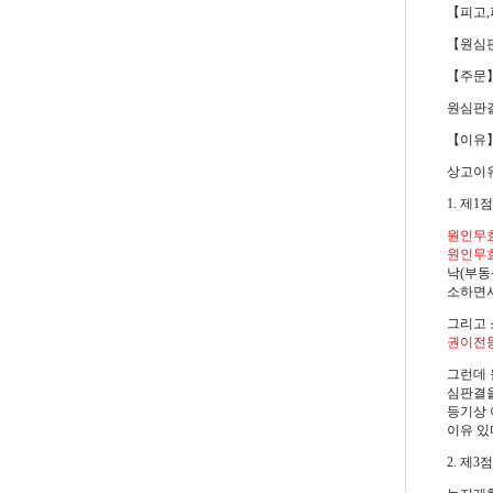
【피고,
【원심
【주문
원심판결
【이유
상고이유
1. 제1
원인무
원인무
낙(부동
소하면서
그리고
권이전
그런데 
심판결을
등기상 
이유 있
2. 제3