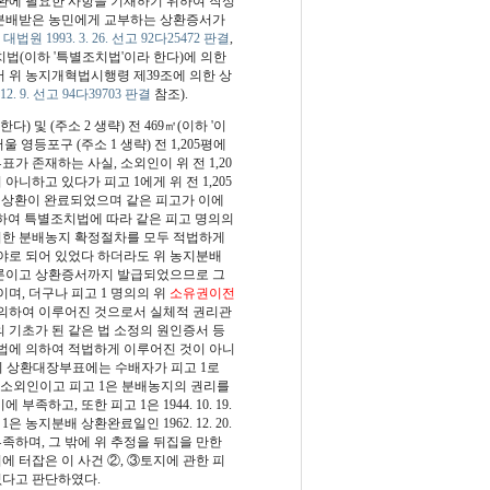
환에 필요한 사항을 기재하기 위하여 작성
 분배받은 농민에게 교부하는 상환증서가
(
대법원 1993. 3. 26. 선고 92다25472 판결
,
법(이하 '특별조치법'이라 한다)에 의한
 위 농지개혁법시행령 제39조에 의한 상
12. 9. 선고 94다39703 판결
참조).
) 및 (주소 2 생략) 전 469㎡(이하 '이
울 영등포구 (주소 1 생략) 전 1,205평에
 존재하는 사실, 소외인이 위 전 1,20
아니하고 있다가 피고 1에게 위 전 1,205
여 상환이 완료되었으며 같은 피고가 이에
하여 특별조치법에 따라 같은 피고 명의의
에 의한 분배농지 확정절차를 모두 적법하게
임야로 되어 있었다 하더라도 위 농지분배
물론이고 상환증서까지 발급되었으므로 그
며, 더구나 피고 1 명의의 위
소유권이전
 의하여 이루어진 것으로서 실체적 권리관
 기초가 된 같은 법 소정의 원인증서 등
 법에 의하여 적법하게 이루어진 것이 아니
 위 상환대장부표에는 수배자가 피고 1로
 소외인이고 피고 1은 분배농지의 권리를
고, 또한 피고 1은 1944. 10. 19.
농지분배 상환완료일인 1962. 12. 20.
 부족하며, 그 밖에 위 추정을 뒤집을 만한
에 터잡은 이 사건 ②, ③토지에 관한 피
없다고 판단하였다.