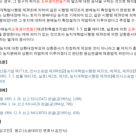
는 경우, 그 청구의 취지는
소유권이전등기
의 말소에 대한 승낙을 구하는 것으로 해석할
농지개혁법시행령 제38조에 의하여 같은 시행령 제32조의 분배농지 확정절차가 완료된 
 상환대장에 어느 토지가 분배대상 농지로 기재되어 있고, 같은 시행령 제39조에 의
행되었다면 그 토지에 대하여 분배농지 확정절차가 적법하게 이루어졌다고 추정할 수 
 분배농지
소유권이전등기
에관한특별조치법(1961. 5. 5. 법률 제613호, 실효)에 의한
소유
 증명한다는 데에 의미가 있는 것으로서 농지개혁법시행령 제39조에 의한 상환증서와
하는 별개의 증서이다.
분배농지에 대한 상환대장부표와 상환증서가 진정하게 작성된 것이 아니라고 볼 여지가 
 농지분배와 상환이 적법하게 이루어졌다고 판단한 원심판결에 채증법칙 위반이나 심
조문】
산등기법 제171조
,
민사소송법 제188조
[2]
농지개혁법시행령 제32조
,
제38조
,
제39조
[
61. 5. 5. 법률 제613조, 실효) 제2조,
제3조
,
농지개혁법시행령 제39조
[4]
민사소송법 
9조
판례】
 1993. 3. 26. 선고 92다25472 판결(공1993상, 1288)
94. 1. 14. 선고 93다4120 판결(공1994상, 706)
 1994. 12. 9. 선고 94다39703 판결(공1995상, 458)
】
상고인】 원고 (소송대리인 변호사 김인식)