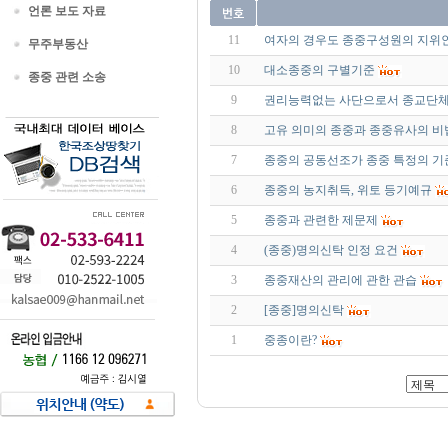
언론 보도 자료
11
여자의 경우도 종중구성원의 지위
무주부동산
10
대소종중의 구별기준
종중 관련 소송
9
권리능력없는 사단으로서 종교단체
8
고유 의미의 종중과 종중유사의 비
7
종중의 공동선조가 종중 특정의 기
6
종중의 농지취득, 위토 등기예규
5
종중과 관련한 제문제
4
(종중)명의신탁 인정 요건
3
종중재산의 관리에 관한 관습
2
[종중]명의신탁
1
중종이란?