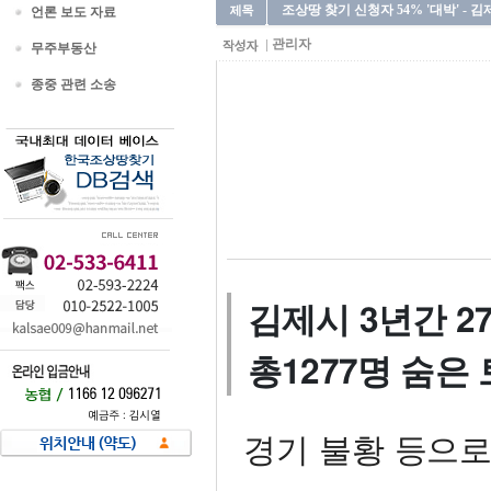
조상땅 찾기 신청자 54% '대박' - 김
언론 보도 자료
관리자
무주부동산
종중 관련 소송
김제시 3년간 2
총1277명 숨은
경기 불황 등으