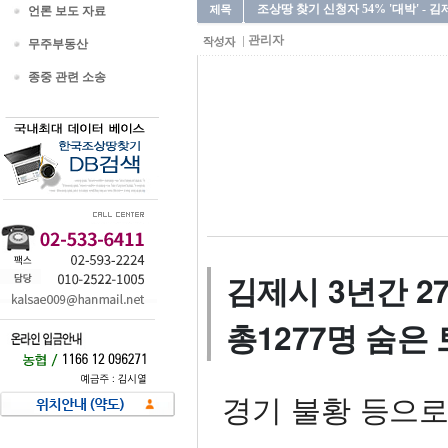
조상땅 찾기 신청자 54% '대박' - 김
언론 보도 자료
관리자
무주부동산
종중 관련 소송
김제시 3년간 2
총1277명 숨은
경기 불황 등으