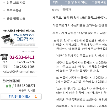
조상 땅 찾기 ‘후끈’…조상이 내린 
언론 보도 자료
관리자
무주부동산
제주도, ‘조상 땅 찾기 사업’ 호응…10년간 1
종중 관련 소송
다른 지방에서 수십억원을 호가하는 선친 땅
제주도가 제공하는 ‘조상 땅 찾아주기 사업
‘조상 땅 찾기’는 재산관리를 소홀히 했거나
의 땅을 지적정보를 이용해서 찾아주는 제도
현재까지 이 혜택을 누린 제주도민만 1265
‘대박’ 행운의 주인공들도 심심치 않게 나
제주시 일도동에 사는 K씨는 지난 2009
는 마음으로 조상 땅 찾기 신청을 한 끝에 
에 달하는 ‘돈벼락’을 맞는 셈이다.
또 서울에 거주하는 B씨는 지난 2008년
J씨는 2007년 조천읍 신촌리 일대 26필지
‘조상 땅 찾기’는 토지소유자 본인이거나
따라 장자 상속 원칙에 따라 장자만 신청할
신청은 주민등록번호로 조회하는 경우와 
주민등록번호로 조회시 도청이나 시청을 