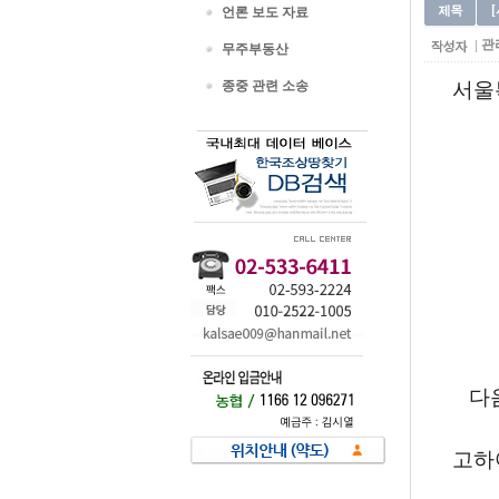
언론 보도 자료
관
무주부동산
종중 관련 소송
서울
다음
고하