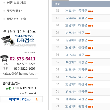
언론 보도 자료
62
동작구
무주부동산
[
서울지역
]
61
횡성군
[
강원지역
]
종중 관련 소송
60
태안군
[
충남지역
]
59
남구
[
인천지역
]
58
평창군
[
강원지역
]
57
산청군
[
경남지역
]
56
북구
[
대구지역
]
55
기장군
[
부산지역
]
54
계양구
[
인천지역
]
53
영도구
[
부산지역
]
52
마산시
[
경남지역
]
51
단양군
[
충북지역
]
50
괴산군
[
충북지역
]
49
광양시
[
전남지역
]