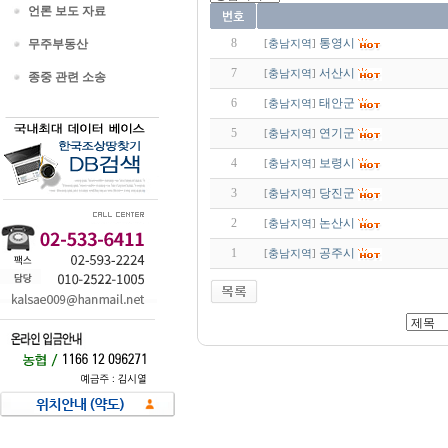
언론 보도 자료
8
통영시
무주부동산
[
충남지역
]
7
서산시
[
충남지역
]
종중 관련 소송
6
태안군
[
충남지역
]
5
연기군
[
충남지역
]
4
보령시
[
충남지역
]
3
당진군
[
충남지역
]
2
논산시
[
충남지역
]
1
공주시
[
충남지역
]