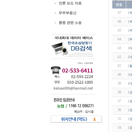
언론 보도 자료
47
무주부동산
[
46
[
종중 관련 소송
45
[
44
[
43
[
42
[
41
[
40
[
39
[
38
[
37
[
36
[
35
[
34
[