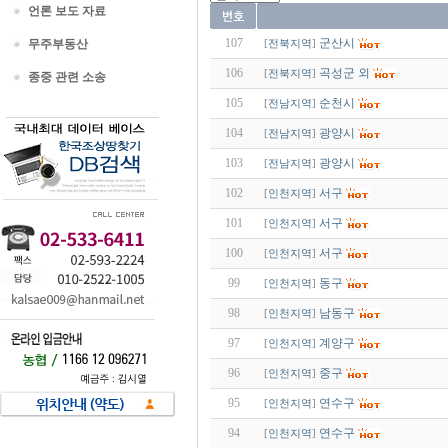
언론 보도 자료
107
군산시
무주부동산
[
전북지역
]
106
곡성군 외
[
전북지역
]
종중 관련 소송
105
순천시
[
전남지역
]
104
광양시
[
전남지역
]
103
광양시
[
전남지역
]
102
서구
[
인천지역
]
101
서구
[
인천지역
]
100
서구
[
인천지역
]
99
동구
[
인천지역
]
98
남동구
[
인천지역
]
97
계양구
[
인천지역
]
96
중구
[
인천지역
]
95
연수구
[
인천지역
]
94
연수구
[
인천지역
]