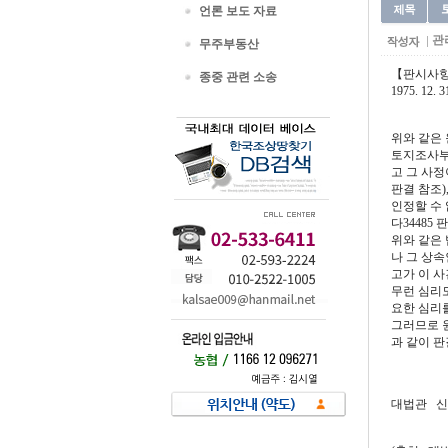
언론 보도 자료
관
무주부동산
【판시사
종중 관련 소송
1975. 
위와 같은 
토지조사부
고 그 사정
판결 참조)
인정할 수 없다
다34485 
위와 같은 
나 그 상
고가 이 사
무런 심리도
요한 심리를
그러므로 
과 같이 판
대법관 신