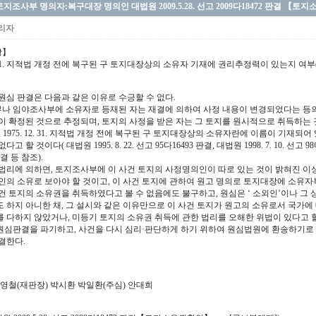
토지조사부 명의자:복구대장 명의인 대법원 2009.5.28. 선고 2009다18472 판결 【
리자
항】
12. 31. 지적법 개정 전에 복구된 구 토지대장상의 소유자 기재에 권리추정력이 있는지 여부
원심 판결은 다음과 같은 이유로 수긍할 수 없다.
나 임야조사부에 소유자로 등재된 자는 재결에 의하여 사정 내용이 변경되었다는 등의
이 확정된 것으로 추정되며, 토지의 사정을 받은 자는 그 토지를 원시적으로 취득하는 것이고( 대법
, 1975. 12. 31. 지적법 개정 전에 복구된 구 토지대장상의 소유자란에 이름이 기
고 할 것이다( 대법원 1995. 8. 22. 선고 95다16493 판결, 대법원 1998. 7. 10. 선고 98다57
판결 등 참조).
법리에 의하면, 토지조사부에 이 사건 토지의 사정명의인이 따로 있는 것이 밝혀진 이상
속인의 소유로 보아야 할 것이고, 이 사건 토지에 관하여 원고 명의로 토지대장에 소유
건 토지의 소유권을 취득하였다고 볼 수 없음에도 불구하고, 원심은 ‘ 소외인’이나 그
 하지 아니한 채, 그 설시와 같은 이유만으로 이 사건 토지가 원고의 소유로서 국가에 
 다하지 않았거나, 미등기 토지의 소유권 취득에 관한 법리를 오해한 위법이 있다고 할
원심판결을 파기하고, 사건을 다시 심리·판단하게 하기 위하여 원심법원에 환송하기로 
결한다.
영철(재판장) 박시환 박일환(주심) 안대희