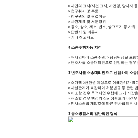
○ 사건의 표시(사건 표시, 사건명, 당사자 등
○ 청구취지 및 주문
○ 청구원인 및 판결이유
○ 사건개요 및 처분경위
○ 응소, 상소, 제소, 반소, 상고포기 등 사유
○ 답변서 및 이유서
○ 기타 참고자료
ꏚ 소송수행자등 지정
○ 매사건마다 소송주관과 담당팀장을 포함하
○ 변호사를 소송대리인으로 선임하는 경우
ꏚ 변호사를 소송대리인으로 선임하여 소송
○ 소가액 5천만원 이상으로 이해관계가 크
○ 사실관계가 복잡하여 처분법규 등 관련 법
○ 패소할 경우 목적사업 수행에 크게 지장을
○ 패소할 경우 행정의 신뢰성확보가 어려우
○ 민사소송법 제87조에 따른 민사합의부 사
ꏚ 응소방침서의 일반적인 형식