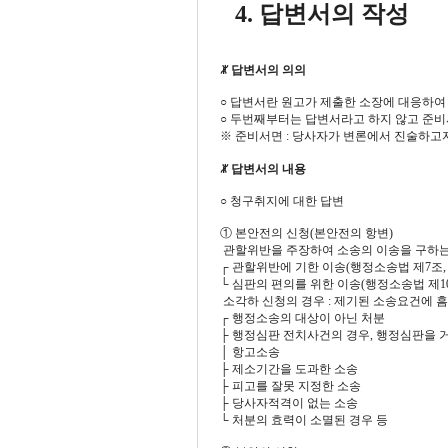
4. 답변서의 작성
ꏚ 답변서의 의의
○ 답변서란 원고가 제출한 소장에 대응하여
○ 두번째부터는 답변서라고 하지 않고 준
※ 준비서면 : 당사자가 변론에서 진술하고
ꏚ 답변서의 내용
○ 청구취지에 대한 답변
① 본안전의 신청(본안전의 항변)
­ 관할위반을 주장하여 소송의 이송을 구하
┌ 관할위반에 기한 이송(행정소송법 제7조,
└ 심판의 편의를 위한 이송(행정소송법 제10
­ 소각하 신청의 경우 : 제기된 소송요건에 
┌ 행정소송의 대상이 아닌 처분
├ 행정심판 전치사건의 경우, 행정심판을 
│ 항고소송
├ 제소기간을 도과한 소송
├ 피고를 잘못 지정한 소송
├ 당사자적격이 없는 소송
└ 처분의 효력이 소멸된 경우 등