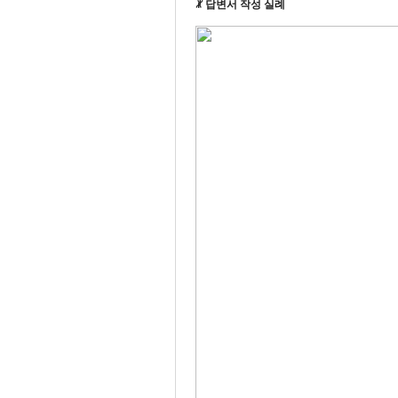
ꏚ 답변서 작성 실례