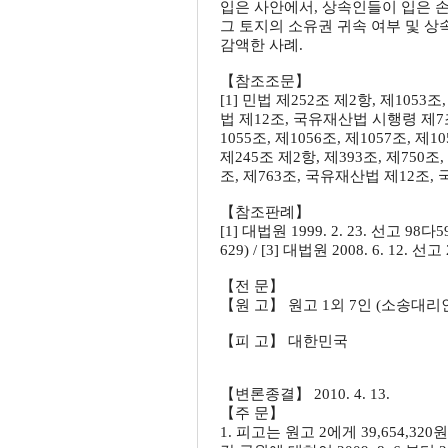
입은 사안에서, 상속인들이 입은 
그 토지의 소유권 귀속 여부 및 상
감액한 사례.
【참조조문】
[1] 민법 제252조 제2항, 제1053조
법 제12조, 국유재산법 시행령 제7조 / 
1055조, 제1056조, 제1057조, 
제245조 제2항, 제393조, 제750조, 
조, 제763조, 국유재산법 제12조
【참조판례】
[1] 대법원 1999. 2. 23. 선고 98다
629) / [3] 대법원 2008. 6. 12. 
【전 문】
【원 고】 원고 1외 7인 (소송대리
【피 고】 대한민국
【변론종결】 2010. 4. 13.
【주 문】
1. 피고는 원고 2에게 39,654,320원, 