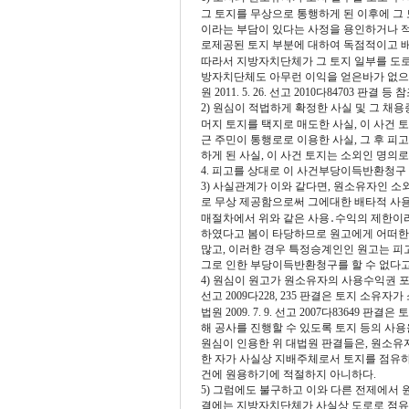
그 토지를 무상으로 통행하게 된 이후에 그
이라는 부담이 있다는 사정을 용인하거나 적
로제공된 토지 부분에 대하여 독점적이고 배
따라서 지방자치단체가 그 토지 일부를 도
방자치단체도 아무런 이익을 얻은바가 없으므로 
원 2011. 5. 26. 선고 2010다84703 판결 등 참
2) 원심이 적법하게 확정한 사실 및 그 채
머지 토지를 택지로 매도한 사실, 이 사건
근 주민이 통행로로 이용한 사실, 그 후 
하게 된 사실, 이 사건 토지는 소외인 명의로 있
4. 피고를 상대로 이 사건부당이득반환청구 
3) 사실관계가 이와 같다면, 원소유자인 소
로 무상 제공함으로써 그에대한 배타적 사용수익권
매절차에서 위와 같은 사용․수익의 제한이라
하였다고 봄이 타당하므로 원고에게 어떠한 
많고, 이러한 경우 특정승계인인 원고는 피
그로 인한 부당이득반환청구를 할 수 없다고
4) 원심이 원고가 원소유자의 사용수익권 포기
선고 2009다228, 235 판결은 토지 소
법원 2009. 7. 9. 선고 2007다836
해 공사를 진행할 수 있도록 토지 등의 사용
원심이 인용한 위 대법원 판결들은, 원소유
한 자가 사실상 지배주체로서 토지를 점유
건에 원용하기에 적절하지 아니하다.
5) 그럼에도 불구하고 이와 다른 전제에서
결에는 지방자치단체가 사실상 도로로 점유하