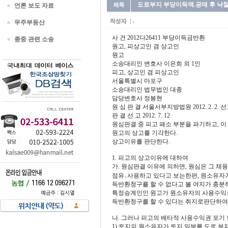
도로부지 부당이득액.공매 후 낙찰자
언론 보도 자료
.
무주부동산
사 건 2012다26411 부당이득금반환
종중 관련 소송
원고, 피상고인 겸 상고인
원고
소송대리인 변호사 이은희 외 1인
피고, 상고인 겸 피상고인
서울특별시 마포구
소송대리인 법무법인 대종
담당변호사 정봉현
원 심 판 결 서울서부지방법원 2012. 2. 2. 선
판 결 선 고 2012. 7. 12
원심판결 중 피고 패소 부분을 파기하고, 
원고의 상고를 기각한다.
상고이유를 판단한다.
1. 피고의 상고이유에 대하여
가. 원심판결 이유에 의하면, 원심은 그 채
점유․사용하고 있다고 보는한편, 원소유자가
득반환청구를 할 수 없다고 볼 여지가 충분하
특정승계인인 원고가 원소유자의 사용수익권
득반환청구를 할 수 있다는 취지로판단하여
나. 그러나 피고의 배타적 사용수익권 포기
1) 토지의 원소유자가 토지 일부를 도로 