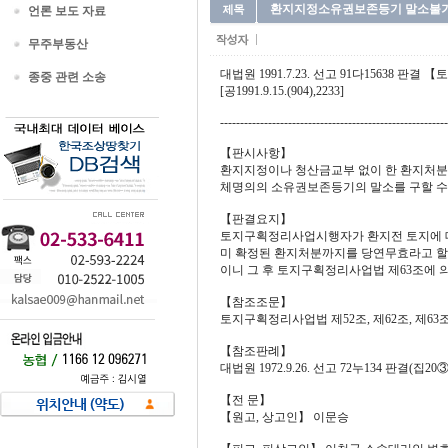
환지지정소유권보존등기 말소불가 9
언론 보도 자료
무주부동산
대법원 1991.7.23. 선고 91다15638 판결
종중 관련 소송
[공1991.9.15.(904),2233]
---------------------------------------------------------
【판시사항】
환지지정이나 청산금교부 없이 한 환지처분
체명의의 소유권보존등기의 말소를 구할 수 
【판결요지】
토지구획정리사업시행자가 환지전 토지에 대
미 확정된 환지처분까지를 당연무효라고 할 
이니 그 후 토지구획정리사업법 제63조에 
【참조조문】
토지구획정리사업법 제52조, 제62조, 제63
【참조판례】
대법원 1972.9.26. 선고 72누134 판결(집20③ 행1
【전 문】
【원고, 상고인】 이문승