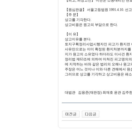
【피고, 피상고인】 이천군 소송대리인 변
【원심판결】 서울고등법원 1991.4.10. 선고 
【주 문】
상고를 기각한다.
상고비용은 원고의 부담으로 한다.
【이 유】
상고이유를 본다.
토지구획정리사업시행자인 피고가 환지전 이
사유만으로는 이미 확정된 환지처분까지를 당연무효
지가 원고의 소유였다 하더라도 이사건 환
정리법 제63조에 의하여 마쳐진 피고명의의
에 지적하는 바와 같은 법리의 오해나 원고
주장은 어느 것이나 이와 다른 견해에서 원
그러므로 상고를 기각하고 상고비용은 패소
대법관 김용준(재판장) 최재호 윤관 김주