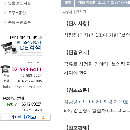
대법원 1994. 2. 25. 선고 93다578
언론 보도 자료
관리자
무주부동산
종중 관련 소송
【판시사항】
삼림령(폐지) 제1조에 기한 "보
【판결요지】
국유로 사정된 임야의 "보안림 
하여야 한다.
【참조조문】
삼림령 (1911.6.20. 제령 제10호
9조, 같은령시행절차 (1911.8.
【참조판례】