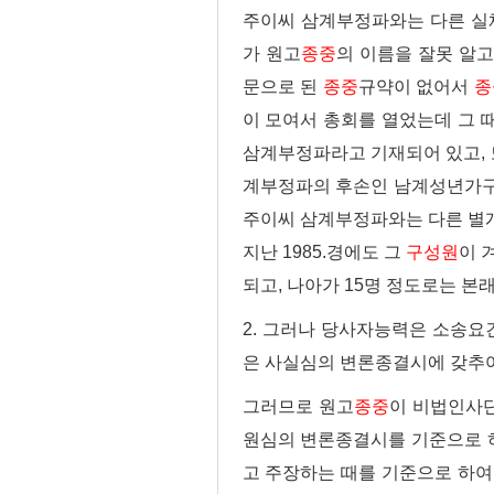
주이씨 삼계부정파와는 다른 실
가 원고
종중
의 이름을 잘못 알고
문으로 된
종중
규약이 없어서
종
이 모여서 총회를 열었는데 그 
삼계부정파라고 기재되어 있고, 또
계부정파의 후손인 남계성년가구주
주이씨 삼계부정파와는 다른 별
지난 1985.경에도 그
구성원
이 
되고, 나아가 15명 정도로는 본
2. 그러나
당사자능력은 소송요건
은 사실심의 변론종결시에 갖추어
그러므로 원고
종중
이 비법인사
원심의 변론종결시를 기준으로 하
고 주장하는 때를 기준으로 하여