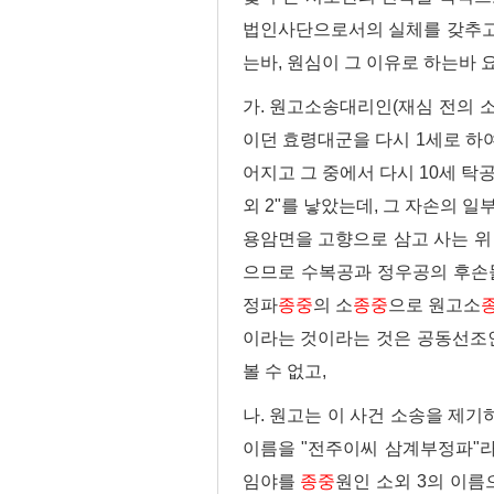
법인사단으로서의 실체를 갖추고
는바, 원심이 그 이유로 하는바 
가. 원고소송대리인(재심 전의 
이던 효령대군을 다시 1세로 하
어지고 그 중에서 다시 10세 탁
외 2"를 낳았는데, 그 자손의 
용암면을 고향으로 삼고 사는 위
으므로 수복공과 정우공의 후
정파
종중
의 소
종중
으로 원고소
이라는 것이라는 것은 공동선조
볼 수 없고,
나. 원고는 이 사건 소송을 제
이름을 "전주이씨 삼계부정파"라
임야를
종중
원인 소외 3의 이름