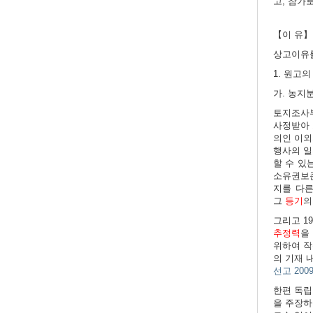
고, 참가
【이 유】
상고이유를
1. 원고
가. 농지
토지조사부
사정받아 
의인 이외
행사의 일
할 수 있
소유권보
지를 다
그
등기
의
그리고
1
추정력
을
위하여 작
의 기재 
선고 200
한편 독립
을 주장하