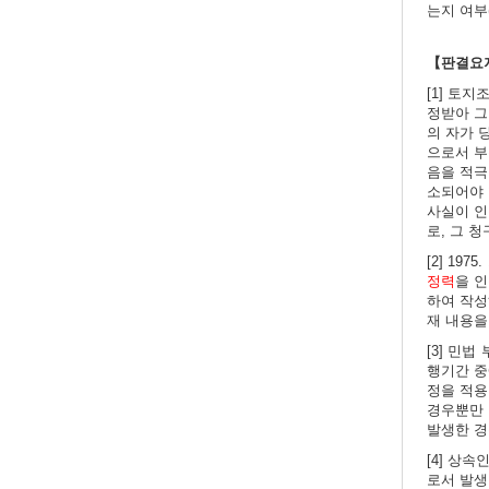
는지 여부
【판결요
[1] 토
정받아 그
의 자가 
으로서 부
음을 적극
소되어야
사실이 
로, 그 청
[2] 1
정력
을 
하여 작
재 내용을
[3] 민법
행기간 중
정을 적용
경우뿐만 
발생한 경
[4] 상
로서 발생된