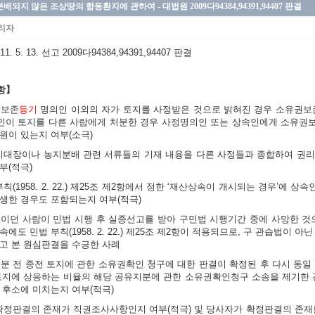
분배되지 않은 조상땅의 합동환지에 관하여 - 대법원 2009다94384,94391,94407 판결
리자
1. 5. 13. 선고 2009다94384,94391,94407 판결
항】
권보존
등기
명의인 이외의 자가 토지를 사정받은 것으로 밝혀진 경우 소유권보
이 토지를 다른 사람에게 처분한 경우 사정명의인 또는 상속인에게 소유권
원이 있는지 여부(소극)
 토지대장이나 농지분배 관련 서류들의 기재 내용을 다른 사정들과 종합하여 권
부(적극)
 부칙(1958. 2. 22.) 제25조 제2항에서 정한 ‘재산상속이 개시되는 경우’
생한 경우도 포함되는지 여부(적극)
속인이던 사람이 민법 시행 후 실종선고를 받아 구민법 시행기간 중에 사망한 것
에도 민법 부칙(1958. 2. 22.) 제25조 제2항이 적용되므로, 구 관습법이
고 본 원심판결을 수긍한 사례
지처분 전 종전 토지에 관한 소유권확인 청구에 대한 판결이 확정된 후 다시 동
토지에 상응하는 비율의 해당 공유지분에 관한 소유권확인청구 소송을 제기한 
 후소에 미치는지 여부(적극)
소 확정판결의 존재가 직권조사사항인지 여부(적극) 및 당사자가 확정판결의 존재