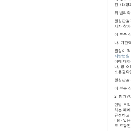
전 712
위 법리와
원심판결에
사자 참가
이 부분 
나. 기판
원심이 적
지방법원 
이에 대하여
나, 망 
소유권확인
원심판결에
이 부분 
2. 참가
민법 부칙
하는 때에
규정하고 
니라 일응
도 포함