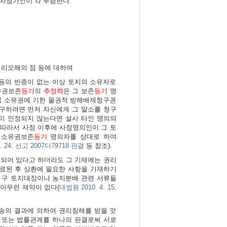
당사자참가인이 각 부담한다.
법리오해의 점 등에 대하여
등의 반증이 없는 이상 토지의 소유자로
유권보존
등기
의
추정력
은 그 보존
등기
명
의 소유권에 기한 물권적 방해배제청구권
 구하려면 먼저 자신에게 그 말소를 청구
음이 인정되지 않는다면 설사 타인 명의의
 따라서 사정 이후에 사정명의인이 그 토
 소유권보존
등기
명의자를 상대로 하여
. 24. 선고 2007다79718 판결
등 참조).
 기재되어 있다고 하더라도 그 기재에는 권리
료된 후 상환에 필요한 사항을 기재하기
, 구 토지대장이나 농지분배 관련 서류들
 아무런 제약이 없다
(
대법원 2010. 4. 15.
송의 결과에 의하여 권리침해를 받을 것
 또는 법률관계를 하나의 판결로써 서로