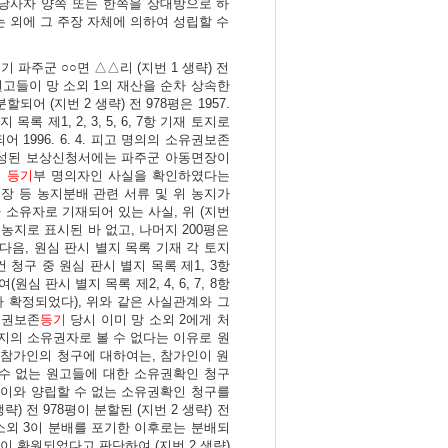
당사자 양쪽 또는 한쪽을 상대방으로 하
는 외에 그 주장 자체에 의하여 성립할 수
 파주군 ○○면 △△리 (지번 1 생략) 전
원고들이 망 소외 1의 재산을 순차 상속한
분할되어 (지번 2 생략) 전 978평은 1957.
록 제1, 2, 3, 5, 6, 7항 기재 토지로
 1996. 6. 4. 피고 명의의 소유권보존
여 작성된 보상신청서에는 파주군 아동면장이
의
등기
부 명의자인 사실을 확인하였다는
장 등 농지분배 관련 서류 및 위 농지가
2가 소유자로 기재되어 있는 사실, 위 (지번
배농지로 표시된 바 없고, 나머지 200평은
 다음, 원심 판시 별지 목록 기재 각 토지
청구 중 원심 판시 별지 목록 제1, 3항
원심 판시 별지 목록 제2, 4, 6, 7, 8항
 확정되었다), 위와 같은 사실관계와 그
소유권보존
등기
당시 이미 망 소외 2에게 처
지의 소유권자로 볼 수 없다는 이유로 원
 참가인의 청구에 대하여는, 참가인이 원
 수 없는 원고들에 대한 소유권확인 청구
이와 양립할 수 없는 소유권확인 청구를
 전 978평이 분할된 (지번 2 생략) 전
 소외 3이 분배를 포기한 이후로는 분배되
이 환원되었다고 판단하여 (지번 2 생략)