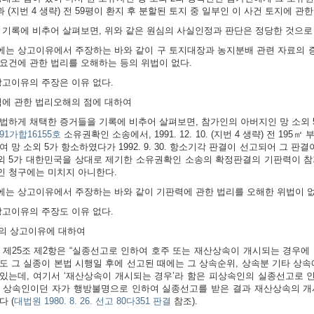
평과 (지번 4 생략) 전 59평이 환지 후 분할된 토지 중 일부인 이 사건 토지에 
 기록에 비추어 살펴보면, 위와 같은 원심의 사실인정과 판단은 정당한 것으로 
는 상고이유에서 주장하는 바와 같이 구 토지대장과 농지분배 관련 자료의 
요건에 관한 법리를 오해하는 등의 위법이 없다.
상고이유의 주장은 이유 없다.
력에 관한 법리오해의 점에 대하여
법하게 채택한 증거들을 기록에 비추어 살펴보면, 참가인의 아버지인 망 소외
91가합16155호
소유권확인 소송에서, 1991. 12. 10. (지번 4 생략) 전 1
 망 소외 5가 항소하였다가 1992. 9. 30. 항소기각 판결이 선고되어 그 판결이 1
소외 5가 대한민국을 상대로 제기한 소유권확인 소송의 확정판결의 기판력이 
 청구에는 미치지 아니한다.
는 상고이유에서 주장하는 바와 같이 기판력에 관한 법리를 오해한 위법이 없
상고이유의 주장도 이유 없다.
인의 상고이유에 대하여
 제25조 제2항은 “실종선고로 인하여 호주 또는 재산상속이 개시되는 경우에
도 그 실종이 본법 시행일 후에 선고된 때에는 그 상속순위, 상속분 기타 상속
있는데, 여기서 ‘재산상속이 개시되는 경우’라 함은 피상속인의 실종선고로 
 상속인이던 자가 행방불명으로 인하여 실종선고를 받은 결과 재산상속의 개
된다
(
대법원 1980. 8. 26. 선고 80다351 판결
참조).