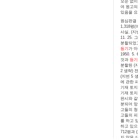
모순 없이
여 원고의
있음을 요
원심판결 
1,318
사실, (지
11. 25
분할되었고,
등기
가 마
1950. 
것과
등기
분할된 (지
2 생략)
(지번 5
에 관한 
기재 토지 
기재 토지
판시와 같
분되어 망
고들의 청
고들의 피
를 하고 
하고 있으
712평과
지 않은 