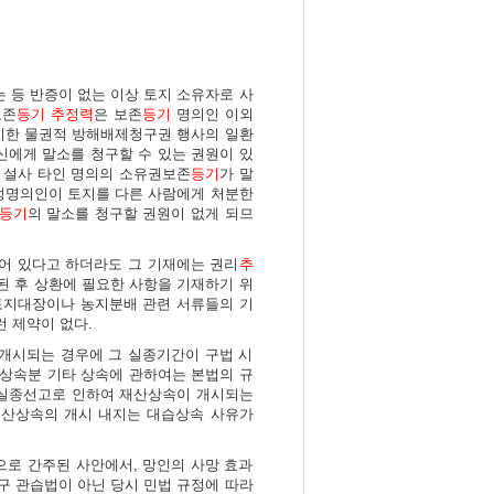
 등 반증이 없는 이상 토지 소유자로 사
보존
등기
추정력
은 보존
등기
명의인 이외
 기한 물권적 방해배제청구권 행사의 일환
에게 말소를 청구할 수 있는 권원이 있
 설사 타인 명의의 소유권보존
등기
가 말
사정명의인이 토지를 다른 사람에게 처분한
등기
의 말소를 청구할 권원이 없게 되므
기재되어 있다고 하더라도 그 기재에는 권리
추
 후 상환에 필요한 사항을 기재하기 위
 토지대장이나 농지분배 관련 서류들의 기
 제약이 없다.
상속이 개시되는 경우에 그 실종기간이 구법 시
 상속분 기타 상속에 관하여는 본법의 규
의 실종선고로 인하여 재산상속이 개시되는
재산상속의 개시 내지는 대습상속 사유가
으로 간주된 사안에서, 망인의 사망 효과
로, 구 관습법이 아닌 당시 민법 규정에 따라