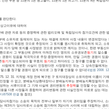
로 인한 부분 중 11분의 1은 원고들이, 11분의 1은 피고가, 11분의 9는 독립
 판단한다.
의 상고이유에 대하여
분배 관련 자료 등의 증명력에 관한 법리오해 및 독립당사자 참가요건에 관한 
에 소유자로 등재되어 있는 자는 재결에 의하여 사정 내용이 변경되었다는 
그 사정이 확정된 것으로 추정되어 그 토지를 원시적으로 취득하게 되고, 소
의 자가 당해 토지를 사정받은 것으로 밝혀지면 깨지는 것이나, 한편 부동산
환으로서 그 부동산에 관하여 마쳐진 타인 명의의 소유권보존
등기
의 말소를
는 권원이 있음을 적극적으로 주장·증명하여야 하며, 만일 그러한 권원이 있
존
등기
가 말소되어야 할 무효의
등기
라고 하더라도 그 청구를 인용할 수 없다.
른 사람에게 처분한 사실이 인정된다면 사정명의인 또는 그 상속인들에게는
 말소를 청구할 권원이 없게 되므로 그 청구를 인용할 수 없다
(
대법원 2008. 12
975. 12. 31. 지적법 개정 전에 복구된 구 토지대장상의 소유자란에 이름이
 인정할 수 없고, 분배농지상환대장이나 분배농지부는 분배농지확정절차가 완
성하는 서류이므로 그 기재 사실에 권리변동의
추정력
을 인정할 수는 없으나
내용을 다른 사정들과 종합하여 권리변동에 관한 사실인정의 자료로 삼는 데는
9다87508 판결
등 참조).
당사자참가는 소송의 목적의 전부나 일부가 자기의 권리임을 주장하거나, 소
는 제3자가 당사자로서 소송에 참가하여 3당사자 사이에 서로 대립하는 권리