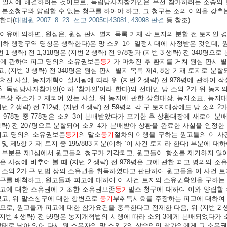
 일시에 해결하려는 것이므로, 독립당사자참가인은 우선 참가하려는 소송의 
 본소청구와 양립할 수 없는 청구를 하여야 하고, 그 청구는 소의 이익을 갖추
한다(
대법원 2007. 8. 23. 선고 2005다43081, 43098 판결
등 참조).
이유에 의하면, 원심은, 원심 판시 별지 목록 기재 각 토지의 분할 전 토지인 경기
평(이하 행정구역 명칭은 생략한다)은 망 소외 1이 일정시대에 사정받은 것인데, 
번 1 생략) 전 1,318평은 (지번 2 생략) 전 978평과 (지번 3 생략) 전 340평으로 
. 그에 관하여 피고 명의의 소유권보존
등기
가 마쳐진 후 환지를 거쳐 원심 판시 별지 목
 (지번 3 생략) 전 340평은 원심 판시 별지 목록 제4, 8항 기재 토지로 분할되어
쳐진 사실, 농지개혁이 실시됨에 따라 위 (지번 2 생략) 전 978평에 관하
5. 6. 독립당사자참가인(이하 ‘참가인’이라 한다)의 선대인 망 소외 2가 위 농지
부상 주소가 기재되어 있는 사실, 위 농지에 관한 상환대장, 농지소표, 농지대
번 2 생략) 전 712평, (지번 4 생략) 전 59평의 각 구 토지대장에도 망 소외 
 전 978평 중 778평은 소외 3이 분배받았다가 포기한 후 상환대장에 새로이 분
 생략) 전 207평으로 분할되어 소외 4가 분배받아 상환을 완료한 사실을 인정한
피고 명의의 소유권보존
등기
의 말소
등기
절차의 이행을 구하는 원고들의 이 사건 
및 제5항 기재 토지 중 195/883 지분(이하 ‘이 사건 토지’라 한다) 부분에 대하여(
 부분은 제1심에서 원고들의 청구가 기각되고, 원고들이 항소를 제기하지 않아
은 사정에 비추어 볼 때 (지번 2 생략) 전 978평은 그에 관한 피고 명의의 
 소외 2가 구 민법 상의 소유권을 취득하였다고 판단하여 원고들을 이 사건 토
구를 배척하고, 원고들과 피고에 대하여 이 사건 토지의 소유권확인을 구하는
고에 대한 소유권에 기초한 소유권보존
등기
말소 청구에 대하여 이와 양립할
있고, 위 말소청구에 대한 항변으로
등기
부취득시효를 주장하는 피고에 대하여 
므로, 원고들과 피고에 대한 참가요건을 충족한다고 전제한 다음, 위 (지번 2 생략)
 (지번 4 생략) 전 59평은 농지개혁법의 시행에 따라 소외 3에게 분배되었다가
상태로 남아 있어 다시 원 소유자인 망 소외 2의 상속인인 참가인에게 그 소유권