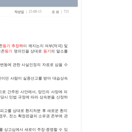
25-08-15
721
존
등기
추정력
이 깨지는지 여부(적극) 및
보존
등기
명의인을 상대로
등기
의 말소를
리변동에 관한 사실인정의 자료로 삼을 수
에 상속인이던 사람이 실종선고를 받아 대습상속
으로 간주된 사안에서, 망인의 사망에 의
 아닌 당시 민법 규정에 따라 상속분을 산정하
일 피고를 상대로 환지처분 후 새로운 환지
경우, 전소 확정판결의 소유권 존부에 관
를 상고심에서 새로이 주장·증명할 수 있