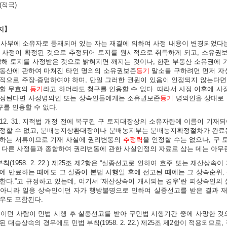
(적극)
지】
지조사부에 소유자로 등재되어 있는 자는 재결에 의하여 사정 내용이 변경되었다는
 사정이 확정된 것으로 추정되어 토지를 원시적으로 취득하게 되고, 소유권
당해 토지를 사정받은 것으로 밝혀지면 깨지는 것이나, 한편 부동산 소유권에
동산에 관하여 마쳐진 타인 명의의 소유권보존
등기
말소를 구하려면 먼저 자신
적으로 주장·증명하여야 하며, 만일 그러한 권원이 있음이 인정되지 않는다면
 할 무효의
등기
라고 하더라도 청구를 인용할 수 없다. 따라서 사정 이후에 
인정된다면 사정명의인 또는 상속인들에게는 소유권보존
등기
명의인을 상대로
구를 인용할 수 없다.
975. 12. 31. 지적법 개정 전에 복구된 구 토지대장상의 소유자란에 이름이 
인정할 수 없고, 분배농지상환대장이나 분배농지부는 분배농지확정절차가 완료된
성하는 서류이므로 기재 사실에 권리변동의
추정력
을 인정할 수는 없으나, 구
 다른 사정들과 종합하여 권리변동에 관한 사실인정의 자료로 삼는 데는 아무런
 부칙(1958. 2. 22.) 제25조 제2항은 “실종선고로 인하여 호주 또는 재산
에 만료하는 때에도 그 실종이 본법 시행일 후에 선고된 때에는 그 상속순위,
한다.”고 규정하고 있는데, 여기서 ‘재산상속이 개시되는 경우’란 피상속인
아니라 일응 상속인이던 자가 행방불명으로 인하여 실종선고를 받은 결과 
우도 포함된다.
속인이던 사람이 민법 시행 후 실종선고를 받아 구민법 시행기간 중에 사망한 것
 대습상속의 경우에도 민법 부칙(1958. 2. 22.) 제25조 제2항이 적용되므