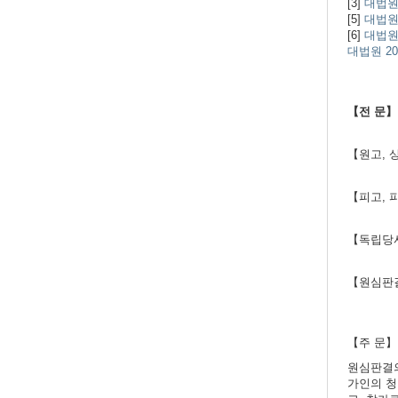
[3]
대법원 
[5]
대법원 1
[6]
대법원 1
대법원 201
【전 문】
【원고, 
【피고, 
【독립당사
【원심판
【주 문】
원심판결의
가인의 청