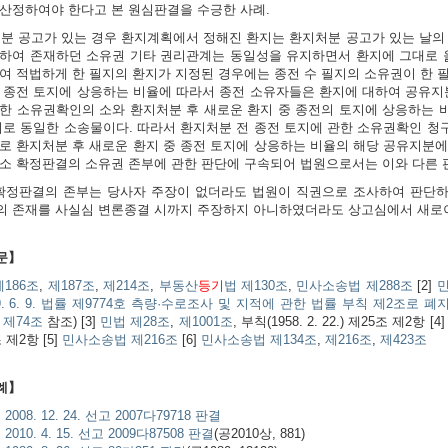
산정하여야 한다고 본 원심판결을 수긍한 사례.
지처분 공고가 있는 경우 환지계획에서 정해진 환지는 환지처분 공고가 있는 날의
하여 존재하던 소유권 기타 권리관계는 동일성을 유지하면서 환지에 그대로 옮
여 적법하게 한 필지의 환지가 지정된 경우에는 종전 수 필지의 소유권이 한 
 종전 토지에 상응하는 비율에 따라서 종전 소유자들은 환지에 대하여 공유지
한 소유권확인의 소와 환지처분 후 새로운 환지 중 종전의 토지에 상응하는 
서로 동일한 소송물이다. 따라서 환지처분 전 종전 토지에 관한 소유권확인 청구
로 환지처분 후 새로운 환지 중 종전 토지에 상응하는 비율의 해당 공유지분
소 확정판결의 소유권 존부에 관한 판단에 구속되어 법원으로서는 이와 다른 판
소 확정판결의 존부는 당사자 주장이 없더라도 법원이 직권으로 조사하여 판단하
 존재를 사실심 변론종결 시까지 주장하지 아니하였더라도 상고심에서 새로이 
문】
제186조
,
제187조
,
제214조
,
부동산
등기
법 제130조
,
민사소송법 제288조
[2]
민
9. 6. 9. 법률 제9774호 측량·수로조사 및 지적에 관한 법률 부칙 제2조로 폐지
 제74조
참조) [3]
민법 제28조
,
제1001조
, 부칙(1958. 2. 22.) 제25조 제2항 [4
조 제2항 [5]
민사소송법 제216조
[6]
민사소송법 제134조
,
제216조
,
제423조
례】
008. 12. 24. 선고 2007다79718 판결
010. 4. 15. 선고 2009다87508 판결
(공2010상, 881)