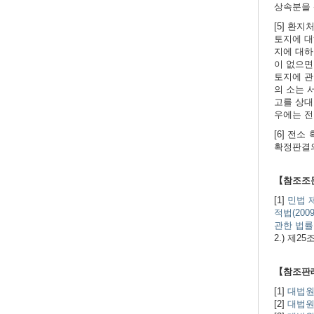
상속분을 
[5] 환
토지에 대
지에 대하
이 없으면
토지에 관
의 소는 
고를 상대
우에는 전
[6] 전
확정판결의
【참조조
[1]
민법 
적법(200
관한 법률
2.) 제25
【참조판
[1]
대법원 2
[2]
대법원 2