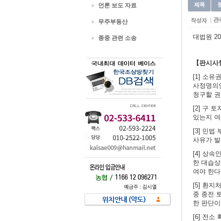
언론 보도 자료
관
무주부동산
대법원 201
종중 관련 소송
【판시사
[1] 소유
사정명의인
청구할 권
[2] 구
있는지 여
[3] 민법
사유가 발
[4] 상
한 대습상속
여야 한다
[5] 환
중 종전 
한 판단이
[6] 전