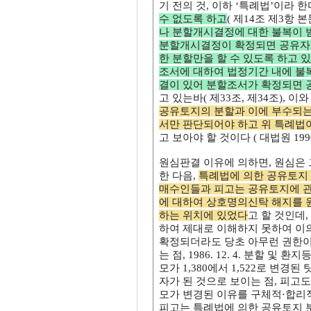
기 전의 것, 이하 ‘특례법’이라 
수 없도록 하고
( 제14조 제3항 본
나 분할개시결정에 대한 불복이
분할개시결정이 확정되면 공유자 
한 분할만을 할 수 있도록 하고 
조서에 대하여 법정기간 내에 불복
결이 있어 분할조서가 확정되면 
고 있는바( 제33조, 제34조), 
공유토지의 분할과 이에 부수되는
서만 판단되어야 하고 위 특례법이
고 보아야 할 것이다 ( 대법원 1996.
원심판결 이유에 의하면, 원심은 
한 다음,
특례법에 의한 공유토지 
매수인들과 피고는 공유토지에 
에 대하여 상호명의신탁 해지를 
하는 위치에 있었다
고 할 것인데
하여 제대로 이해하지 못하여 이의
확정되더라도 당초 아무런 권한이 
는 점, 1986. 12. 4. 분할
모가 1,380에서 1,522로 변경된
자가 된 것으로 보이는 점, 피고도 
모가 변경된 이유를 구체적·합리적
피고는 특례법에 의한 공유토지 분할