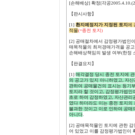
[손해배상] 확정[각공2005.4.10.(20
【판시사항】
[1]
환지예정지가 지정된 토지
에
적물
(=종전 토지)
[2] 공매절차에서 감정평가법인
매목적물의 최저경매가격을 공고
손해배상책임의 발생 여부(한정 
【판결요지】
[1]
매각결정 당시 종전 토지에 
의 공고가 있지 아니하였고, 자산
관하여 공매물건의 표시는 등기부
토지라 할 것이고, 감정평가법인이
초로 하여 감정하였고, 자산관리
였다 하더라도 이는 종전 토지의
불과한 것이고 이로 인하여 공매의
아니다
.
[2] 공매목적물인 토지에 관한 
어 있었고 이를 감정평가법인이 