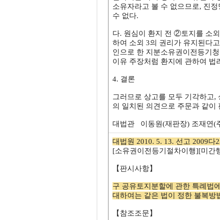
소유자라고 볼 수 없으므로, 진
수 없다.
다. 원심이 환지 전 ②토지를 소
하여 소외 3의 권리가 유지된다고
인으로 한 지분소유권이전등기청구
이유 주장처럼 환지에 관하여 법
4. 결론
그러므로 상고를 모두 기각하고,
의 일치된 의견으로 주문과 같이 
대법관 이동원(재판장) 조재연(
대법원 2010. 5. 13. 선고 2009다
[소유권이전등기절차이행][미간행
【판시사항】
구 공유토지분할에 관한 특례법에
대하여는 같은 법이 정한 불복방
【참조조문】