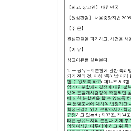
【피고, 상고인】 대한민국
【원심판결】 서울중앙지법 2009. 2.
【주 문】
원심판결을 파기하고, 사건을 서
【이 유】
상고이유를 살펴본다.
1. 구 공유토지분할에 관한 특례법(199
되기 전의 것, 이하 ‘특례법’이라
할 수 없도록 하고
( 제14조 제3항
없거나 분할개시결정에 대한 불
있어 분할개시결정이 확정되면 공
에 의한 분할만을 할 수 있도록 
후 분할조서에 대하여 법정기간 내
확정판결이 있어 분할조서가 확
규정
하고 있는바( 제33조, 제34
따른 공유토지의 분할과 이에 부
의하여서만 다투어야 하고 위 특