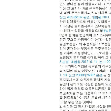
인도 없다는 점이 입증되거나 그 
이상 그 토지가 바로 무주부동산이 
에 의한 무주부동산의 처리절차를 밟
선고 98다59132 판결
,
대법원 2011. 
한편 6·25동란으로 인하여 지적공
시 작성된 토지조사부의 소유자란에
수 없다는 입장을 취하였으나(
대법원 
6년에 판례를 변경하여 토지조사부에
정된 것으로 추정하여야 한다는 입장
유권보존등기의 추정력은 그 보존등
인이 존재하는 부동산은 무주부동산이
정 이후에 사정명의인이 그 토지를
보전등기 명의자를 상대로 하여 그 
8 판결
,
대법원 2012. 6. 14. 선고 2
라. 국가배상책임은 공무원의 직무집
과 절차에 따라 이루어진 것이라면 특
1. 10. 선고 2000다26807 판결
등 참
토지조사부에 소유자로 등재된 자의 
유권에 관하여도 극심한 변동이 있었
하여 국가 명의로 소유권보존등기를 
보전조치를 하는 과정에서 그 토지
를 경료하였다는 등의 특별한 사정이
고 할 수는 없는 것이다.
2. 원심은 그 판시와 같은 사실을 
구하고 피고 명의로 소유권보존등기