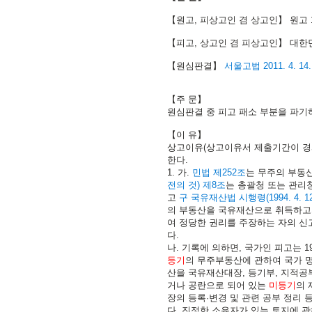
【원고, 피상고인 겸 상고인】 원고 1
【피고, 상고인 겸 피상고인】 대한
【원심판결】
서울고법 2011. 4. 14
【주 문】
원심판결 중 피고 패소 부분을 파기
【이 유】
상고이유(상고이유서 제출기간이 경
한다.
1. 가.
민법 제252조
는 무주의 부동
전의 것) 제8조
는 총괄청 또는 관리
고
구 국유재산법 시행령(1994. 4. 
의 부동산을 국유재산으로 취득하고자 할
여 정당한 권리를 주장하는 자의 신
다.
나. 기록에 의하면, 국가인 피고는
등기
의 무주부동산에 관하여 국가 
산을 국유재산대장, 등기부, 지적공부
거나 공란으로 되어 있는
미등기
의 
장의 등록·변경 및 관련 공부 정리 
다. 진정한 소유자가 있는 토지에 