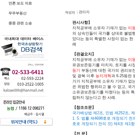
대법원 2014. 12. 11. 선고 201
언론 보도 자료
관리자
무주부동산
판시사항】
종중 관련 소송
지적공부에 소유자 기재가 없는
미
의 상속인들이 국가를 상대로 불법행
았다는 등의 특별한 사정이 없는 한
례
【판결요지】
지적공부에 소유자 기재가 없는
미
유권보존등기를 마치자, 토지를 사
등기
부동산에 대한 국가의 권리보전
및 광복 이후
농지개혁
과 6·25동
가가 지적공부에 소유자 기재가 없
은 위법한 행위라고 볼 수 없고, 
소유권보존등기를 마쳤다는 등의 특
립하지 않는다고 한 사례.
【참조조문】
국가배상법 제2조
,
민법 제252조
,
제
1. 5. 법률 제4698호로 개정되기 전
호로 개정되기 전의 것) 제4조 제1항
【전 문】