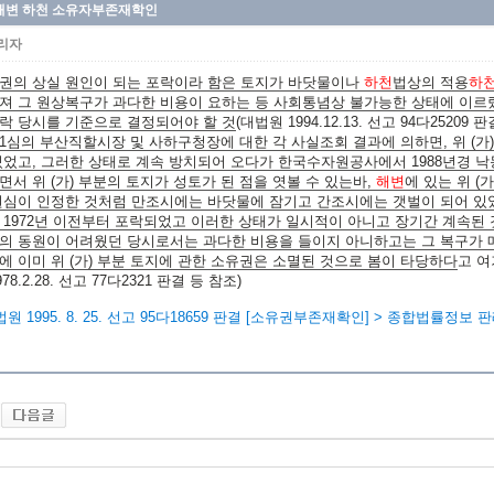
해변 하천 소유자부존재학인
리자
권의 상실 원인이 되는 포락이라 함은 토지가 바닷물이나
하천
법상의 적용
하
져 그 원상복구가 과다한 비용이 요하는 등 사회통념상 불가능한 상태에 이르
락 당시를 기준으로 결정되어야 할 것
(대법원 1994.12.13. 선고 94다25209
1심의 부산직할시장 및 사하구청장에 대한 각 사실조회 결과에 의하면, 위 (가)
있었고, 그러한 상태로 계속 방치되어 오다가 한국수자원공사에서 1988년경 
면서 위 (가) 부분의 토지가 성토가 된 점을 엿볼 수 있는바,
해변
에 있는 위 (
원심이 인정한 것처럼 만조시에는 바닷물에 잠기고 간조시에는 갯벌이 되어 있었다
 1972년 이전부터 포락되었고 이러한 상태가 일시적이 아니고 장기간 계속된
의 동원이 어려웠던 당시로서는 과다한 비용을 들이지 아니하고는 그 복구가 매
에 이미 위 (가) 부분 토지에 관한 소유권은 소멸된 것으로 봄이 타당하다
고 여겨
978.2.28. 선고 77다2321 판결 등 참조)
법원 1995. 8. 25. 선고 95다18659 판결 [소유권부존재확인] > 종합법률정보 판