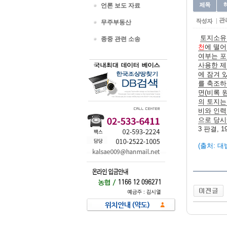
언론 보도 자료
관
무주부동산
토지소유
종중 관련 소송
천
에 떨어
여부는 포
사용한 제
에 잠겨 
를 축조하
면(비록 
의 토지는
비와 인력
으로 당시
3 판결, 1
(출처: 대