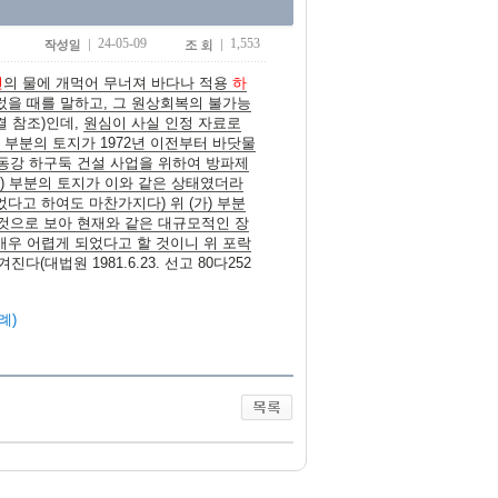
24-05-09
1,553
천
의 물에 개먹어 무너져 바다나 적용
하
렀을 때를 말하고, 그 원상회복의 불가능
 판결 참조)인데,
원심이 사실 인정 자료로
 부분의 토지가 1972년 이전부터 바닷물
낙동강 하구둑 건설 사업을 위하여 방파제
가) 부분의 토지가 이와 같은 상태였더라
고 하여도 마찬가지다) 위 (가) 부분
 것으로 보아 현재와 같은 대규모적인 장
우 어렵게 되었다고 할 것이니 위 포락
진다(대법원 1981.6.23. 선고 80다252
례)