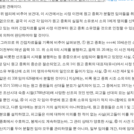
립된 견해이다.
. 위 법리에 비추어 보건대, 이 사건에서는 사정 이전에 원고 종회가 분할전 임야들을 
 없으므로, 결국 이 사건 각 임야가 원고 종회의 실질적 소유로서 소외 1에게 명의를 
고 있는 여러 간접자료를 살펴 사정 이전부터 원고 종회 소유였을 것으로 인정할 수 있
에 의하여 판단하여야 할 것이다.
. 그러므로 위 간접자료들을 기록에 비추어 살펴보면, ① 원고 종회는 ○○○씨 10세손인 
이전부터 매년 음력 10. 11. 위 소외 6의 시제를 봉행하고, 음력 10. 20.에는 이 사건 
)을 비롯한 선조들의 시제를 봉행하는 등 종중으로서 성립되어 활동하고 있었던 사실, ②
정 당시 원고 종회의 종손은 절손되었고, 소외 1이 원고 종회의 대표자(유사)여서 사정
소유 부동산에 소외 1이 명의수탁자의 일인으로 들어가 있는 사실, ③ 이 사건 제4 및 6 임
같은 리 338 임야 626평에서 분할된 것이다.] 지상에는, 비록 원고 종회 시조 소외 6의
여 35기 53위나 되는 원고 종원들의 선대들 분묘가 설치되어 있고, 그 중에서도 19기는
은 조선시대 숙종 시절(1700년대)에 사망한 선조의 것인 반면, 피고들 선대의 묘는 설
을 뿐인 사실, ④ 이 사건 각 임야 주변에 원고 종회 소유의 임야가 적지 아니함에도 유독
치되고, 다른 임야에는 분묘가 거의 설치되지 아니하였는데, 원고 종원들은 소외 1 및 그
 분묘를 설치하였고, 피고들은 이에 대하여 이의를 한 적이 없는 사실(피고들이 이를 자인
 종회에서 수호하고, 봉제사도 계속하였는바, 그 관리 상태가 양호한 사실, ⑥ 이 사건 각
 산지기를 두어 분할전 임야 모두를 관리하였을 뿐 아니라, 일부 임야를 개간, 타에 임