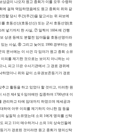
 보상금이 나오자 원고 종회가 이를 모두 수령하
를 9회에 걸쳐 역임하였음에도 원고 종회의 위와 같
 편찬할 당시 주간(주간)을 맡고서는 위 파보에
이를 호동선산(호동선산) 또는 군서 호동선영(호
 넣기까지 한 사실, ⑦ 일찍이 1694.에 간행
○○○씨 파보 상권 등에도 분할전 임야들을 호동선영이라
는 사실, ⑧ 그리고 늦어도 1990.경부터는 원
의 문서에는 이 사건 각 임야가 원고 종회 소유
 이의를 제기한 것으로는 보이지 아니하는 사
으나, 피고 11은 수사기관에서 그 경료 경위에
승낙하였더니 위와 같이 소유권보존등기가 경료
추고 활동을 하고 있었다 할 것이고, 이러한 원
건 제4 및 6 임야에만 집중하여 1700년대 이
임야를 관리하고 타에 임대까지 하였으며 제세공과
 대하여 아무 이의를 제기하지 아니한 점 등을
종회의 실질적 소유였는데 소외 1에게 명의를 신탁
기도 피고 11이 매수하거나 소외 1의 상속인들에
데 등기가 경료된 것이라면 원고 종회가 명의신탁