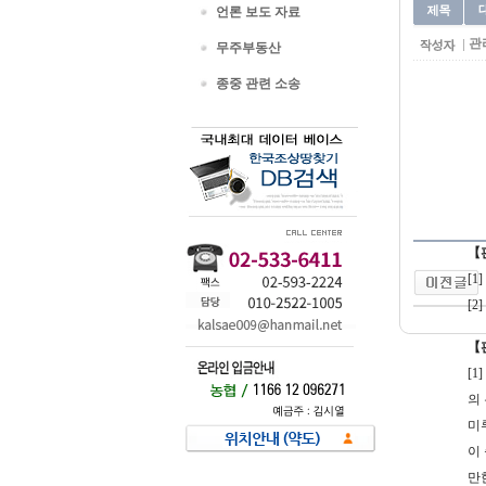
대
언론 보도 자료
관
무주부동산
종중 관련 소송
【
[
[
【
[
의
미
이
만