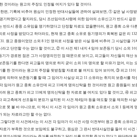
 한 것이라는 원고의 주장도 인정될 여지가 있다 할 것이다.
. 한편, 기록에 비추어 원심이 인정한 반대사실들에 관하여 살펴보면, ① 같은 날 사정
 명기하였다고 할지라도, 당시 조선임야조사령에 의한 임야의 소유신고가 반드시 같은
는 반드시 종중 소유임을 명기하였다고 단정할 자료도 없을뿐더러, 원고 종회 소유 다른
로 사정을 받았다고 하더라도, 현재 원고 종회 소유로 등기명의가 회복된 같은 리 132의 1 
2. 31. 원고 종원이었던 소외 8 1인 명의로 사정을 받은 사실 등에 비추어 그 사실만을
니라고 단언할 수는 없다 할 것이고, ② 이 사건 제1 내지 4 임야 보존등기 당시 소외 
등기가 경료된 점은 그가 사정명의인인 점 때문으로 보이고, 피고들이 자신들의 재산 
보존등기를 한다면 피고들의 명의로 하지 굳이 소외 1의 명의로 할 이유가 없어, 이는 
기를 한 것이라는 원고의 주장을 뒷받침할 자료로 볼 여지도 있어 보이며, ③ 피고 11이 
법에 의하여 보존등기를 할 때 그 임야가 사실상 피고 11 소유라는 취지의 보증서를 작성
 각 임야가 원고 종회 소유인데 피고 11에게 명의신탁을 한 것이라면 원고 종원들이 보
히려 원고 종회가 피고 11에게 명의신탁을 한 자료로 볼 여지도 있다 할 것이고, ④ 피고
차 피고측에게 선조들의 분묘가 설치된 이 사건 제4임야 등을 매도할 것을 제의한 사실
으로 못 볼 바 아니므로, 이 역시 이 사건 각 임야가 원고 종회 소유로서 소외 1 등에게
가 되는 자료라고만 할 수는 없다.
. 그렇다면 이 사건에서는 이 사건 각 임야가 이 사건 사정 이전부터 원고 종회 소유라
 자료가 부족한 것으로 보임에도 불구하고, 원심은 그 판시 반대사실만을 들어 이 사건 각 
게 명의신탁된 것이라는 증거를 배척하고 달리 이를 인정할 증거가 없다고 판단하여 원