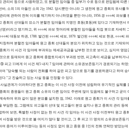
묘 관리비 등으로 사용하였고, 또 분할전 임야들 중 일부가 수로 등으로 편입됨에 따른
던바, 소외 1의 아들인 소외 2는 1942. 당시뿐만 아니라 그 생전에 원고 종회의 유사
 관리에 관하여 전혀 이의를 제기하지 아니하였을 뿐만 아니라, 1956.경 ○○○씨 파보를
고 종회의 선대들의 묘소가 분할전 임야들의 지명인 호동(호동)에 있다고 기재하면서 
선영)이라고 명기하고, 위 ○○○씨 파보 첫머리에 분할전 임야들을 직접 붓으로 자세히 그려
○○○씨 대동보 하권, 1788. 발간된 ○○○씨 세보, 1879. 발간된 ○○○씨 세보 현권, 
 지칭하며 분할전 임야들에 원고 종회 선대들의 분묘가 위치하고 있는 것으로 기재되어 있
 종회가 이 사건 각 임야에 부과되는 제세공과금을 납부한 것으로 보이고, 심지어 영암군
 것으로 등재되어 원고 종회에 종합토지세가 부과된 반면, 피고측이 세금을 납부하거나
, ⑨ 피고 11에게 이 사건 제5 내지 7 임야에 관하여 소유권보존등기가 경료되기는 하였
하여 "당숙뻘 되는 사람이 전화를 하여 같은 피고 앞으로 등기를 경료하겠다고 하여 
었다."고 진술하고 있는 사실 등을 인정할 수 있다.
. 사실관계가 이러하다면 원고 종회는 이 사건 사정 이전에 성립하여 유기적인 실체를 갖
 종회의 종원들이 원고 종회 소유의 다른 임야도 주변에 많이 있음에도 불구하고 굳이 이 사
 계속하여 위와 같이 많은 분묘를 설치한 점, 1942. 이래로 원고 종회가 이 사건 각 
을 부담한 점, 그럼에도 피고들의 선대 및 피고들이 분묘 설치나 원고 종회의 관리 등에
합하여 보면, 특별한 사정이 없는 한 이 사건 각 임야는 이 사건 사정 이전부터 원고 
여 사정을 받은 것으로 볼 여지가 많다 할 것이고, 그 후 피고 11 명의의 소유권보존등
하여 증여가 이루어졌다는 등의 사정도 없이 원고 종원 중 1인의 전화 연락만 받았는