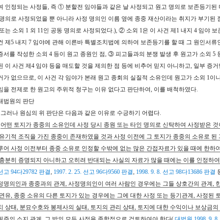
여 인정되는 사정들, 즉 ① 분할전 임야들과 같은 날 사정되고 원고 명의로 보존등기된 다른
 명의로 사정되었을 뿐 아니라 사정 명의인 이름 옆에 종중 재산이라는 취지가 부기된 점(그
또는 소외 1 외 11인 공동 명의로 사정되었다.), ② 소외 1은 이 사건 제1 내지 4 임야
건 제5 내지 7 임야에 관해 이른바 특별조치법에 의하여 보존등기를 할 때 그 원인서류인
증서를 작성한 소외 4 등이 원고 종원인 점, ③ 피고들과의 분쟁 발생 후 원고가 소외 
된 이 사건 제4 임야 등을 매도할 것을 제의한 점 등에 비추어 믿지 아니하고, 일부 
거가 없으므로, 이 사건 각 임야가 본래 원고 종회의 실질적 소유인데 원고가 소외 1이나
임을 전제로 한 원고의 주위적 청구는 이유 없다고 판단하여, 이를 배척하였다.
 대법원의 판단
. 그러나 원심의 위 판단은 다음과 같은 이유로 수긍하기 어렵다.
.
어떤 토지가 종중의 소유인데 사정 당시 종원 또는 타인 명의로 신탁하여 사정받은 것
 유기적 조직을 가진 종중이 존재하였을 것과 사정 이전에 그 토지가 종중의 소유로 된
루어 사정 이전부터 종중 소유로 인정할 수밖에 없는 많은 간접자료가 있을 때에 한하여 
 충분히 증명되지 아니하고 오히려 반대되는 사실의 자료가 많을 때에는 이를 인정하여
 선고 94다29782 판결
,
1997. 2. 25. 선고 96다9560 판결
,
1998. 9. 8. 선고 98다13686 판결
등
정명의인과 종중과의 관계, 사정명의인이 여러 사람인 경우에는 그들 상호간의 관계, 한
 연유, 종중 소유의 다른 토지가 있는 경우에는 그에 대한 사정 또는 등기관계, 사정된 
치 상태, 분묘수호와 봉제사의 실태, 토지의 관리 상태, 토지에 대한 수익이나 보상금의 
필증의 소지 관계, 그 밖의 모든 사정을 종합적으로 검토하여야 한다
(
대법원 1998. 9. 