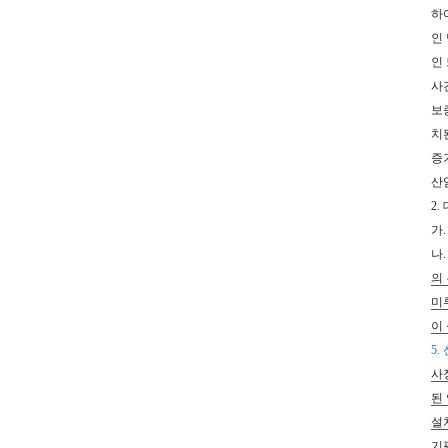
하
인
인 
사
보
치
증
산
2.
가
나
의
미
이
5.
사
된
설
기