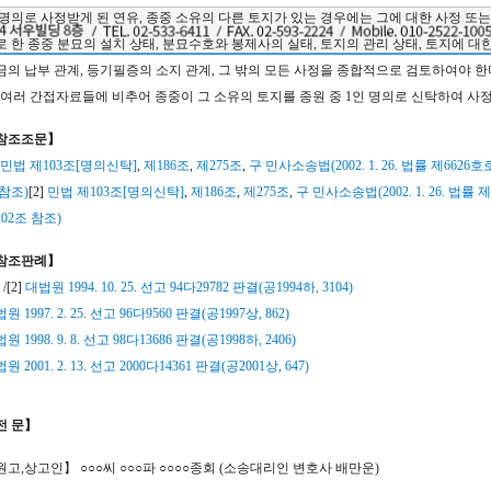
 명의로 사정받게 된 연유, 종중 소유의 다른 토지가 있는 경우에는 그에 대한 사정 또는
로 한 종중 분묘의 설치 상태, 분묘수호와 봉제사의 실태, 토지의 관리 상태, 토지에 대
금의 납부 관계, 등기필증의 소지 관계, 그 밖의 모든 사정을 종합적으로 검토하여야 한
2] 여러 간접자료들에 비추어 종중이 그 소유의 토지를 종원 중 1인 명의로 신탁하여 사
참조조문】
민법 제103조[명의신탁]
,
제186조
,
제275조
,
구 민사소송법(2002. 1. 26. 법률 제662
참조)
[2]
민법 제103조[명의신탁]
,
제186조
,
제275조
,
구 민사소송법(2002. 1. 26. 법
02조 참조)
참조판례】
] /[2]
대법원 1994. 10. 25. 선고 94다29782 판결(공1994하, 3104)
원 1997. 2. 25. 선고 96다9560 판결(공1997상, 862)
원 1998. 9. 8. 선고 98다13686 판결(공1998하, 2406)
원 2001. 2. 13. 선고 2000다14361 판결(공2001상, 647)
전 문】
원고,상고인】 ○○○씨 ○○○파 ○○○○종회 (소송대리인 변호사 배만운)