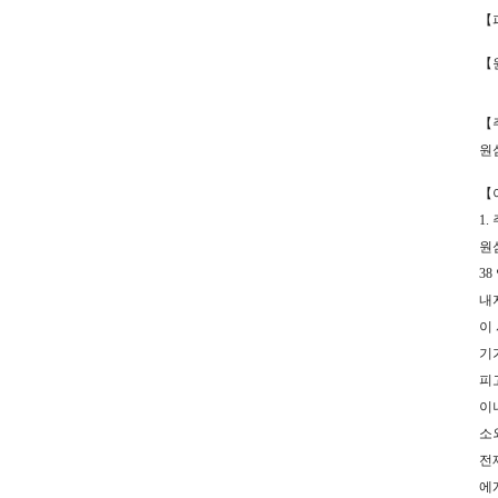
【
【
【
원
【
1
원심
38
내지
이 
기가
피
이
소
전
에