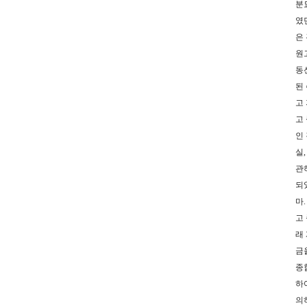
분
였
은
원
동
된 
고
고
인
실
관
되
마
고
래
금
종
하
의