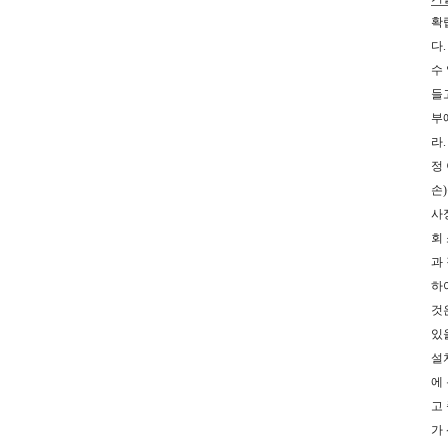
확
다
수
들
부
라
정 
손
사
회 
과 
하
것
있
설
에
고
가