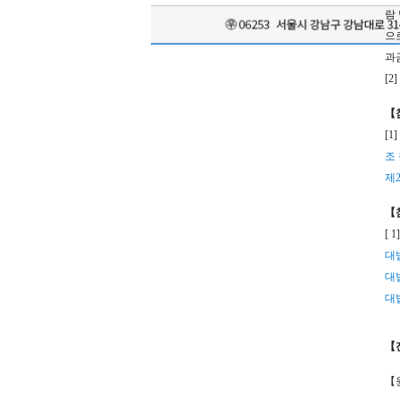
람
으
과
[
【
[1]
조 
제2
【
[ 1
대법
대법
대법
【
【