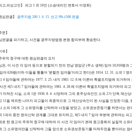
피고,피상고인】 피고 1 외 10인 (소송대리인 변호사 이정희)
원심판결】
광주지법 200 1. 6. 15. 선고 99나508 판결
주문】
심판결을 파기하고, 사건을 광주지방법원 본원 합의부에 환송한다.
이유】
. 주위적 청구에 대한 원심판결의 요지
은, 이 사건 각 임야 등으로 분할되기 전의 전남 영암군 (주소 생략) 임야 10,918평과 그에
 임야 626평(이하 이들을 통틀어 '분할전 임야들'이라고 한다)은 1914. 12. 31. 소외 1
 4 임야들에 관하여는 1977. 3. 25. 내지 1983. 12. 8.에 이른바 특별조치법에 의
사건 제5 내지 7 임야들에 관하여는 1981. 4. 28.에 이른바 특별조치법에 의거하여 
 마쳐진 사실, 소외 1은 1936. 8. 4. 사망하여 그의 호주상속인인 소외 2가 단독 재산상속인
고 11을 제외한 나머지 피고들이 최종적으로 그 재산상속인이 된 사실을 인정한 다음,
나 소외 1에게 그 소유명의를 신탁하여 사정을 받았고, 소유권보존등기를 하면서는 편의상
외 1과의 종전 명의신탁 관계를 그대로 유지하고, 제5 내지 7 임야 부분에 관하여는 
제로 한 원고의 주위적 청구에 대하여 이 사건 각 임야가 본래 원고종회의 실질적 소유라거
게 그 소유명의만을 신탁하여 그들 앞으로 소유권보존등기를 마쳐두었을 뿐이라는 점에 