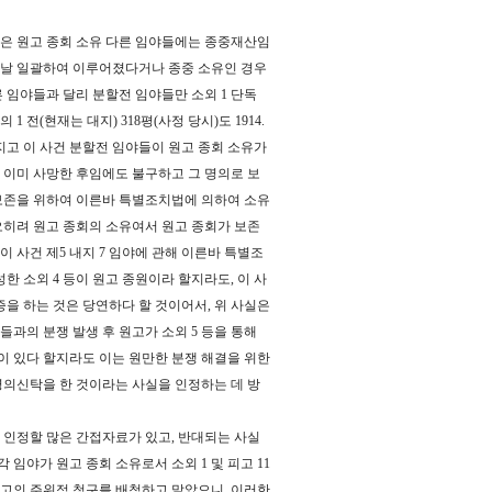
받은 원고 종회 소유 다른 임야들에는 종중재산임
 날 일괄하여 이루어졌다거나 종중 소유인 경우
 임야들과 달리 분할전 임야들만 소외 1 단독
전(현재는 대지) 318평(사정 당시)도 1914.
 가지고 이 사건 분할전 임야들이 원고 종회 소유가
1이 이미 사망한 후임에도 불구하고 그 명의로 보
보존을 위하여 이른바 특별조치법에 의하여 소유
오히려 원고 종회의 소유여서 원고 종회가 보존
이 사건 제5 내지 7 임야에 관해 이른바 특별조
한 소외 4 등이 원고 종원이라 할지라도, 이 사
증을 하는 것은 당연하다 할 것이어서, 위 사실은
들과의 분쟁 발생 후 원고가 소외 5 등을 통해
이 있다 할지라도 이는 원만한 분쟁 해결을 위한
 명의신탁을 한 것이라는 사실을 인정하는 데 방
고 인정할 많은 간접자료가 있고, 반대되는 사실
임야가 원고 종회 소유로서 소외 1 및 피고 11
고의 주위적 청구를 배척하고 말았으니, 이러한