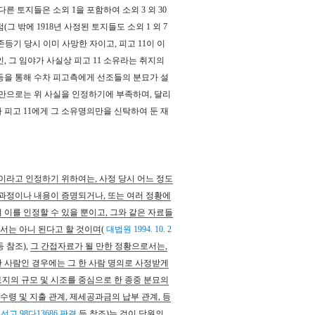
 토지들은 소외 1을 포함하여 소외 3 외 30
 밖에 1918년 사정된 토지들도 소외 1 외 7
 보존등기 당시 이미 사망한 자이고, 피고 11이 이
, 그 임야가 사실상 피고 11 소유라는 취지의
5 등을 통해 수차 피고측에게 선조들의 분묘가 설
증거만으로는 위 사실을 인정하기에 부족하며, 달리
 피고 11에게 그 소유명의만을 신탁하여 둔 재
이라고 인정하기 위하여는, 사정 당시 어느 정도
 과정이나 내용이 증명되거나, 또는 여러 정황에
이를 인정할 수 있을 뿐이고, 그와 같은 자료들
서는 아니 된다고 할 것이며
(
대법원 1994. 10. 2
 참조),
그 간접자료가 될 만한 정황으로서는,
 사람인 경우에는 그 한 사람 명의로 사정받게
토지의 규모 및 시조를 중심으로 한 종중 분묘의
수령 및 지출 관계, 제세공과금의 납부 관계, 등
8. 선고 98다13686 판결
등 참조)는 것이 당원의