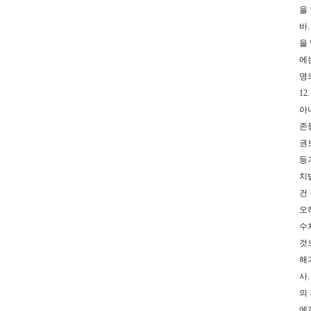
을
바
을
에
명의
1
아
존
권
등
치
건
오
수
것
해
사
의
에