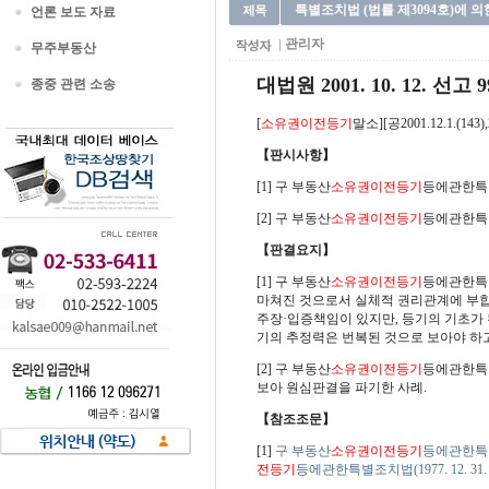
특별조치법 (법률 제3094호)에
언론 보도 자료
관리자
무주부동산
대법원 2001. 10. 12. 선고 
종중 관련 소송
[
소유권이전등기
말소][공2001.12.1.(143),
【판시사항】
[1] 구 부동산
소유권이전등기
등에관한특별
[2] 구 부동산
소유권이전등기
등에관한특
【판결요지】
[1] 구 부동산
소유권이전등기
등에관한특별조
마쳐진 것으로서 실체적 권리관계에 부합
주장·입증책임이 있지만, 등기의 기초가 
기의 추정력은 번복된 것으로 보아야 하고
[2] 구 부동산
소유권이전등기
등에관한특별조
보아 원심판결을 파기한 사례.
【참조조문】
[1]
구 부동산
소유권이전등기
등에관한특별조치
전등기
등에관한특별조치법(1977. 12. 31.