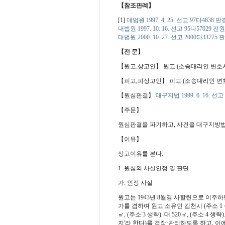
【참조판례】
[1]
대법원 1997. 4. 25. 선고 97다4838 판결
대법원 1997. 10. 16. 선고 95다57029 
대법원 2000. 10. 27. 선고 2000다33775 판
【전 문】
【원고,상고인】 원고 (소송대리인 변호
【피고,피상고인】 피고 (소송대리인 변
【원심판결】
대구지법 1999. 6. 16. 선고
【주문】
원심판결을 파기하고, 사건을 대구지방법
【이유】
상고이유를 본다.
1. 원심의 사실인정 및 판단
가. 인정 사실
원고는 1943년 8월경 사할린으로 이주
가를 겸하여 원고 소유인 김천시 (주소 1 생략
㎡, (주소 3 생략). 대 520㎡, (주소 4 생략
지'라 한다)를 경작·관리하도록 하고, 이