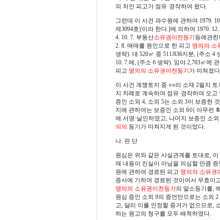
의 처인 피고가 점유·경작하여 왔다.
그런데 이 사건 과수원에 관하여 1979. 10.
제3094호)'이라 한다.]에 의하여 1970. 1
4. 10. 7. 부동산
소유권이전등기
등에관한특별
2. 8. 매매를 원인으로 한 피고
명의의
소
생략). 대 520㎡ 중 511/836지분, (주소 
10. 7.에, (주소 6 생략). 임야 2,703㎡
피고
명의의
소유권이전등기
가 마쳐졌다
이 사건 계쟁토지 중 ○○리 소재 2필지 토
지 차례로 계속하여 점유·경작하여 오고
증인 소외 4, 소외 5는 소외 3이 보증
지에 관하여는 보증인 소외 6이 아무런
에 서명·날인하였고, 나머지 보증인 소외 
의의
등기가 마쳐지게 된 것이었다.
나. 판 단
원심은 위와 같은 사실관계를 토대로, 
재 내용이 진실이 아님을 의심할 만큼 
원에 관하여 경료된 피고
명의의
소유권
증서에 기하여 경료된 것이어서 무효이고
명의의
소유권이전등기
의 말소등기를,
원심 증인 소외 9의 증언만으로는 소외 2
고, 달리 이를 인정할 증거가 없으므로, 소
하는 원고의 청구를 모두 배척하였다.