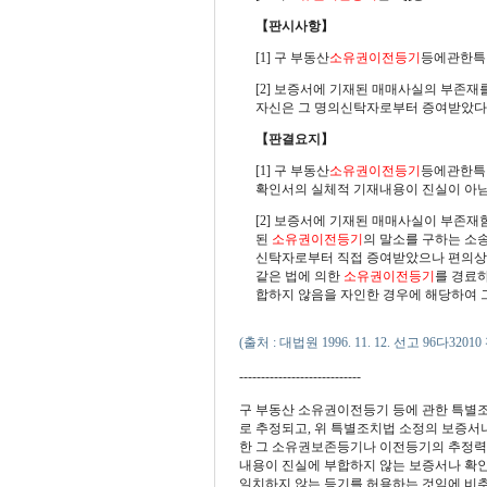
【판시사항】
[1] 구 부동산
소유권이전등기
등에관한특
[2] 보증서에 기재된 매매사실의 부존재
자신은 그 명의신탁자로부터 증여받았다고
【판결요지】
[1] 구 부동산
소유권이전등기
등에관한특별
확인서의 실체적 기재내용이 진실이 아님
[2] 보증서에 기재된 매매사실이 부존재
된
소유권이전등기
의 말소를 구하는 소
신탁자로부터 직접 증여받았으나 편의상
같은 법에 의한
소유권이전등기
를 경료
합하지 않음을 자인한 경우에 해당하여 
(출처 : 대법원 1996. 11. 12. 선고 96
----------------------------
구 부동산 소유권이전등기 등에 관한 특별조치법(
로 추정되고, 위 특별조치법 소정의 보증서
한 그 소유권보존등기나 이전등기의 추정력은
내용이 진실에 부합하지 않는 보증서나 확인
일치하지 않는 등기를 허용하는 것임에 비