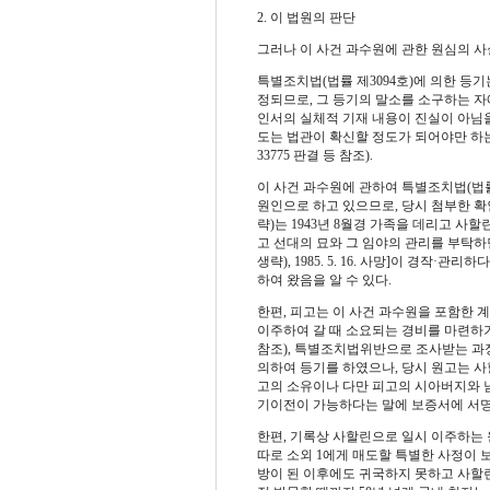
2. 이 법원의 판단
그러나 이 사건 과수원에 관한 원심의 
특별조치법(법률 제3094호)에 의한 등
정되므로, 그 등기의 말소를 소구하는 자
인서의 실체적 기재 내용이 진실이 아님을
도는 법관이 확신할 정도가 되어야만 하
33775 판결 등 참조).
이 사건 과수원에 관하여 특별조치법(법률 
원인으로 하고 있으므로, 당시 첨부한 
략)는 1943년 8월경 가족을 데리고 사할린으
고 선대의 묘와 그 임야의 관리를 부탁하면
생략), 1985. 5. 16. 사망]이 경작·관
하여 왔음을 알 수 있다.
한편, 피고는 이 사건 과수원을 포함한 
이주하여 갈 때 소요되는 경비를 마련하기 
참조), 특별조치법위반으로 조사받는 과정에서
의하여 등기를 하였으나, 당시 원고는 사할
고의 소유이나 다만 피고의 시아버지와 
기이전이 가능하다는 말에 보증서에 서명을 
한편, 기록상 사할린으로 일시 이주하는 
따로 소외 1에게 매도할 특별한 사정이 
방이 된 이후에도 귀국하지 못하고 사할린에서