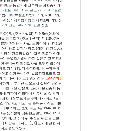
환에 필요한 사항을 기재하기 위하여 작성
 분배받은 농민에게 교부하는 상환증서가
(
대법원 1993. 3. 26. 선고 92다25472 판결
,
법(이하 '특별조치법'이라 한다)에 의한
 위 농지개혁법시행령 제39조에 의한 상
12. 9. 선고 94다39703 판결
참조).
) 및 (주소 2 생략) 전 469㎡(이하 '이
울 영등포구 (주소 1 생략) 전 1,205평에
 존재하는 사실, 소외인이 위 전 1,20
아니하고 있다가 피고 1에게 위 전 1,205
여 상환이 완료되었으며 같은 피고가 이에
하여 특별조치법에 따라 같은 피고 명의의
에 의한 분배농지 확정절차를 모두 적법하게
임야로 되어 있었다 하더라도 위 농지분배
물론이고 상환증서까지 발급되었으므로 그
며, 더구나 피고 1 명의의 위
소유권이전
 의하여 이루어진 것으로서 실체적 권리관
 기초가 된 같은 법 소정의 원인증서 등
 법에 의하여 적법하게 이루어진 것이 아니
 위 상환대장부표에는 수배자가 피고 1로
 소외인이고 피고 1은 분배농지의 권리를
고, 또한 피고 1은 1944. 10. 19.
농지분배 상환완료일인 1962. 12. 20.
 부족하며, 그 밖에 위 추정을 뒤집을 만한
에 터잡은 이 사건 ②, ③토지에 관한 피
없다고 판단하였다.