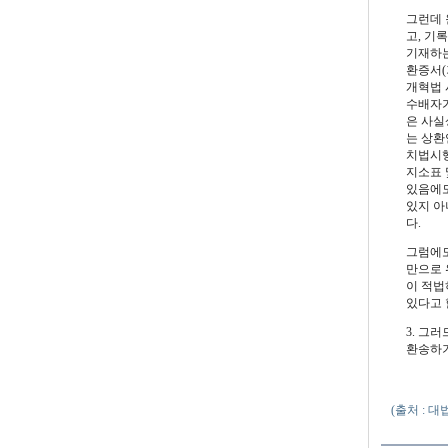
그런데 
고, 기
기재하는 
환증서(
개혁법 
수배자가
은 사실상
는 상환
치법시행
지소표 
있음에도
있지 아
다.
그럼에도
만으로 
이 적법
있다고 
3. 그
환송하기
(출처 : 대