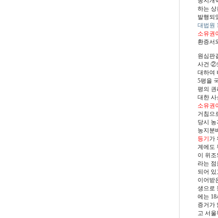
농지개혁
하는 상
발행되었
대법원 19
소유권
환증서와
원심판결 
사건 ②토
대하여 
5평을 
평의 권
대한 사
소유권
거침으로
당시 농
농지분배
등기
가
계에도 
이 위조
라는 점
되어 있
이어받은
생으로 
에는 18
증거가 
고 서