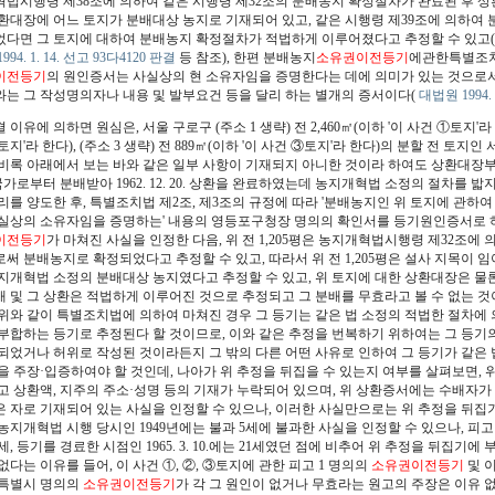
법시행령 제38조에 의하여 같은 시행령 제32조의 분배농지 확정절차가 완료된 후 상
환대장에 어느 토지가 분배대상 농지로 기재되어 있고, 같은 시행령 제39조에 의하여
다면 그 토지에 대하여 분배농지 확정절차가 적법하게 이루어졌다고 추정할 수 있고
94. 1. 14. 선고 93다4120 판결
등 참조), 한편
분배농지
소유권이전등기
에관한특별조치
이전등기
의 원인증서는 사실상의 현 소유자임을 증명한다는 데에 의미가 있는 것으로서
는 그 작성명의자나 내용 및 발부요건 등을 달리 하는 별개의 증서이다
(
대법원 1994. 
이유에 의하면 원심은, 서울 구로구 (주소 1 생략) 전 2,460㎡(이하 '이 사건 ①토지'라 한다
지'라 한다), (주소 3 생략) 전 889㎡(이하 '이 사건 ③토지'라 한다)의 분할 전 토지인 서
비록 아래에서 보는 바와 같은 일부 사항이 기재되지 아니한 것이라 하여도 상환대장부표가
국가로부터 분배받아 1962. 12. 20. 상환을 완료하였는데 농지개혁법 소정의 절차를 밟지 
리를 양도한 후, 특별조치법 제2조, 제3조의 규정에 따라 '분배농지인 위 토지에 관하
실상의 소유자임을 증명하는' 내용의 영등포구청장 명의의 확인서를 등기원인증서로 
이전등기
가 마쳐진 사실을 인정한 다음, 위 전 1,205평은 농지개혁법시행령 제32조
써 분배농지로 확정되었다고 추정할 수 있고, 따라서 위 전 1,205평은 설사 지목이 
지개혁법 소정의 분배대상 농지였다고 추정할 수 있고, 위 토지에 대한 상환대장은 
 및 그 상환은 적법하게 이루어진 것으로 추정되고 그 분배를 무효라고 볼 수 없는 것이
 위와 같이 특별조치법에 의하여 마쳐진 경우 그 등기는 같은 법 소정의 적법한 절차에
부합하는 등기로 추정된다 할 것이므로, 이와 같은 추정을 번복하기 위하여는 그 등기의
되었거나 허위로 작성된 것이라든지 그 밖의 다른 어떤 사유로 인하여 그 등기가 같은
을 주장·입증하여야 할 것인데, 나아가 위 추정을 뒤집을 수 있는지 여부를 살펴보면,
고 상환액, 지주의 주소·성명 등의 기재가 누락되어 있으며, 위 상환증서에는 수배자가
 자로 기재되어 있는 사실을 인정할 수 있으나, 이러한 사실만으로는 위 추정을 뒤집기에 부족하
농지개혁법 시행 당시인 1949년에는 불과 5세에 불과한 사실을 인정할 수 있으나, 피고 1은 
세, 등기를 경료한 시점인 1965. 3. 10.에는 21세였던 점에 비추어 위 추정을 뒤집기에
없다는 이유를 들어, 이 사건 ①, ②, ③토지에 관한 피고 1 명의의
소유권이전등기
및 이
울특별시 명의의
소유권이전등기
가 각 그 원인이 없거나 무효라는 원고의 주장은 이유 