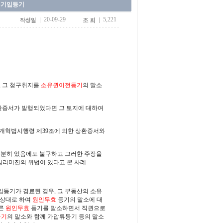
청기입등기
20-09-29
5,221
, 그 청구취지를
소유권이전등기
의 말소
상환증서가 발행되었다면 그 토지에 대하여
개혁법시행령 제39조에 의한 상환증서와
충분히 있음에도 불구하고 그러한 주장을
리미진의 위법이 있다고 본 사례
등기가 경료된 경우, 그 부동산의 소유
 상대로 하여
원인무효
등기의 말소에 대
따른
원인무효
등기를 말소하면서 직권으로
등기
의 말소와 함께 가압류등기 등의 말소