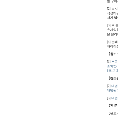
를 구하
[2] 
작성하는
서가 발
[3] 구
유자임을
을 달리
[4] 
배척하고
【참조
[1]
부동
조치법(19
8조
,
제3
【참조
[2]
대법원
대법원 19
[3]
대법원
【전 문
【원고,