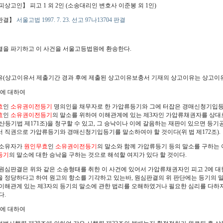
피상고인】 피고 1 외 2인 (소송대리인 변호사 이준봉 외 1인)
판결】
서울고법 1997. 7. 23. 선고 97나13704 판결
】
을 파기하고 이 사건을 서울고등법원에 환송한다.
】
(상고이유서 제출기간 경과 후에 제출된 상고이유보충서 기재의 상고이유는 상고이유
점에 대하여
효
인
소유권이전등기
명의인을 채무자로 한 가압류등기와 그에 터잡은 경매신청기입등기
효
인
소유권이전등기
의 말소를 위하여 이해관계에 있는 제3자인 가압류채권자를 상대
산등기법 제171조)을 청구할 수 있고, 그 승낙이나 이에 갈음하는 재판이 있으면 등
 직권으로 가압류등기와 경매신청기입등기를 말소하여야 할 것이다(위 법 제172조).
 소유자가
원인무효
인
소유권이전등기
의 말소와 함께 가압류등기 등의 말소를 구하는 
등기
의 말소에 대한 승낙을 구하는 것으로 해석할 여지가 있다 할 것이다.
원심판결은 위와 같은 소송형태를 취한 이 사건에 있어서 가압류채권자인 피고 2에 대한
 정당하다고 하여 원고의 항소를 기각하고 있는바, 원심판결의 위 판단에는 등기의 
이해관계 있는 제3자의 등기의 말소에 관한 법리를 오해하였거나 필요한 심리를 다하지
다.
점에 대하여