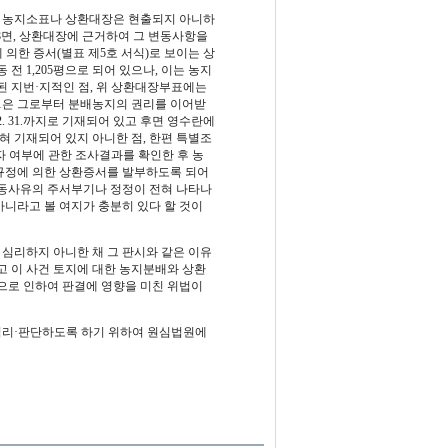
련된 농지소표나 상환대장은 현출되지 아니하
8면, 상환대장에 근거하여 그 변동사항을
조에 의한 증서(별표 제5호 서식)로 보이는 상
 전 1,205평으로 되어 있으나, 이는 농지
부여된 지번·지적인 점, 위 상환대장부표에는
1은 그로부터 분배농지의 권리를 이어받
12. 31.까지로 기재되어 있고 후면 영수란에
전혀 기재되어 있지 아니한 점, 한편 특별조
자 여부에 관한 조사결과를 확인한 후 농
규정에 의한 상환증서를 발부하도록 되어
동사유의 주서부기나 정정이 전혀 나타나
아니라고 볼 여지가 충분히 있다 할 것이
심리하지 아니한 채 그 판시와 같은 이유
 이 사건 토지에 대한 농지분배와 상환
으로 인하여 판결에 영향을 미친 위법이
 심리·판단하도록 하기 위하여 원심법원에