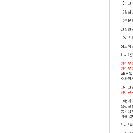
【피고,
【원심
【주문
원심판결
【이유
상고이유
1. 제1
원인무
원인무
낙(부동
소하면서
그리고
권이전
그런데 
심판결을
등기상 
이유 있
2. 제3