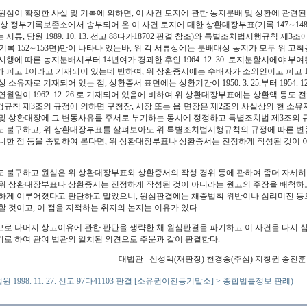
원심이 확정한 사실 및 기록에 의하면, 이 사건 토지에 관한 농지분배 및 상환에 관
록상 정부기록보존소에서 송부되어 온 이 사건 토지에 대한 상환대장부표(기록 147∼14
서류, 당원 1989. 10. 13. 선고 88다카18702 판결 참조)와 특별조치법시행규칙 제3
기록 152∼153면)만이 나타나 있는바, 위 각 서류상에는 분배대상 농지가 모두 위 고척동
시행에 따른 농지분배시부터 14년여가 경과한 후인 1964. 12. 30. 토지분할시에야 
 피고 1이라고 기재되어 있는데 반하여, 위 상환증서에는 수배자가 소외인이고 피고 
 소유자로 기재되어 있는 점, 상환증서 표면에는 상환기간이 1950. 3. 25.부터 1954. 
연월일이 1962. 12. 26.로 기재되어 있음에 비하여 위 상환대장부표에는 상환액 등도 
규칙 제3조의 규정에 의하면 구청장, 시장 또는 읍·면장은 제2조의 사실상의 현 소유
및 상환대장에 그 변동사유를 주서로 부기하는 동시에 정정하고 특별조치법 제3조의 
 불구하고, 위 상환대장부표를 살펴보아도 위 특별조치법시행규칙의 규정에 따른 변
니한 점 등을 종합하여 본다면, 위 상환대장부표나 상환증서는 진정하게 작성된 것이 
 불구하고 원심은 위 상환대장부표와 상환증서의 작성 경위 등에 관하여 좀더 자세히 
위 상환대장부표나 상환증서는 진정하게 작성된 것이 아니라는 원고의 주장을 배척하고
하게 이루어졌다고 판단하고 말았으니, 원심판결에는 채증법칙 위반이나 심리미진 등
할 것이고, 이 점을 지적하는 취지의 논지는 이유가 있다.
러므로 나머지 상고이유에 관한 판단을 생략한 채 원심판결을 파기하고 이 사건을 다시
로 하여 관여 법관의 일치된 의견으로 주문과 같이 판결한다.
대법관 신성택(재판장) 천경송(주심) 지창권 송진훈
법원 1998. 11. 27. 선고 97다41103 판결 [소유권이전등기말소] > 종합법률정보 판례)