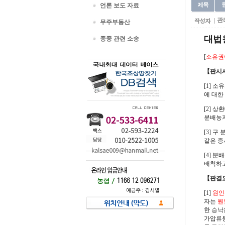
언론 보도 자료
관
무주부동산
대법원 
종중 관련 소송
[
소유권
【판시
[1] 소
에 대한
[2] 
분배농지
[3] 구
같은 증
[4] 
배척하고
【판결
[1]
원인
자는
원
한 승낙
가압류등