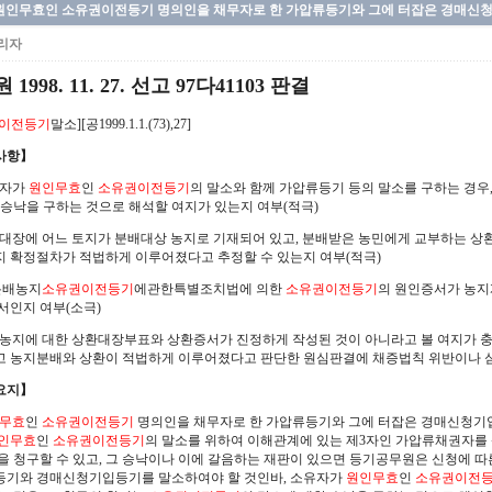
원인무효인 소유권이전등기 명의인을 채무자로 한 가압류등기와 그에 터잡은 경매신
리자
1998. 11. 27. 선고 97다41103 판결
이전등기
말소][공1999.1.1.(73),27]
사항】
유자가
원인무효
인
소유권이전등기
의 말소와 함께 가압류등기 등의 말소를 구하는 경우
 승낙을 구하는 것으로 해석할 여지가 있는지 여부(적극)
상환대장에 어느 토지가 분배대상 농지로 기재되어 있고, 분배받은 농민에게 교부하는 
 확정절차가 적법하게 이루어졌다고 추정할 수 있는지 여부(적극)
 분배농지
소유권이전등기
에관한특별조치법에 의한
소유권이전등기
의 원인증서가 농지
서인지 여부(소극)
분배농지에 대한 상환대장부표와 상환증서가 진정하게 작성된 것이 아니라고 볼 여지가 
 농지분배와 상환이 적법하게 이루어졌다고 판단한 원심판결에 채증법칙 위반이나 심
요지】
무효
인
소유권이전등기
명의인을 채무자로 한 가압류등기와 그에 터잡은 경매신청기입
인무효
인
소유권이전등기
의 말소를 위하여 이해관계에 있는 제3자인 가압류채권자를
을 청구할 수 있고, 그 승낙이나 이에 갈음하는 재판이 있으면 등기공무원은 신청에 
기와 경매신청기입등기를 말소하여야 할 것인바, 소유자가
원인무효
인
소유권이전