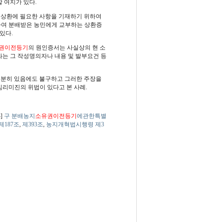
 여지가 있다.
후 상환에 필요한 사항을 기재하기 위하여
하여 분배받은 농민에게 교부하는 상환증
있다.
권이전등기
의 원인증서는 사실상의 현 소
는 그 작성명의자나 내용 및 발부요건 등
충분히 있음에도 불구하고 그러한 주장을
리미진의 위법이 있다고 본 사례.
3]
구 분배농지
소유권이전등기
에관한특별
제187조
,
제393조
,
농지개혁법시행령 제3