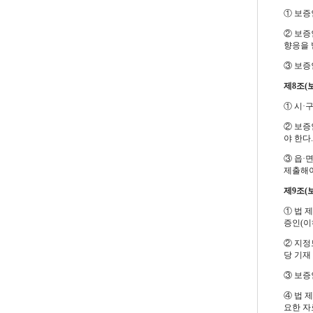
① 보증
② 보증
향응을 
③ 보증
제8조(
① 시·
② 보증
야 한다.
③ 읍·
제출해야
제9조(
① 법 
증인(이
② 지정
당 기재
③ 보증
④ 법 
요한 자