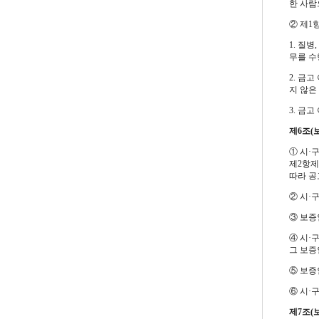
한 사람
② 제1
1. 질
무를 수
2. 금
지 않은
3. 금
제6조(
① 시·
제2항제
따라 공
② 시·
③ 보증
④ 시·
그 보증
⑤ 보증
⑥ 시·
제7조(