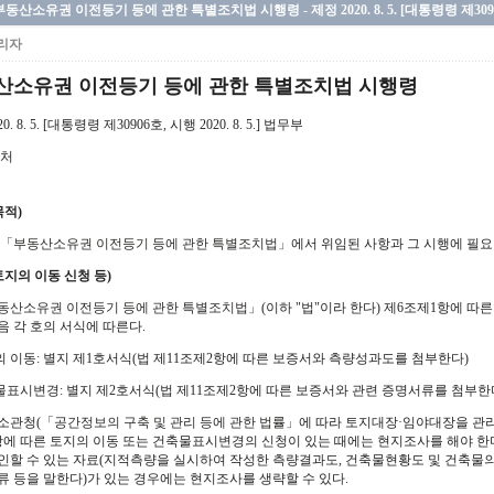
부동산소유권 이전등기 등에 관한 특별조치법 시행령 - 제정 2020. 8. 5. [대통령령 제30906호,
리자
산소유권 이전등기 등에 관한 특별조치법 시행령
0. 8. 5. [대통령령 제30906호, 시행 2020. 8. 5.] 법무부
제처
목적)
「부동산소유권 이전등기 등에 관한 특별조치법」
에서 위임된 사항과 그 시행에 필요
토지의 이동 신청 등)
동산소유권 이전등기 등에 관한 특별조치법」
(이하 "법"이라 한다) 제6조제1항에 
음 각 호의 서식에 따른다.
지의 이동: 별지 제1호서식(법 제11조제2항에 따른 보증서와 측량성과도를 첨부한다)
축물표시변경: 별지 제2호서식(법 제11조제2항에 따른 보증서와 관련 증명서류를 첨부한
소관청(
「공간정보의 구축 및 관리 등에 관한 법률」
에 따라 토지대장·임야대장을 관리
항에 따른 토지의 이동 또는 건축물표시변경의 신청이 있는 때에는 현지조사를 해야 한다
인할 수 있는 자료(지적측량을 실시하여 작성한 측량결과도, 건축물현황도 및 건축물
류 등을 말한다)가 있는 경우에는 현지조사를 생략할 수 있다.