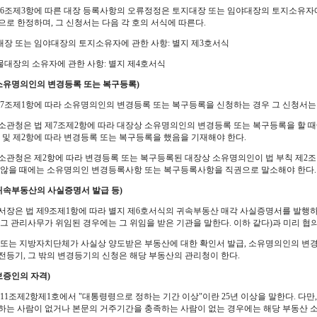
제6조제3항에 따른 대장 등록사항의 오류정정은 토지대장 또는 임야대장의 토지소유자
으로 한정하며, 그 신청서는 다음 각 호의 서식에 따른다.
지대장 또는 임야대장의 토지소유자에 관한 사항: 별지 제3호서식
축물대장의 소유자에 관한 사항: 별지 제4호서식
소유명의인의 변경등록 또는 복구등록)
제7조제1항에 따라 소유명의인의 변경등록 또는 복구등록을 신청하는 경우 그 신청서는
소관청은 법 제7조제2항에 따라 대장상 소유명의인의 변경등록 또는 복구등록을 할 
 및 제2항에 따라 변경등록 또는 복구등록을 했음을 기재해야 한다.
소관청은 제2항에 따라 변경등록 또는 복구등록된 대장상 소유명의인이 법 부칙 제2
 않을 때에는 소유명의인 변경등록사항 또는 복구등록사항을 직권으로 말소해야 한다.
귀속부동산의 사실증명서 발급 등)
서장은 법 제9조제1항에 따라 별지 제6호서식의 귀속부동산 매각 사실증명서를 발행
 그 관리사무가 위임된 경우에는 그 위임을 받은 기관을 말한다. 이하 같다)과 미리 협
 또는 지방자치단체가 사실상 양도받은 부동산에 대한 확인서 발급, 소유명의인의 변경
전등기, 그 밖의 변경등기의 신청은 해당 부동산의 관리청이 한다.
보증인의 자격)
제11조제2항제1호에서 "대통령령으로 정하는 기간 이상"이란 25년 이상을 말한다. 다
하는 사람이 없거나 본문의 거주기간을 충족하는 사람이 없는 경우에는 해당 부동산 소재