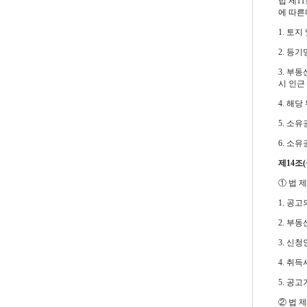
법 제1
에 따른
1. 토
2. 등
3. 부
시 인근
4. 해
5. 소
6. 소
제14조(
① 법 
1. 공고
2. 부
3. 신
4. 취
5. 공
② 법 