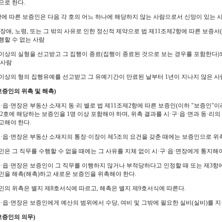
으로 한다.
항에 따른 보증인은 다음 각 호의 어느 하나에 해당하지 않는 사람으로서 신망이 있는 
병, 장애, 노령, 또는 그 밖의 사유로 인한 정신적 제약으로 법 제11조제2항에 따른 보증서
행할 수 없는 사람
고 이상의 실형을 선고받고 그 집행이 종료(집행이 종료된 것으로 보는 경우를 포함한다)
 사람
고 이상의 형의 집행유예를 선고받고 그 유예기간이 만료된 날부터 1년이 지나지 않은 사
보증인의 위촉 및 해촉)
구·읍·면장은 부동산 소재지 동·리 별로 법 제11조제2항에 따른 보증인(이하 "보증인"이라
2호에 해당하는 보증인을 1명 이상 포함해야 하며, 위촉 결과를 시·구·읍·면과 동·리의
고해야 한다.
구·읍·면장은 부동산 소재지의 통장·이장이 제5조의 요건을 갖춘 때에는 보증인으로 위촉
인은 그 직무를 수행할 수 없을 때에는 그 사유를 지체 없이 시·구·읍·면장에게 통지해야
구·읍·면장은 보증인이 그 직무를 이행하지 않거나 부적당하다고 인정할 때 또는 제3항
인을 해촉(해촉)하고 새로운 보증인을 위촉해야 한다.
인의 위촉은 별지 제8호서식에 따르고, 해촉은 별지 제9호서식에 따른다.
구·읍·면장은 보증인에게 예산의 범위에서 수당, 여비 및 그밖에 필요한 실비(실비)를 지
보증인의 의무)