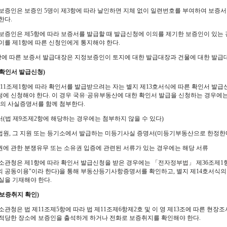
보증인은 보증인 5명이 제3항에 따라 날인하면 지체 없이 일련번호를 부여하여 보증서
한다.
보증인은 제5항에 따라 보증서를 발급할 때 발급신청에 이의를 제기한 보증인이 있는 
이를 제1항에 따른 신청인에게 통지해야 한다.
항에 따른 보증서 발급대장은 지정보증인이 토지에 대한 발급대장과 건물에 대한 발급
(확인서 발급신청)
제11조제1항에 따라 확인서를 발급받으려는 자는 별지 제13호서식에 따른 확인서 발급
에 신청해야 한다. 이 경우 국유·공유부동산에 대한 확인서 발급을 신청하는 경우에는
의 사실증명서를 함께 첨부한다.
증서(법 제9조제2항에 해당하는 경우에는 첨부하지 않을 수 있다)
방법원, 그 지원 또는 등기소에서 발급하는 미등기사실 증명서(미등기부동산으로 한정한
유권에 관한 분쟁유무 또는 소유권 입증에 관련된 서류가 있는 경우에는 해당 서류
소관청은 제1항에 따라 확인서 발급신청을 받은 경우에는
「전자정부법」
제36조제1
 공동이용"이라 한다)을 통해 부동산등기사항증명서를 확인하고, 별지 제14호서식의 
실을 기재해야 한다.
(보증취지 확인)
소관청은 법 제11조제5항에 따라 법 제11조제6항제2호 및 이 영 제13조에 따른 현
적당한 장소에 보증인을 출석하게 하거나 전화로 보증취지를 확인해야 한다.