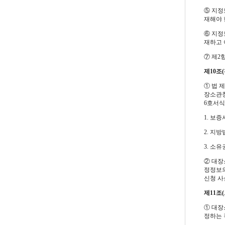
⑤ 지정
재해야 
⑥ 지정
재하고 
⑦ 제2
제10조
① 법 
장소관청
6호서식
1. 보
2. 지
3. 소
② 대장
정정보의
신청 사
제11조
① 대장
정하는 