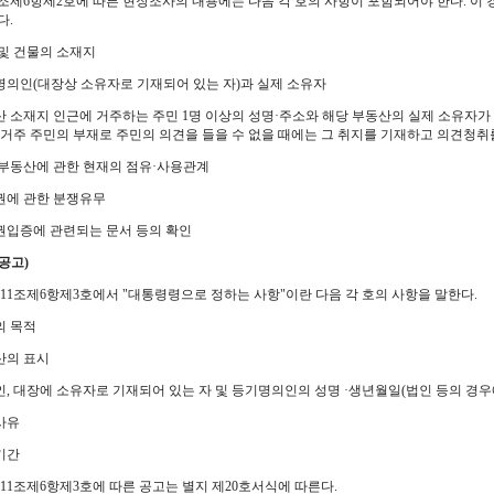
1조제6항제2호에 따른 현장조사의 내용에는 다음 각 호의 사항이 포함되어야 한다. 이
다.
지 및 건물의 소재지
기명의인(대장상 소유자로 기재되어 있는 자)과 실제 소유자
동산 소재지 인근에 거주하는 주민 1명 이상의 성명·주소와 해당 부동산의 실제 소유자가 
 거주 주민의 부재로 주민의 의견을 들을 수 없을 때에는 그 취지를 기재하고 의견청취를
당 부동산에 관한 현재의 점유·사용관계
유권에 관한 분쟁유무
유권입증에 관련되는 문서 등의 확인
공고)
제11조제6항제3호에서 "대통령령으로 정하는 사항"이란 다음 각 호의 사항을 말한다.
의 목적
동산의 표시
청인, 대장에 소유자로 기재되어 있는 자 및 등기명의인의 성명 ·생년월일(법인 등의 경
득사유
고기간
제11조제6항제3호에 따른 공고는 별지 제20호서식에 따른다.