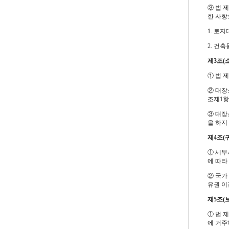
③ 법 
한 사항
1. 토
2. 건
제3조(
① 법 
② 대장
조제1항
③ 대장
을 하지
제4조(
① 세무
에 따라
② 국가
유권 이
제5조(
① 법 
에 거주