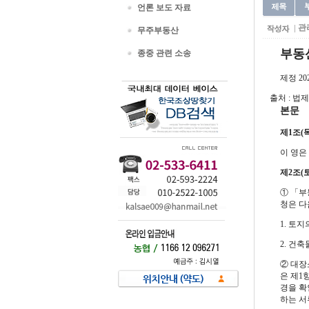
언론 보도 자료
관
무주부동산
부동
종중 관련 소송
제정 202
출처 : 법
본문
제1조(
이 영은
제2조(
①
「부
청은 다
1. 토
2. 건
② 대장
은 제1
경을 확
하는 서