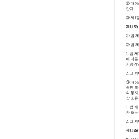
② 대장
한다.
③ 제1
제12조
① 법 
② 법 
1. 법
에 따른
기명의인
2. 그
③ 대장
속인 또
의 통지
상 소유
1. 법
자 또는
2. 그
제13조