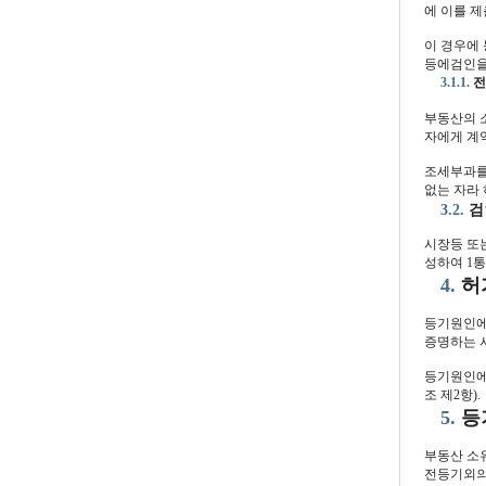
에 이를 제
이 경우에
등에검인을 
3.1.1.
전
부동산의 
자에게 계
조세부과를
없는 자라 
3.2.
검
시장등 또
성하여 1통
4.
허
등기원인에
증명하는 서
등기원인에
조 제2항).
5.
등
부동산 소
전등기외의