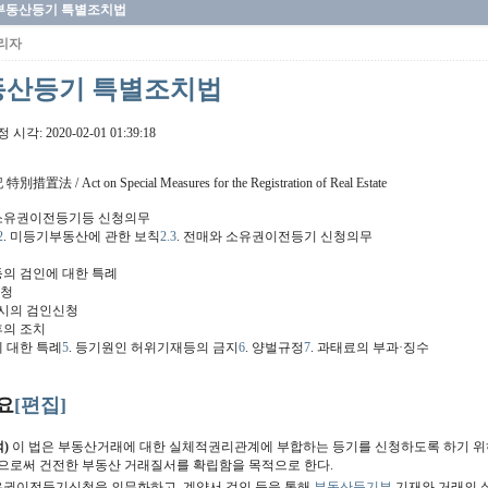
부동산등기 특별조치법
리자
동산등기 특별조치법
정 시각:
2020-02-01 01:39:18
法 / Act on Special Measures for the Registration of Real Estate
 소유권이전등기등 신청의무
2
. 미등기부동산에 관한 보칙
2.3
. 전매와 소유권이전등기 신청의무
등의 검인에 대한 특례
신청
매시의 검인신청
후의 조치
에 대한 특례
5
. 등기원인 허위기재등의 금지
6
. 양벌규정
7
. 과태료의 부과·징수
요
[편집]
)
이 법은 부동산거래에 대한 실체적권리관계에 부합하는 등기를 신청하도록 하기 위
으로써 건전한 부동산 거래질서를 확립함을 목적으로 한다.
권이전등기신청을 의무화하고, 계약서 검인 등을 통해
부동산등기부
기재와 거래의 