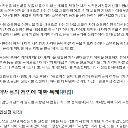
소유권을 이전받을 것을 내용으로 하는 계약을 체결한 자가 소유권이전등기신청기한(제2
자와 소유권이전을 내용으로 하는 계약을 체결한 때에도, 먼저 체결된 계약의 반대급부
일 이내에 먼저 체결된 계약에 따라 소유권이전등기를 신청하여야 한다(제2조 제3항).
동산의 소유권을 이전받을 것을 내용으로 하는 계약을 체결한 자가 소유권이전등기신청기한
 제3자와 소유권이전을 내용으로 하는 계약이나 제3자에게 계약당사자의 지위를 이전하는
체결하기 전에 먼저 체결된 계약에 따라 소유권이전등기를 신청하여야 한다(같은 조 제2
 면하려 하거나 다른 시점간의 가격변동에 따른 이득을 얻으려 하거나 소유권등 권리
 규정에 위반한 자는 처벌을 받는다(제8조 제1호).
동산에 관하여 매매계약(‘1차 계약’)을 체결한 자가 반대급부의 이행을 완료하기 전에 다
부과 등을 면할 목적으로 1차 계약의 반대급부 이행을 완료하고서도 1차 계약에 따른
그 때 특조법 제8조 제1호, 제2조 제3항 위반죄(‘특조법위반죄’)가 성립한다(대법원 2007. 1
조법위반죄가 형법 제37조 후단의 "판결확정 전에 범한 죄"에 해당하는지 여부는 1차
 따른 소유권이전등기를 신청하지 아니한 채 60일이 경과한 시점이 판결확정 전인지 아
약서등의 검인에 대한 특례
[편집]
 검인에 관하여 필요한 사항은 대법원규칙으로 정하는데(제3조 제4항), 이에 따라
부
.
인신청
[편집]
인으로 소유권이전등기를 신청할 때에는 다음 각호의 사항이 기재된 계약서에 검인신
가 설치되어 있는 시에 있어서는 구청장)·군수(이하 "시장등" 이라 한다) 또는 그 권