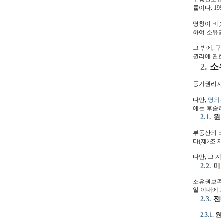
률이다. 1
명칭이 비
하여 소유권
그 밖에,
구
권리에 관
2.
소
등기권리자
다만,
명의
에는 후술
2.1.
원
부동산의 
다(제2조 제
다만, 그 
2.2.
미
소유권보존
일 이내에 
2.3.
전
2.3.1.
원