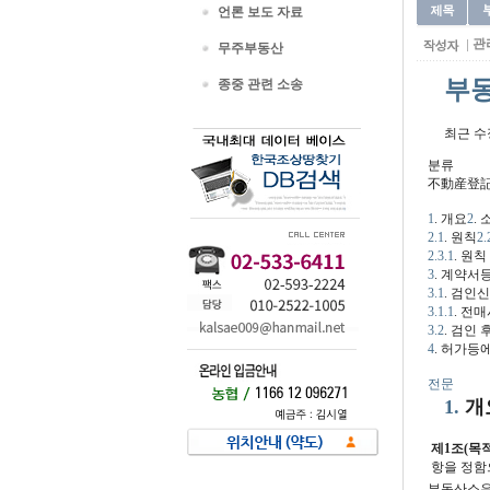
언론 보도 자료
관
무주부동산
부
종중 관련 소송
최근 수
분류
不動産登記 特別措置
1
. 개요
2
.
2.1
. 원칙
2.
2.3.1
. 원칙
3
. 계약서
3.1
. 검인
3.1.1
. 전
3.2
. 검인 
4
. 허가등
전문
1.
개
제1조(목적
항을 정함
부동산소유