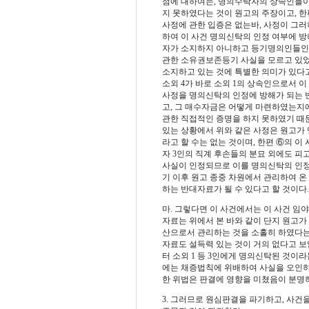
점에 대하여는, 명의수탁자의 상속인들이
지 못하였다는 것이 원고의 주장이고, 
사정에 관한 입증은 없는바, 사정이 그
하여 이 사건 명의신탁의 인정 여부에 방
자가 소지하지 아니하고 등기명의인들인 피
관한 소유권보존등기 사실을 모르고 있었
소지하고 있는 것에 특별한 의미가 있다고
소외 4가 바로 소외 1의 상속인으로서 
사정을 명의신탁의 인정에 방해가 되는 반
고, 그 매수자금은 어떻게 마련하였는지에
관한 직접적인 증명을 하지 못하였기 때
있는 상황에서 위와 같은 사정은 원고가
라고 할 수는 없는 것이며, 한편 ⑥의 이
자 3인의 직계 후손들의 분묘 외에도 
사실이 인정되므로 이를 명의신탁의 인정에
기 이후 원고 종중 차원에서 관리하여 온
하는 반대자료가 될 수 있다고 할 것이다.
마. 그렇다면 이 사건에서는 이 사건 임
자료는 위에서 본 바와 같이 단지 원고가 
산으로서 관리하는 것을 소홀히 하였다는 
자료도 설득력 있는 것이 거의 없다고 
터 소외 1 등 3인에게 명의신탁된 것이
에는 채증법칙에 위배하여 사실을 오인하
한 위법은 판결에 영향을 미쳤음이 분명
3. 그러므로 원심판결을 파기하고, 사건