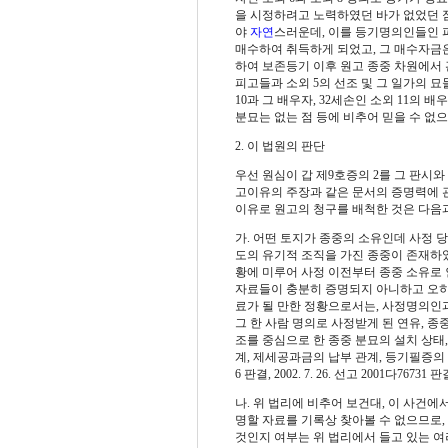
을 시정하려고 노력하였던 바가 없었던 점
야
자연
스러운데, 이를 등기명의인들인 피
매수하여 취득하게 되었고, 그 매수자금은
하여 보존등기 이후 원고 종중 차원에서 
피고들과 소외 5의 선조 및 그 일가의 묘들
10과 그 배우자, 32세손인 소외 11의
분묘는 없는 점 등에 비추어 믿을 수 없
2. 이 법원의 판단
우선 원심이 갑 제9호증의 2를 그 판시와
고이유의 주장과 같은 문서의 증명력에 관
이유로 원고의 청구를 배척한 것은 다음과
가.
어떤 토지가 종중의 소유인데 사정 당
도의 유기적 조직을 가진 종중이 존재하였
황에 미루어 사정 이전부터 종중 소유로 
자료들이 충분히 증명되지 아니하고 오히
료가 될 만한 정황으로서는, 사정명의인과
그 한 사람 명의로 사정받게 된 연유, 종
조를 중심으로 한 종중 분묘의 설치 상태,
계, 제세공과금의 납부 관계, 등기필증의
6 판결, 2002. 7. 26. 선고 2001다76731 
나. 위 법리에 비추어 보건대, 이 사건
명할 자료를 기록상 찾아볼 수 없으므로,
것인지 여부는 위 법리에서 들고 있는 여