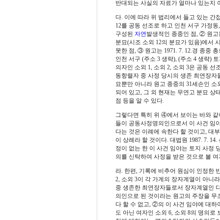
반대되는 사실의 자료가 얼마나 있는지 
다. 이에 따라 위 법리에서 들고 있는 
12를 공동 선조로 하고 인천 서구 가정
구성된
자연
발생적인 종중인 점, ② 원고는 
분묘(시조 소외 12의 분묘가 있음)에서 
못한 점, ③ 원고는 1971. 7. 12.
인천 서구 (주소 3 생략), (주소 4 생
의자인 소외 1, 소외 2, 소외 3은 공동 선
동항렬자 중 사정 당시의 생존 최연장자들
묘뿐만 아니라 원고 종중의 31세손인 소외 
되어 있고, 그 외 현재는 무연고 분묘 
점 등을 알 수 있다.
그렇다면 특히 위 ④에서 보이는 바와 
들이 공동사정명의인으로서 이 사건 임야
다는 것은 이례에 속한다 할 것이고, 
이 상례라 할 것이다. 대법원 1987. 7.
정이 없는 한 이 사건 임야는 토지 사정 당
의를 신탁하여 사정을 받은 것으로 볼 여
라. 한편, 기록에 비추어 원심이 인정한 반
2, 소외 3이 각 가계의 장자계열이 아니라
중 생존한 최연장자들로서 장자계열인 다
의인으로 된 것이라는 원고의 주장을 무
다 할 수 없고, ②의 이 사건 임야에 대
도 아닌 여자인 소외 6, 소외 8의 명