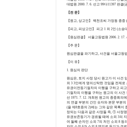
대법원 2000. 7. 6. 선고 99다11397 판결(공
【전 문】
【원고, 상고인】 백천조씨 가정동 종중 
【피고, 피상고인】 피고 1 외 2인 (소송
【원심판결】 서울고등법원 2006. 2. 17. 
【주 문】
원심판결을 파기하고, 사건을 서울고등법
【이 유】
1. 원심의 판단
원심은, 토지 사정 당시 원고가 이 사건 임
외 3 3인에게 명의신탁한 것임을 전제로 
유권이전등기절차의 이행을 구하고 피고 
기절차의 이행을 구하는 원고의 이 사건 
선 1971. 7. 12. 개최된 원고의 종중
의 연결 부분의 간인 숫자와 본문 부분의
(을 제8호증의 2)에는 그와 같은 목록이
정되는 다음과 같은 사정들 즉, ① 사정명
유권보존등기가 경료될 때에 소외 3의 지
여 둘째 손자인 소외 7의 처인 소외 8 
자인 소외 6과 소외 8 명의로 등기가 경