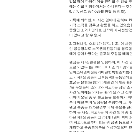
있을 때에 한하여 이를 인정할 수 있을 
에는 이를 인정하여서는 아니된다
는 것이 
0. 7. 7. 선고 99다52848 판결 등 참조).
기록에 의하면, 이 사건 임야에 관하여 191
기적 조직을 갖추고 활동을 하고 있었음을
종원인 소외 1 명의로 신탁하여 사정받았
이 있다고 할 수 없다.
2. 그러나 망 소외 2가 1971. 1. 21.
인 공동명의로 소유권이전등기를 경료함으
에게 증여하였다는 원고의 주장을 배척한
원심은 제1심판결을 인용하여, 이 사건 임야(1
으로 되었다.)는 1916. 10. 1. 소외 1 명
임야소유권이전등기에관한특별조치법(법률 제
고 7, 제1심 공동피고 8 등 4인 공동명의
호군공 윤형(윤형)의 6세손인 의제공 환(환
7을 두었는데 소외 2와 피고 6은 장남 소외
사건 임야에는 의제공 '환'의 묘와 그 선
리하여 오던 중 위 분묘들을 보존하기 위하
부터 매년 백미 일정량을 수령하여 그 비용
원고 종중은 1975년경부터 위 분묘를 
하여 온 사실, 피고 6은 이 사건 임야 중
아닌 제1심 공동피고 7에게 1년에 백미 2두
여 피고 6으로부터 받는 위 금원 등으로 시
개최하고 종중회의록을 작성하였으며 1985