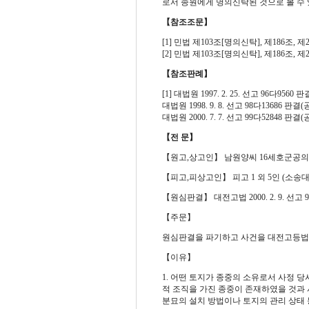
로서 종원에게 명의신탁된 것으로 볼 수 
【참조조문】
[1] 민법 제103조[명의신탁], 제186조, 
[2] 민법 제103조[명의신탁], 제186조, 
【참조판례】
[1] 대법원 1997. 2. 25. 선고 96다9560 판
대법원 1998. 9. 8. 선고 98다13686 판결(공
대법원 2000. 7. 7. 선고 99다52848 판
【전 문】
【원고,상고인】 남원양씨 16세호군공의
【피고,피상고인】 피고 1 외 5인 (소송
【원심판결】 대전고법 2000. 2. 9. 선고 9
【주문】
원심판결을 파기하고 사건을 대전고등법
【이유】
1.
어떤 토지가 종중의 소유로서 사정 당
적 조직을 가진 종중이 존재하였을 것과 
분묘의 설치 방법이나 토지의 관리 상태 