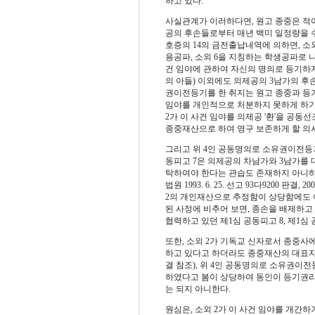
하고 있다.
사실관계가 이러하다면, 원고 종중은 적어
공의 후손들로부터 매년 백미 일정량을 수
호증의 14의 금전출납내역에 의하면, 소외
용공파, 소외 6을 지칭하는 학생공파로 나
건 임야에 관하여 자신의 명의로 등기하지
의 아들) 이외에도 의제공의 3남가의 후손
권이전등기를 한 취지는 원고 종중과 등기
임야를 개인적으로 처분하지 못하게 하기 
2가 이 사건 임야를 의제공 '환'을 공
종중재산으로 하여 영구 보존하게 할 의
그리고 위 4인 공동명의로 소유권이전등기
동피고 7은 의제공의 차남가와 3남가를
탁하여야 한다는 관습도 존재하지 아니하
법원 1993. 6. 25. 선고 93다9200 판결
2의 개인재산으로 추정함이 상당함에도 
된 사정에 비추어 보면, 종손을 배제하고 
협력하고 있던 제1심 공동피고 8, 제1심
또한, 소외 2가 기독교 신자로서 종중사
하고 있다고 하더라도 종중재산의 대표자를 반
결 참조), 위 4인 공동명의로 소유권이
하였다고 봄이 상당하여 동인이 등기권리
는 되지 아니한다.
원심은, 소외 2가 이 사건 임야를 개간하