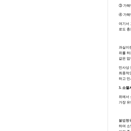
③ 가해
④ 가해
여기서 
로도 충
과실이란
위를 하
같은 업
민사상 
최종적인
하고 민
3. 소
위에서 
가장 유
불법행위
하여 소