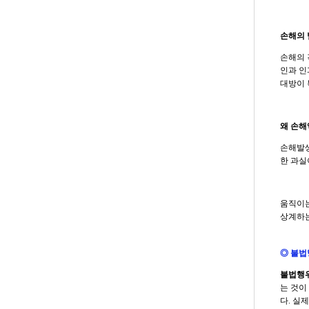
손해의 
손해의 
인과 인
대방이 
왜 손해
손해발생
한 과실
움직이는
상계하는
◎ 불법
불법행위
는 것이
다. 실