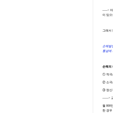
----
이 있으
그래서 
손해발생
통념에 
손해의 
① 적극
② 소극
③ 정신
----
월 80
한 경우