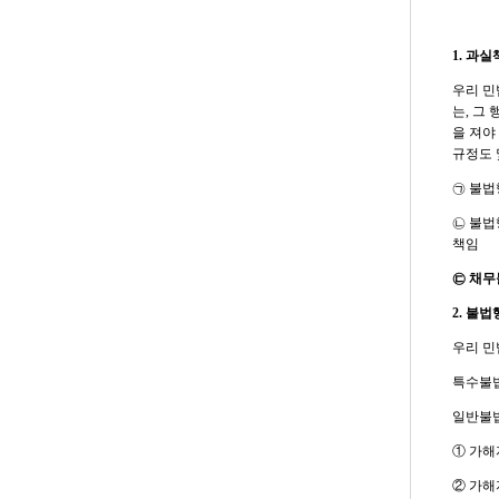
1. 과
우리 민
는, 그
을 져야
규정도 
㉠ 불법
㉡ 불법
책임
㉢ 채무
2. 불
우리 민
특수불법
일반불
① 가해
② 가해