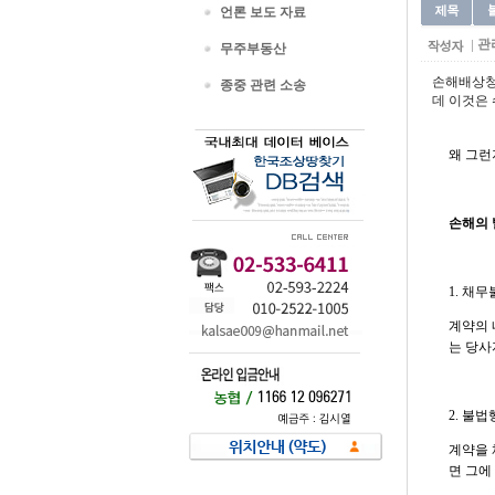
언론 보도 자료
관
무주부동산
손해배상청
종중 관련 소송
데 이것은
왜 그런
손해의 
1. 채
계약의 
는 당사
2. 불
계약을 
면 그에