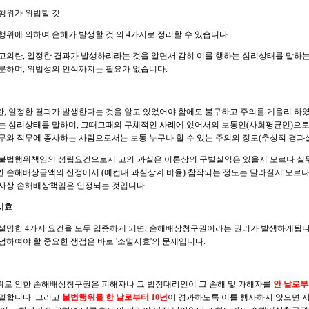
행위가 위법할 것
행위에 의하여 손해가 발생할 것 의 4가지로 정리할 수 있습니다.​
고의란, 일정한 결과가 발생하리라는 것을 알면서 감히 이를 행하는 심리상태를 말하
분하며, 위법성의 인식까지는 필요가 없습니다.
, 일정한 결과가 발생한다는 것을 알고 있었어야 함에도 불구하고 주의를 게을리 하였
는 심리상태를 말하며, 그때그때의 구체적인 사례에 있어서의 보통인(사회평균인)으로
무와 직무에 종사하는 사람으로서는 보통 누구나 할 수 있는 주의의 정도(추상적 경과실
불법행위책임의 성립요건으로서 고의·과실은 이론상의 구별실익은 있을지 모르나 실무
 손해배상금액의 산정에서 (예컨대 과실상계 비율) 참작되는 정도는 달라질지 모르나
사상 손해배상책임은 인정되는 것입니다.​
멸시효
설명한 4가지 요건을 모두 입증하게 되면, 손해배상청구권이라는 권리가 발생하게됩
념하여야 할 중요한 쟁점은 바로 '소멸시효'의 문제입니다.
로 인한 손해배상청구권은 피해자나 그 법정대리인이 그 손해 및 가해자를
안 날로부
멸합니다. 그리고
불법행위를 한 날로부터 10년
이 경과하도록 이를 행사하지 않으면 시효