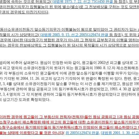
병합에 속하는 것으로 허용되고(
대법원 1975. 7. 22. 선고 75다450 판결
등 참조), 또
권이전등기의무가 집행불능이 된 뒤에 별소(별소)로 그 전보배상을 구하는 것도 당연
구권의 경우에도 마찬가지이다
.
동산소유권이전등기 말소등기의무가 이행불능이 됨으로 말미암아 그 권리자가 입는 손
적물의 시가 상당액이고
(
대법원 2005. 9. 15. 선고 2005다29474 판결
등 참조),
또 위와
 경우에 대비한 대상청구가 병합된 경우가 아니라 그 현재의 급부청구의 이행을 명하는
되는 경우의 전보배상액도 그 집행불능이 된 당시의 목적물의 시가 상당액으로 보아야 
법리에 비추어 살펴본다. 원심이 인정한 바와 같이, 원고들이 2002년 피고를 상대로 
 피고 명의의 소유권이전등기의 토대가 되는 원고들과의 1980. 8. 12.자 제소전화
위 각 부동산의 소유자인 원고들에게 이에 관한 말소등기절차를 이행할 의무가 있다는 
 기각된 뒤 2004. 11. 26. 피고의 상고가 기각되어 위 판결이 확정된 바 있다. 한편, 
, 3, 4를 상대로 소유권이전등기의 말소를 구하는 이 사건 소를 제기하였고, 원심은 1994. 8
 부동산에 관하여 원심 공동피고 1의 등기부취득시효가 완성되었고, 1993. 4. 30.경 같
2, 3, 4 명의의 그 각 지분에 관하여 그들의 등기부취득시효가 완성되었다고 판단하여
 상고기간 도과로 확정되었다.
이러한 경우에 원고들이 그 부동산의 전득자(전득자)들인 원심 공동피고 1과 원심 공동피고
소청구소송이 패소확정된 때에 피고의 원고들에 대한 소유권이전등기 말소등기의무가 
소청구소송에서 등기명의인들의 등기부취득시효가 인정되어 원고들이 패소하였다고 하
불능 상태에 이르렀다고 볼 것은 아니다
(
위 2005다29474 판결
,
대법원 2001. 1. 30. 선