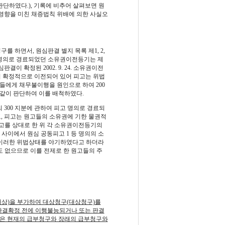
단하였다.), 기록에 비추어 살펴보면 원
 영향을 미친 채증법칙 위배에 의한 사실오
 하면서, 원심판결 별지 목록 제1, 2,
피고 명의로 경료되었던 소유권이전등기는 제
 확정된 2002. 9. 24. 소유권이전
 확정적으로 이전되어 있어 피고는 위법
들에게 채무불이행을 원인으로 하여 200
과 같이 판단하여 이를 배척하였다.
분의 300 지분에 관하여 피고 명의로 경료되
었고, 피고는 원고들의 소유권에 기한 물권적
고를 상대로 한 위 각 소유권이전등기의
사이에서 원심 공동피고 1 등 명의의 소
 이러한 위법상태를 야기하였다고 하더라
도 없으므로 이를 전제로 한 원고들의 주
상)을 부가하여 대상청구(대상청구)를
판결확정 전에 이행불능되거나 또는 판결
합은 현재의 급부청구와 장래의 급부청구와