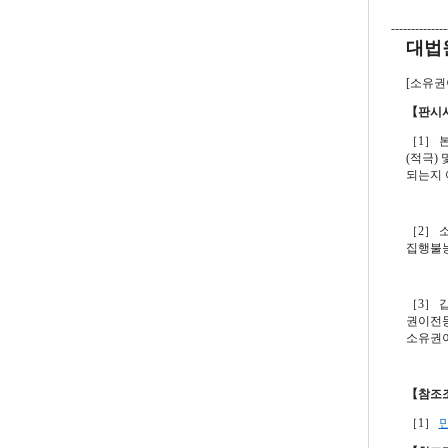
--------------
대법원 
[소유권
【판시
［1］ 
(적극)
되는지 
［2］ 
집행불능
［3］ 
권이전등
소유권이
【참조
［1］