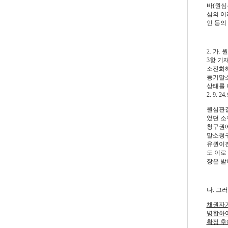
바(원심
심의 이
인 등의
2. 가
3항 기
소전화해
등기말소
상태를 
2. 9
원심판결
었던 소
청구권에
말소청구
유권이전
도 이로
장은 받
나. 그
채권자가
병합하여
확정 후