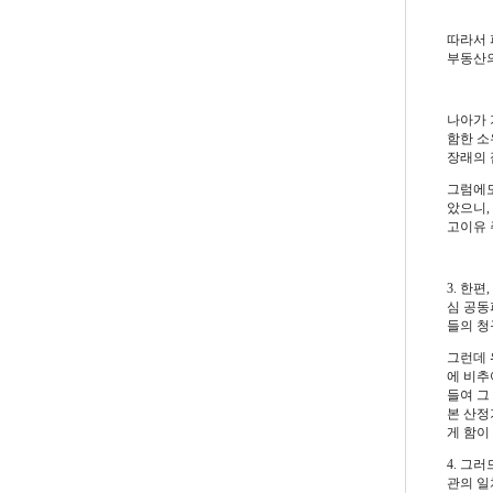
따라서 
부동산의
나아가 
함한 소
장래의 
그럼에도
았으니,
고이유 
3. 한
심 공동
들의 청
그런데 
에 비추
들여 그
본 산정
게 함이
4. 그
관의 일