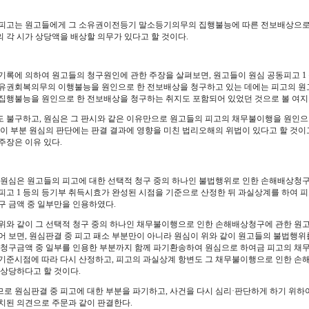
피고는 원고들에게 그 소유권이전등기 말소등기의무의 집행불능에 따른 전보배상으로서
 각 시가 상당액을 배상할 의무가 있다고 할 것이다.
기록에 의하여 원고들의 청구원인에 관한 주장을 살펴보면, 원고들이 원심 공동피고 1
유권회복의무의 이행불능을 원인으로 한 전보배상을 청구하고 있는 데에는 피고의 
집행불능을 원인으로 한 전보배상을 청구하는 취지도 포함되어 있었던 것으로 볼 여지
 불구하고, 원심은 그 판시와 같은 이유만으로 원고들의 피고의 채무불이행을 원인으
 이 부분 원심의 판단에는 판결 결과에 영향을 미친 법리오해의 위법이 있다고 할 것이
주장은 이유 있다.
편, 원심은 원고들의 피고에 대한 선택적 청구 중의 하나인 불법행위로 인한 손해배상청
피고 1 등의 등기부 취득시효가 완성된 시점을 기준으로 산정한 뒤 과실상계를 하여 피
구 금액 중 일부만을 인용하였다.
위와 같이 그 선택적 청구 중의 하나인 채무불이행으로 인한 손해배상청구에 관한 원고
어 보면, 원심판결 중 피고 패소 부분만이 아니라 원심이 위와 같이 원고들의 불법행
 청구금액 중 일부를 인용한 부분까지 함께 파기환송하여 원심으로 하여금 피고의 
기준시점에 따라 다시 산정하고, 피고의 과실상계 항변도 그 채무불이행으로 인한 손
 상당하다고 할 것이다.
러므로 원심판결 중 피고에 대한 부분을 파기하고, 사건을 다시 심리·판단하게 하기 위
치된 의견으로 주문과 같이 판결한다.