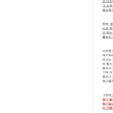
의 단순
그 소유
말소청
한편,
부
시의 목
이 되는
불능이 
이러한 
제기하여
피고는 
의 항소가
동피고 2
기재 각
동피고 
원고들의
그런데
등기 말
등기말
미 이행