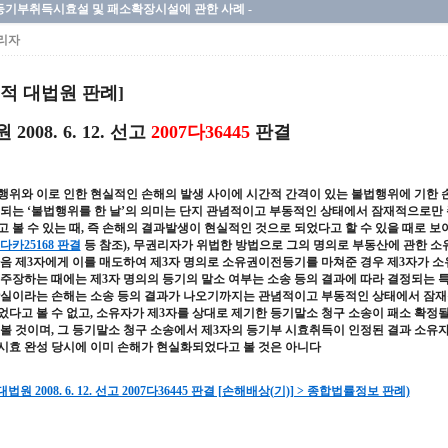
등기부취득시효설 및 패소확장시설에 관한 사례 -
리자
적 대법원 판례]
2008. 6. 12. 선고
2007다36445
판결
행위와 이로 인한 현실적인 손해의 발생 사이에 시간적 간격이 있는 불법행위에 기한 
 되는 ‘불법행위를 한 날’의 의미는 단지 관념적이고 부동적인 상태에서 잠재적으로만 
고 볼 수 있는 때, 즉 손해의 결과발생이 현실적인 것으로 되었다고 할 수 있을 때로 보
8다카25168 판결
등 참조),
무권리자가 위법한 방법으로 그의 명의로 부동산에 관한 
다음 제3자에게 이를 매도하여 제3자 명의로 소유권이전등기를 마쳐준 경우 제3자가 
 주장하는 때에는 제3자 명의의 등기의 말소 여부는 소송 등의 결과에 따라 결정되는 
상실이라는 손해는 소송 등의 결과가 나오기까지는 관념적이고 부동적인 상태에서 잠재
었다고 볼 수 없고, 소유자가 제3자를 상대로 제기한 등기말소 청구 소송이 패소 확정
 볼 것이며, 그 등기말소 청구 소송에서 제3자의 등기부 시효취득이 인정된 결과 소유
시효 완성 당시에 이미 손해가 현실화되었다고 볼 것은 아니다
 대법원 2008. 6. 12. 선고 2007다36445 판결 [손해배상(기)] > 종합법률정보 판례)