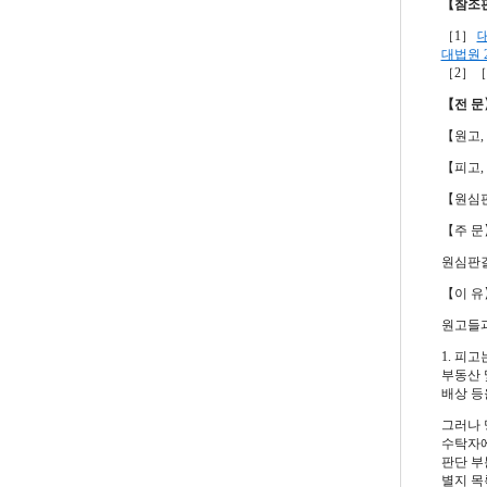
【참조
［1］
대
대법원 20
［2］［
【전 문
【원고,
【피고,
【원심
【주 문
원심판결
【이 유
원고들과
1. 피
부동산 
배상 등
그러나 
수탁자에
판단 부
별지 목