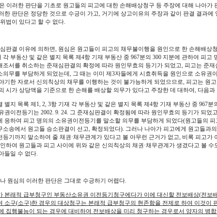
은 이러한 판단을 기초로 원고들의 피고에 대한 손해배상청구 등 주장에 대해 나아가 판
러한 판단은 정당한 것으로 수긍이 가고, 거기에 상고이유의 주장과 같이 판결 결과에
 위법이 있다고 할 수 없다.
. 원심판결 이유에 의하면, 원심은 원고들이 피고의 채무불이행을 원인으로 한 손해배상청구를
재 각 부동산 및 같은 별지 목록 제4항 기재 부동산 중 967분의 300 지분에 관하여 
조서를 취소하는 준재심판결의 확정에 따라 원인무효의 등기가 되었고, 피고는 준재심판결이
의무를 부담하게 되었는데, 그 때는 이미 제3자들에게 시효취득을 원인으로 소유권이
야기한 자로서 신의칙상의 채무를 이행하는 것이 불가능하게 되었으므로, 피고는 원고
. 24.의 시가 상당액을 기준으로 한 손해를 배상할 의무가 있다고 주장한 데 대하여, 다음
 별지 목록 제1, 2, 3항 기재 각 부동산 및 같은 별지 목록 제4항 기재 부동산 중 967
유권이전등기는 2002. 9. 24. 그 준재심판결이 확정됨에 따라 원인무효의 등기가 되
 응하여 피고 명의의 소유권이전등기를 말소할 의무를 부담하게 되었다(원고들의 피
소송에서 원고들 승소판결이 선고, 확정되었다). 그러나 나아가 피고에게 원고들과의 
등기까지 말소하여 줄 채권·채무관계가 있다고 볼 아무런 근거가 없고, 비록 피고가
 인하여 원고들과 피고 사이에 위와 같은 신의칙상의 채권·채무관계가 생겼다고 볼 수
아들일 수 없다.
러나 원심의 이러한 판단은 그대로 수긍하기 어렵다.
 본래적 급부청구인 부동산소유권 이전등기청구에다가 이에 대신할 전보배상(전보배
 소구(소구)한 경우의 대상청구는 본래적 급부청구의 현존함을 전제로 하여 이것이 
에 집행불능이 되는 경우에 대비하여 전보배상을 미리 청구하는 경우로서 양자의 병