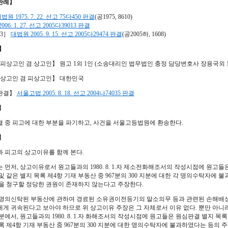
판례】
법원 1975. 7. 22. 선고 75다450 판결
(공1975, 8610)
06. 1. 27. 선고 2005다39013 판결
3］
대법원 2005. 9. 15. 선고 2005다29474 판결
(공2005하, 1608)
】
 피상고인 겸 상고인】 원고 1외 1인 (소송대리인 법무법인 충정 담당변호사 장용국외 1
 상고인 겸 피상고인】 대한민국
판결】
서울고법 2005. 8. 18. 선고 2004나74035 판결
】
 중 피고에 대한 부분을 파기하고, 사건을 서울고등법원에 환송한다.
】
 피고의 상고이유를 함께 본다.
고는 먼저, 상고이유로서 원고들과의 1980. 8. 1.자 제소전화해조서의 작성시점에 원고들은 
및 같은 별지 목록 제4항 기재 부동산 중 967분의 300 지분에 대한 각 명의수탁자에
을 청구할 정당한 권원이 존재하지 않는다고 주장한다.
명의신탁된 부동산에 관하여 경료된 소유권이전등기의 말소의무 등과 관련된 손해배
게 귀속된다고 보아야 하므로 위 상고이유 주장은 그 자체로서 이유 없다. 뿐만 아니라
분에서, 원고들과의 1980. 8. 1.자 화해조서의 작성시점에 원고들은 원심판결 별지 목록 제
록 제4항 기재 부동산 중 967분의 300 지분에 대한 명의수탁자에 불과하였다는 등의