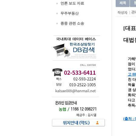
언론 보도 자료
관
무주부동산
종중 관련 소송
[대표
대법원 
가해
점이
었다
고 8
친 
득을
권 
화되
다고
취득
(출처 :