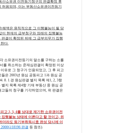
 부동산소유권 이전등기청구의 판결확정 후
히 허용되며, 이는 부동산소유권이전등기
해액은 원칙적으로 그 이행불능이 될 당
 같이 현재의 급부청구와 장래의 집행불능
 판결이 확정된 뒤에 그 급부의무가 집행
한다.
그 각 소유권이전등기의 말소를 구하는 소를
해조서를 취소하는 준재심판결이 확정된 이상
이유로 그 청구가 인용되었고, 그 후 피고
원고들은 2003년 원심 공동피고 1과 원심 공
. 1.경 원심판결 별지 목록 제1, 2, 3항
은 별지 목록 제4항 기재 부동산 중 원심 공
 원고들의 청구를 기각하였으며, 위 판결은
 2, 3, 4를 상대로 제기한 소유권이전
집행불능 상태에 이른다고 할 것이고, 위
더라도 등기부취득시효 완성 당시에 이
고 2000다18196 판결
등 참조).