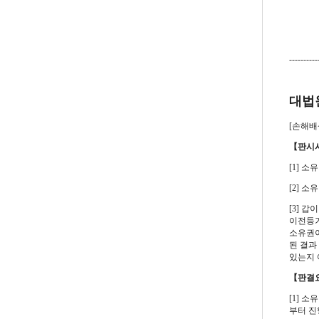
----------
대법원 
[손해배상(
【판시
[1] 
[2] 
[3] 
이전등기
소유권이
된 결과
있는지 
【판결
[1] 
부터 진