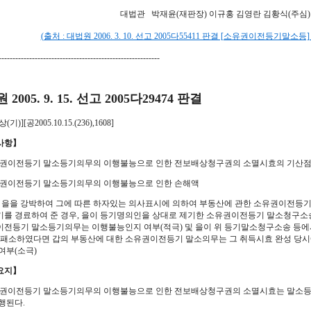
대법관 박재윤(재판장) 이규홍 김영란 김황식(주심)
(출처 : 대법원 2006. 3. 10. 선고 2005다55411 판결 [소유권이전등기말소
----------------------------------------------------------
2005. 9. 15. 선고 2005다29474 판결
기)][공2005.10.15.(236),1608]
사항】
소유권이전등기 말소등기의무의 이행불능으로 인한 전보배상청구권의 소멸시효의 기산
소유권이전등기 말소등기의무의 이행불능으로 인한 손해액
갑이 을을 강박하여 그에 따른 하자있는 의사표시에 의하여 부동산에 관한 소유권이전등
를 경료하여 준 경우, 을이 등기명의인을 상대로 제기한 소유권이전등기 말소청구소
전등기 말소등기의무는 이행불능인지 여부(적극) 및 을이 위 등기말소청구소송 등에
 패소하였다면 갑의 부동산에 대한 소유권이전등기 말소의무는 그 취득시효 완성 당시
여부(소극)
요지】
소유권이전등기 말소등기의무의 이행불능으로 인한 전보배상청구권의 소멸시효는 말소
행된다.