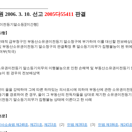
-----------------------------------------
2006. 3. 10. 선고
2005다55411
판결
이전등기말소등][미간행]
사항】
본래적 급부청구인 부동산소유권이전등기 말소청구에 부가하여 이를 대신할 전보배상을
 및 부동산소유권이전등기 말소청구의 판결확정 후 말소등기의무가 집행불능이 된 뒤에
여부(적극)
소유권이전등기 말소등기의무의 이행불능으로 인한 손해액 및 부동산소유권이전등기 
이 된 경우의 전보배상액
갑이 을을 강박하여 그에 따른 하자있는 의사표시에 의하여 부동산에 관한 소유권이전
기를 경료하여 준 경우, 을이 그 부동산의 전득자들을 상대로 제기한 소유권이전등
전등기 말소등기의무가 집행불능 상태에 이른다고 한 사례
조문】
민사소송법 제248조
,
제251조
,
제253조
［2］
민법 제393조
［3］
민법 제186조
,
제245