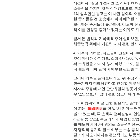
사건에서 “원고의 선대인 소외 4가 193
소유권을 가지지 않은 상태였으므로, 피고
4의 상속인인 원고는 이 사건 임야의 소
한 증거들은 전 소송에서 이미 배척된 바 
보강하는 증거들에 불과하여, 이로써 전 
리 이를 인정할 증거가 없다는 이유로 위
앞서 본 법리와 기록에 비추어 살펴보면,
채증법칙 위배나 기판력 내지 관련 민사 
4. 기록에 의하면, 피고들이 원심에서 2007
것이 아니라 하더라도, 소외 4가 1935
써 소유권을 가지지 않게 되었으므로, 원
나 원심이 이에 관하여 아무런 판단을 
그러나 기록을 살펴보더라도, 위 주장과 같이
전등기까지 경료하였다고 인정할 아무런 증
사자의 주장에 대한 판단유탈의 잘못이 
수 없으므로, 이 점에 관한 상고이유의 주
5.
가해행위와 이로 인한 현실적인 손해의
이 되는 ‘
불법행위
를 한 날’의 의미는 
볼 수 있는 때, 즉 손해의 결과발생이 현
8 판결
등 참조),
무권리자가 위법한 방법
를 매도하여 제3자 명의로 소유권이전등
자 명의의 등기의 말소 여부는 소송 등의
결과가 나오기까지는 관념적이고 부동적인