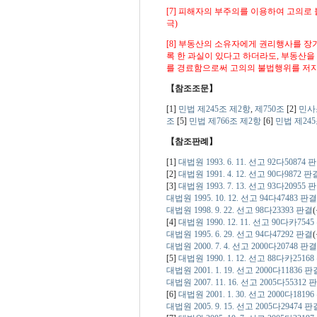
[7] 피해자의 부주의를 이용하여 고의로
극)
[8] 부동산의 소유자에게 권리행사를 
록 한 과실이 있다고 하더라도, 부동산
를 경료함으로써 고의의
불법행위
를 저
【참조조문】
[1]
민법 제245조 제2항
,
제750조
[2]
민사
조
[5]
민법 제766조 제2항
[6]
민법 제245
【참조판례】
[1]
대법원 1993. 6. 11. 선고 92다50874 
[2]
대법원 1991. 4. 12. 선고 90다9872 판
[3]
대법원 1993. 7. 13. 선고 93다20955 
대법원 1995. 10. 12. 선고 94다47483 판결
대법원 1998. 9. 22. 선고 98다23393 판결
(
[4]
대법원 1990. 12. 11. 선고 90다카754
대법원 1995. 6. 29. 선고 94다47292 판결
(
대법원 2000. 7. 4. 선고 2000다20748 판결
[5]
대법원 1990. 1. 12. 선고 88다카2516
대법원 2001. 1. 19. 선고 2000다11836 판
대법원 2007. 11. 16. 선고 2005다55312 
[6]
대법원 2001. 1. 30. 선고 2000다1819
대법원 2005. 9. 15. 선고 2005다29474 판