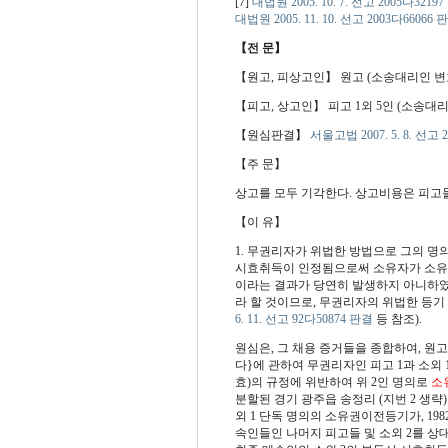
[7]
대법원 2005. 10. 7. 선고 2005다3219
대법원 2005. 11. 10. 선고 2003다66066 
【전 문】
【원고, 피상고인】 원고 (소송대리인 변
【피고, 상고인】 피고 1외 5인 (소송대
【원심판결】
서울고법 2007. 5. 8. 선고 
【주 문】
상고를 모두 기각한다. 상고비용은 피고
【이 유】
1.
무권리자가 위법한 방법으로 그의 명
시효취득이 인정됨으로써 소유자가 소유권
이라는 결과가 당연히 발생하지 아니하였을
라 할 것이므로, 무권리자의 위법한 등
6. 11. 선고 92다50874 판결
등 참조).
원심은, 그 채용 증거들을 종합하여, 원고의 
다}에 관하여 무권리자인 피고 1과 소외 1이 1
효)의 규정에 위반하여 위 2인 명의로
소
분할된 경기 광주읍 송정리 (지번 2 생략) 임
외 1 단독 명의의 소유권이전등기가, 1982
속인들인 나머지 피고들 및 소외 2를 상대