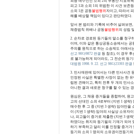
최종 매수인인 소외 2의 부동산 시효취득
피고 1과 소외 1의 위법한 이 사건 보
소외 1은 공동
불법행위
자이고, 따라서 피
해를 배상할 책임이 있다고 판단하였다.
앞서 본 법리와 기록에 비추어 살펴보면,
채증법칙 위배나 공동
불법행위
의 성립 
2.
순차로 경료된 등기들의 말소를 청구
이며, 이와 같은 통상공동소송에서는 공
주의를 원칙으로 하는 소송제도 아래서는
선고 90다9872 판결
등 참조),
이 경우 후
로 불가능하게 되더라도, 그 전순위 등기
대법원 1998. 9. 22. 선고 98다23393 판결
3.
민사재판에 있어서는 다른 민사사건 등
인정된 사실은 특별한 사정이 없는 한 유
립된 견해이고, 특히 전후 두 개의 민사
아니한 결과 새로운 청구를 할 수 있는 
원심은, 그 채용 증거들을 종합하여, 원고가
고의 선대인 소외 4로부터 (지번 1 생략) 임
매수한 후 그 중 (지번 3 생략) 임야만을 
이 (지번 1 생략) 임야의 사실상 소유
나, 피고들이 증거로 제출한 (지번 3 생략) 
하였다는 취지와 등기필의 기재가 되어 있음)
하기 부족하고 달리 이를 인정할 증거가 
등기와 소외 1 명의의 소유권이전등기의