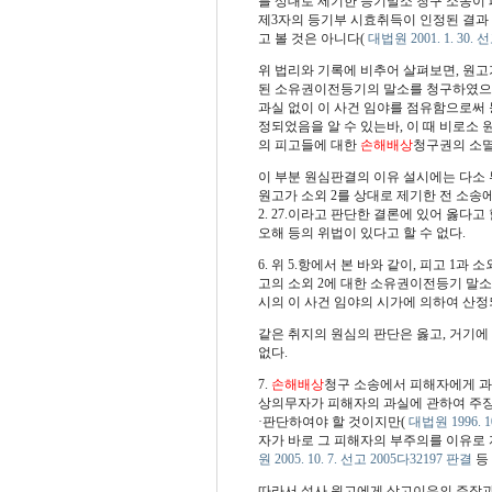
를 상대로 제기한 등기말소 청구 소송이 
제3자의 등기부 시효취득이 인정된 결과
고 볼 것은 아니다
(
대법원 2001. 1. 30. 
위 법리와 기록에 비추어 살펴보면, 원고가 소
된 소유권이전등기의 말소를 청구하였으나
과실 없이 이 사건 임야를 점유함으로써 등
정되었음을 알 수 있는바, 이 때 비로소
의 피고들에 대한
손해배상
청구권의 소멸시
이 부분 원심판결의 이유 설시에는 다소
원고가 소외 2를 상대로 제기한 전 소송에
2. 27.이라고 판단한 결론에 있어 옳다
오해 등의 위법이 있다고 할 수 없다.
6. 위 5.항에서 본 바와 같이, 피고 1과 
고의 소외 2에 대한 소유권이전등기 말소청구가
시의 이 사건 임야의 시가에 의하여 산정
같은 취지의 원심의 판단은 옳고, 거기
없다.
7.
손해배상
청구 소송에서 피해자에게 
상의무자가 피해자의 과실에 관하여 주장
·판단하여야 할 것이지만
(
대법원 1996. 1
자가 바로 그 피해자의 부주의를 이유로 
원 2005. 10. 7. 선고 2005다32197 판결
등 
따라서 설사 원고에게 상고이유의 주장과 