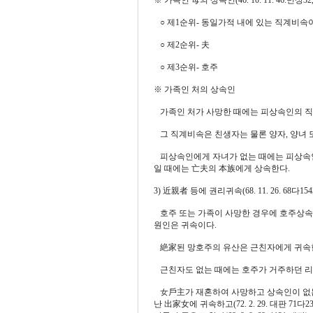
※ 가족인 母의 상속인(46. 10. 11. 46.민상32
○ 제1순위- 동일가적 내에 있는 직계비속
○ 제2순위- 夫
○ 제3순위- 호주
※ 가족인 처의 상속인
가족인 처가 사망한 때에는 피상속인의 직
그 직계비속은 친생자는 물론 양자, 양녀 또는
피상속인에게 자녀가 없는 때에는 피상속인
일 때에는 亡夫의 本族에게 상속한다.
3) 近親者 등에 권리귀속(68. 11. 26. 68다1
호주 또는 가족이 사망한 경우에 호주상속인
원인은 귀속이다.
絶家된 망호주의 유산은 근친자에게 귀속한다(80.
근친자도 없는 때에는 호주가 거주하던 리동에 귀속
女戶主가 재혼하여 사망하고 상속인이 없는
난 出家女에 귀속하고(72. 2. 29. 대판 7