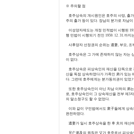
※ 주의할 점
호주상속의 개시원인은 호주의 사망, 출가(분
주의 출가 등이 있다. 장남의 분가로 차남
이성양자제도는 개정 민적법이 시행된 1915. 4.
행 민법이 시행되기 전인 1959. 12. 31
사후양자 선정권의 순위는 遺妻, 부모, 조부모의 순
호주상속은 그 가에 존재하지 않는 자는 
이 없다.
호주상속은 피상속인의 재산을 단독으로 전부
산을 독점 상속하였다가 가족인 弟가 있는 
다. 그런데 호주에게는 분가동의권이 있었기
또한 호주상속인이 아닌 차남 이하의 弟는 
로, 호주상속인이 그 상속재산을 전부 제3
의 말소청구도 할 수 없었다.
이와 같이 구민법에서도 衆子들에게 상속재
완전하였다.
遺妻가 일시 호주상속을 한 후 夫의 재산
兄亡弟及의 원칙은 父가 호주로서 피상속인의