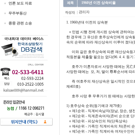
1960년 이전 상속비율
언론 보도 자료
관리자
무주부동산
1. 1960년대 이전의 상속분
종중 관련 소송
○ 민법 시행 전에 개시된 상속에 관하여는 관
한 경우에 그 유산은 호주상속인에게 상속됨
속의 순위에 따라 재산상속이 이루어 졌다(등
이와 같은 호주상속에 따른 재산상속등기
적등본을 제출할 필요는 없다(96. 4. 4. 등기 
호주가 미혼자로서 사망한 때에는 兄亡弟及의
사망한 때에는 모, 처, 딸이 尊卑순서에 따
즉 여호주의 재산상속은 일시적인 것으로
제403호).
호주 사망 후 무후가가 된 때에는 사망한
1) 호주상속 순위(등기예규 제79호)
○ 제1순위 - 직계비속남자(장남, 장손, 생
○ 제2순위 - 직계존속여자(존비 순으로 단
○ 제3순위 - 피상속인의 처(단독상속)
○ 제4순위 - 가족인 직계비속의 처(존비 
○ 제5순위 - 가족인 직계비속 여자(수인이