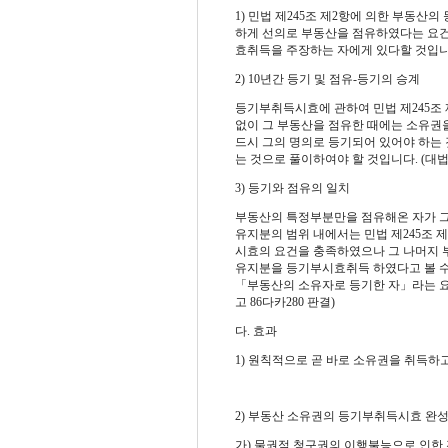
1)
민법 제
245
조 제
2
항에 의한 부동산의
하게 선의로 부동산을 점유하였다는 요건
효취득을 주장하는 자에게 있다할 것입
2) 10
년간 등기 및 점유
-
등기의 승계
등기부취득시효에 관하여 민법 제
245
조 
없이 그 부동산을 점유한 때에는 소유권
드시 그의 명의로 등기되어 있어야 하는
는 것으로 풀이하여야 할 것입니다
. (
대
3)
등기와 점유의 일치
부동산의 특정부분만을 점유해온 자가 
유지분의 범위 내에서는 민법 제
245
조 제
시효의 요건을 충족하였으나 그 나머지 
유지분을 등기부시효취득 하였다고 볼 수
「부동산의 소유자로 등기한 자」라는 요
고
86
다카
280
판결
)
다
.
효과
1)
원칙적으로 곧 바로 소유권을 취득하
2)
부동산 소유권의 등기부취득시효 완성
가
)
물권적 청구권의 이행불능으로 인한