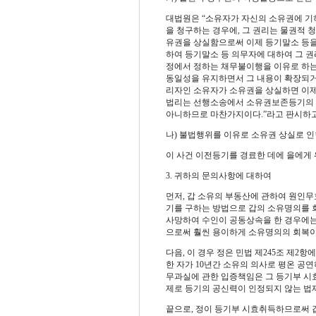
대법원은
“
소유자가 자신의 소유권에 기
을 청구하는 경우에
,
그 권리는 물권적
유권을 상실함으로써 이제 등기말소 등을
하여 등기말소 등 의무자에 대하여 그 권
정에서 정하는 채무불이행을 이유로 하는
동일성을 유지하면서 그 내용이 확장되
리자인 소유자가 소유권을 상실하면 이제 
법리는 선행소송에서 소유권보존등기의 
아니하므로 마찬가지이다
.”
라고 판시하
나
)
불법행위를 이유로 소유권 상실로 
이 사건 이전등기를 경료한 데에 을에게
3.
귀하의 문의사항에 대하여
먼저
,
갑 소유의 부동산에 관하여 원인무
기를 구하는 방법으로 갑의 소유명의를 
사망하여 수인이 공동상속을 한 경우에는
으로써 훨씬 용이하게 소유명의의 회복
다음
,
이 경우 정은 민법 제
245
조 제
2
항에
한 자가
10
년간 소유의 의사로 평온 공연
무과실에 관한 입증책임은 그 등기부 시
제로 등기의 공신력이 인정되지 않는 법
끝으로
,
정이 등기부 시효취득하므로써 갑