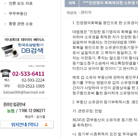
***진전명의 회복에의한 소유권 이전
언론 보도 자료
관리자
무주부동산
1.
진정명의회복을 원인으로 한 소유권
종중 관련 소송
대법원은
“
진정한 등기명의의 회복을 
의하여 소유권을 취득한 자가 진정한 등
갈음하여 허용되는 것인데
(
대법원
1990. 
회복을 원인으로 한 소유권이전등기청구
로서 실질적으로 그 목적이 동일하고
,
두
자는 이전등기
,
후자는 말소등기의 형식을
등기말소청구소송에서 패소확정판결을 받
미친다고 보아야 할 것이다
.”
고 판시하고
예로 갑 소유의 부동산에 관하여 원인무효
등기를 구하는 방법으로 갑의 소유명의를
간자가 사망하여 수인이 공동상속을 한 
청구함으로써 훨씬 용이하게 소유명의의
2.
부동산 소유권의 등기부취득시효
-
원인
가
.
관련규정
;
민법
제
245
조 ②부동산의 소유자로 등기한 
을 취득한다
.
나
.
등기부 시효취득의 요건 및 무과실에