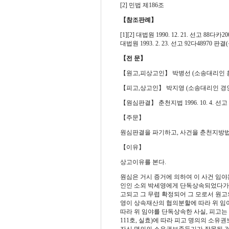
[2] 민법 제186조
【참조판례】
[1][2] 대법원 1990. 12. 21. 선고 88다카20
대법원 1993. 2. 23. 선고 92다48970 판결(
【전 문】
【원고,피상고인】 박병선 (소송대리인 
【피고,상고인】 박지영 (소송대리인 경
【원심판결】 춘천지법 1996. 10. 4. 선고 
【주문】
원심판결을 파기하고, 사건을 춘천지방법
【이유】
상고이유를 본다.
원심은 거시 증거에 의하여 이 사건 임야는 
인인 소외 박세영에게 단독상속되었다가, 197
고되고 그 무렵 확정되어 그 모로서 원고의
영이 상속재산의 협의분할에 따라 위 임야를
따라 위 임야를 단독상속한 사실, 피고는 19
111호, 실효)에 따라 피고 명의의 소
자신 명의의 소유권보존등기가 잘못된 